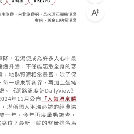
投
#
礁溪
#
KEYPO
台南旅遊、台北旅遊網、烏來璞石麗緻溫泉
會館、舊金山總督溫泉
驟降，泡湯便成為許多人心中最
緩緩升騰，不僅能驅散全身的寒
灣，地熱資源相當豐富，除了保
，每一處泉質各異，再加上坐擁
網路溫度計DailyView》
024年11月公佈
「人氣溫泉勝
名，堪稱國人泡湯必訪的經典選
隔一年，今年再度啟動調查，
居高位？最新一輪的聲量排名馬