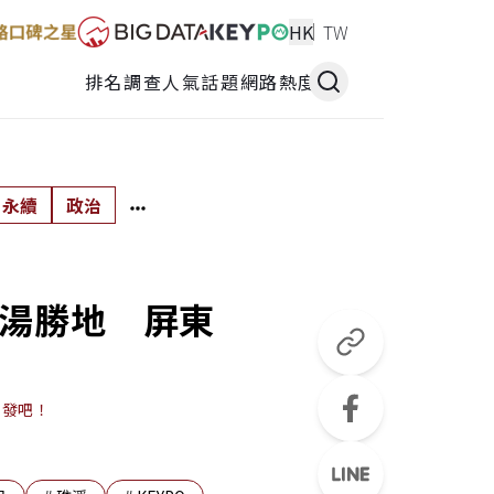
HK
TW
排名調查
人氣話題
網路熱度
永續
政治
泡湯勝地 屏東
出發吧！