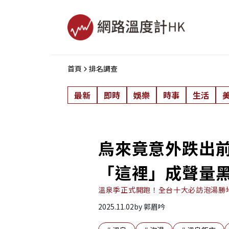
首頁
排名調查
最新
即時
娛樂
時事
生活
烏來竟意外跌出前
「這裡」成聲量
溫泉季正式開跑！全台十大必訪泡湯勝
2025.11.02
by
郭眉吟