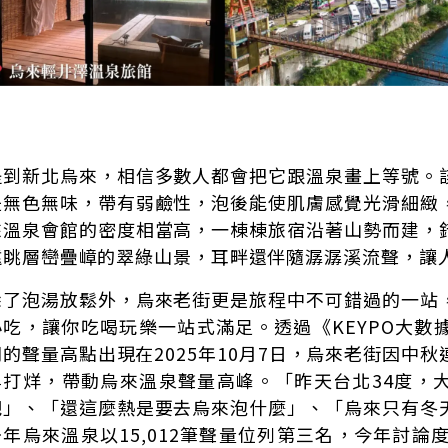
提到新北烏來，相信多數人都會把它跟溫泉畫上等號。
是無色無味，帶有弱鹼性，泡後能使肌膚感覺光滑細緻
來溫泉會館的密度相當高，一棟棟旅宿沿著山勢而建，
遠眺層巒疊嶂的翠綠山景，耳畔還伴隨潺潺溪流聲，讓
除了泡湯放鬆外，烏來老街更是旅程中不可錯過的一站
小吃，讓你吃喝玩樂一站式滿足。透過《KEYPO大數
間的聲量高點出現在2025年10月7日，烏來老街因中
早打烊，帶動烏來溫泉聲量高峰。「昨天台北34度，
吧」、「還這麼熱是要去烏來泡什麼」、「烏來只有冬
去年烏來溫泉以15,012筆聲量位列第三名，今年討論度