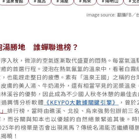
#
溫泉會館
#
風呂
#
湯屋
#
烏來
#
陽明山
#
北
image source:
翻攝FB／
泡湯勝地 誰蟬聯進榜？
時序入秋，微涼的空氣逐漸取代盛夏的悶熱。每當氣溫
療癒的首選行程。浸泡在熱氣氤氳的溫泉中，看著白霧
意，也能趕走整日的疲憊。素有「溫泉王國」之稱的台
養皮膚的美人湯、牛奶湯外，還有相當罕見的泥漿溫泉
山林溪谷的優勢，因此成為不少國人秋冬休憩的最佳去處。《
透過輿情分析軟體
《KEYPO大數據關鍵引擎》
，曾於2
地」
排行榜，當時由礁溪、北投、烏來強勢包辦前三
擇，而谷關與知本也以優越的自然絕景緊追其後。時
2025年的榜單是否會出現黑馬？傳統名湯能否繼續穩
上揭曉！