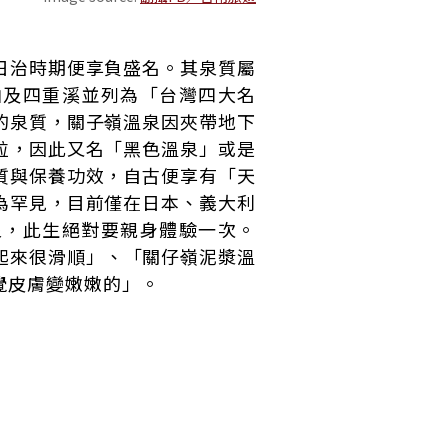
日治時期便享負盛名。其泉質屬
山及四重溪並列為「台灣四大名
的泉質，關子嶺溫泉因夾帶地下
粒，因此又名「黑色溫泉」或是
質與保養功效，自古便享有「天
為罕見，目前僅在日本、義大利
泉，此生絕對要親身體驗一次。
起來很滑順」、「關仔嶺泥漿溫
覺皮膚變嫩嫩的」。