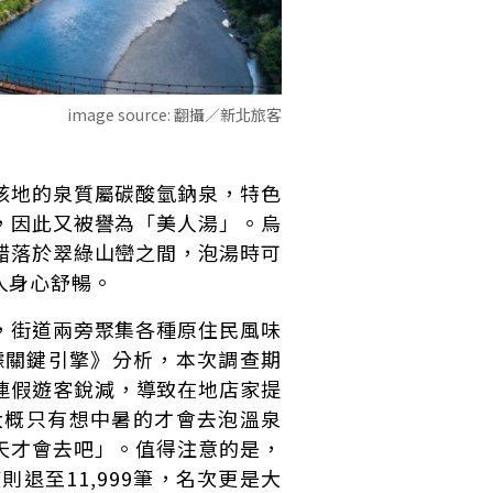
image source:
翻攝／新北旅客
該地的泉質屬碳酸氫鈉泉，特色
，因此又被譽為「美人湯」。烏
錯落於翠綠山巒之間，泡湯時可
人身心舒暢。
，街道兩旁聚集各種原住民風味
據關鍵引擎》分析，本次調查期
秋連假遊客銳減，導致在地店家提
大概只有想中暑的才會去泡溫泉
天才會去吧」。值得注意的是，
則退至11,999筆，名次更是大