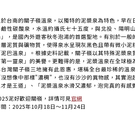
位於台南的關子嶺溫泉，以獨特的泥漿泉為特色，早在
弱鹼性碳酸泉，水溫約攝氏七十五度，與北投、陽明
湯」，是國內外遊客秋冬泡湯的首選聖地。有別於一般
岩層泥質與礦物質，使得泉水呈現灰黑色且帶有微小泥
「泥巴溫泉」。根據史料記載，關子嶺以其特殊泥漿泉
下第一靈泉」的美譽。更難得的是，泥漿溫泉在全球極
與台灣關子嶺三地擁有此恩惠，堪稱全台最珍稀的溫
「沒想像中那樣"濃稠"，也沒有沙沙的異物感，其實泡
泉才是王道」、「泥漿溫泉水滑又濃郁，泡完真的有感
2025泥好歡迎關嶺，詳情可見
官網
間：2025年10月18日～11月24日