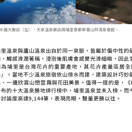
水蓮大飯店（左）、天泉溫泉飯店與埔里夏都華蔓山林湯泉會館。
埔里溫泉與廬山溫泉出自於同一泉脈，皆屬於偏中性的
和、觸感滑潤著稱，浸泡後肌膚會感覺光滑細緻，因此
因為埔里是台灣花卉的重要產地，其花卉產量區居全
湯」。當地不少溫泉旅宿依山傍水而建，建築設計巧妙
湯、一邊欣賞山巒雲霧與花田美景。值得一提的是，《網路溫
公布的十大溫泉勝地排行榜中，埔里溫泉並未入榜，而
計討論度高達9,144筆，表現亮眼，聲量更勝以往。