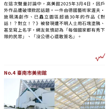
在這次聲量討論中，高美館2025年3月4日，因戶
外作品遭破壞掀起話題。一件由德國藝術家渥夫・
施珮滿創作、已矗立園區超過30年的作品《對
話！？對立！？》被發現遭不明人士用石塊塗鴉、
甚至寫上名字，網友氣憤認為「每個國家都有秀下
限的民眾」、「沒公德心還敢簽名」。
No.4 臺南市美術館