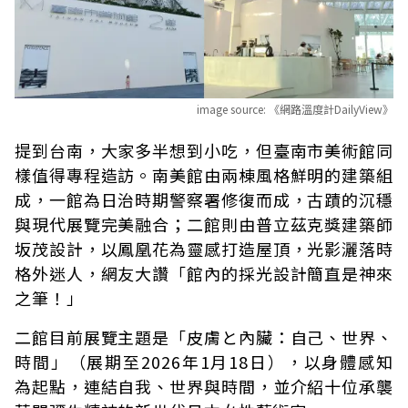
image source:
《網路溫度計DailyView》
提到台南，大家多半想到小吃，但臺南市美術館同
樣值得專程造訪。南美館由兩棟風格鮮明的建築組
成，一館為日治時期警察署修復而成，古蹟的沉穩
與現代展覽完美融合；二館則由普立茲克獎建築師
坂茂設計，以鳳凰花為靈感打造屋頂，光影灑落時
格外迷人，網友大讚「館內的採光設計簡直是神來
之筆！」
二館目前展覽主題是「皮膚と內臟：自己、世界、
時間」（展期至2026年1月18日），以身體感知
為起點，連結自我、世界與時間，並介紹十位承襲