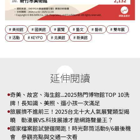
#
美術館
#
國美館
#
展覽
#
藝文
#
藝術
#
雙年展
#
活動
#
KEYPO
#
北美館
#
新美館
延伸閱讀
奇美、故宮、海生館...2025熱門博物館TOP 10洗
牌！長知識、美照、遛小孩一次滿足
旅展擠不進前三！2025台北十大人氣展覽類型揭
曉 動漫展VS.科技展誰才是網路聲量王？
國家檔案館試營運開跑！時光郵筒活動9/6最後機
會 參觀亮點與交通一次看