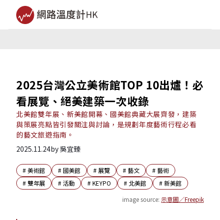
2025台灣公立美術館TOP 10出爐！必
看展覽、絕美建築一次收錄
北美館雙年展、新美館開幕、國美館典藏大展齊發，建築
與策展亮點皆引發關注與討論，是規劃年度藝術行程必看
的藝文旅遊指南。
2025.11.24
by
吳宜臻
#
美術館
#
國美館
#
展覽
#
藝文
#
藝術
#
雙年展
#
活動
#
KEYPO
#
北美館
#
新美館
image source:
示意圖／Freepik