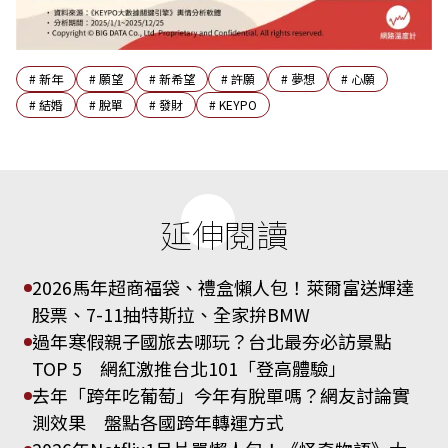
#
新年
#
願望
#
新希望
#
許願
#
夢想
#
心願
#
結婚
#
脫單
#
發財
#
KEYPO
延伸閱讀
2026馬年超商福袋、禮盒懶人包！萊爾富送輝達
股票、7-11抽特斯拉、全家拚BMW
過年寒假親子國旅去哪玩？台北最夯必訪景點
TOP 5 網紅激推台北101「登高體驗」
去年「跨年吃葡萄」今年有脫單嗎？網友討論實
測效果 盤點各國跨年轉運方式