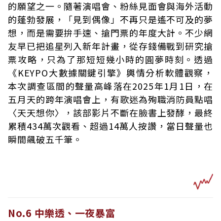
的願望之一。隨著演唱會、粉絲見面會與海外活動
的蓬勃發展，「見到偶像」不再只是遙不可及的夢
想，而是需要拚手速、搶門票的年度大計。不少網
友早已把追星列入新年計畫，從存錢備戰到研究搶
票攻略，只為了那短短幾小時的圓夢時刻。透過
《KEYPO大數據關鍵引擎》輿情分析軟體觀察，
本次調查區間的聲量高峰落在2025年1月1日，在
五月天的跨年演唱會上，有歌迷為殉職消防員點唱
〈天天想你〉，該部影片不斷在臉書上發酵，最終
累積434萬次觀看、超過14萬人按讚，當日聲量也
瞬間飆破五千筆。
No.6 中樂透、一夜暴富