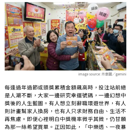
image source:
示意圖／gemini
每逢過年過節或頭獎累積金額飆高時，投注站前總
是人潮不斷，大家一邊研究幸運號碼，一邊幻想中
獎後的人生藍圖。有人想立刻辭職環遊世界，有人
則計畫幫家人換房，也有人只求財務自由、生活不
再焦慮。即便心裡明白中獎機率微乎其微，仍甘願
為那一絲希望買單。正因如此，「中樂透、一夜暴