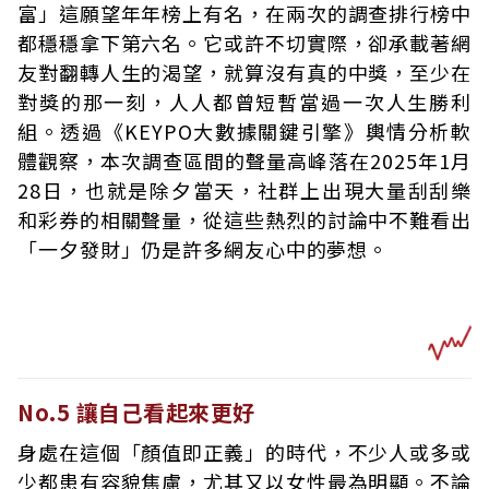
富」這願望年年榜上有名，在兩次的調查排行榜中
都穩穩拿下第六名。它或許不切實際，卻承載著網
友對翻轉人生的渴望，就算沒有真的中獎，至少在
對獎的那一刻，人人都曾短暫當過一次人生勝利
組。透過《KEYPO大數據關鍵引擎》輿情分析軟
體觀察，本次調查區間的聲量高峰落在2025年1月
28日，也就是除夕當天，社群上出現大量刮刮樂
和彩券的相關聲量，從這些熱烈的討論中不難看出
「一夕發財」仍是許多網友心中的夢想。
No.5 讓自己看起來更好
身處在這個「顏值即正義」的時代，不少人或多或
少都患有容貌焦慮，尤其又以女性最為明顯。不論