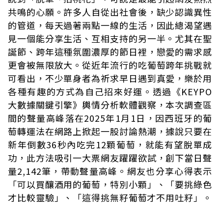
共鳴的心願。許多人自從出社會後，缺少認識異性
的管道，每天過著兩點一線的生活，因此總渴望遇
見一個能分享生活、互相支持的另一半。尤其在聖
誕節、跨年這種氛圍濃厚的節日裡，戀愛的需求感
更會被無限放大。從近年流行的吃葡萄跨年挑戰就
可看出，不少單身者為祈求早日遇到真愛，樂於用
各種有趣的方式為自己招來好運。透過《KEYPO
大數據關鍵引擎》輿情分析軟體觀察，本次調查區
間的聲量高峰落在2025年1月1日，因西班牙的葡
萄轉運法在網路上掀起一股討論熱潮，據說只要在
新年倒數36秒內吃完12顆葡萄，就能有望脫單成
功，此方法吸引一大票網友躍躍欲試，創下當日聲
量2,142筆，帶動聲量高峰。網友也分享心得表示
「可以買釀酒用的葡萄，特別小顆」、「要挑綠色
才比較靈驗」、「這得挑無籽葡萄才不用吐籽」。