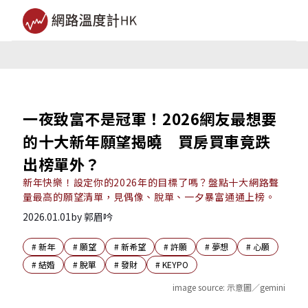
一夜致富不是冠軍！2026網友最想要
的十大新年願望揭曉 買房買車竟跌
出榜單外？
新年快樂！設定你的2026年的目標了嗎？盤點十大網路聲
量最高的願望清單，見偶像、脫單、一夕暴富通通上榜。
2026.01.01
by
郭眉吟
#
新年
#
願望
#
新希望
#
許願
#
夢想
#
心願
#
結婚
#
脫單
#
發財
#
KEYPO
image source:
示意圖／gemini