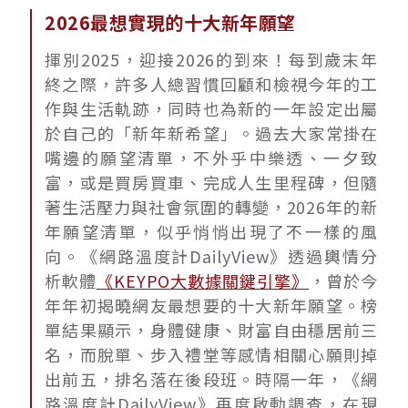
2026最想實現的十大新年願望
揮別2025，迎接2026的到來！每到歲末年
終之際，許多人總習慣回顧和檢視今年的工
作與生活軌跡，同時也為新的一年設定出屬
於自己的「新年新希望」。過去大家常掛在
嘴邊的願望清單，不外乎中樂透、一夕致
富，或是買房買車、完成人生里程碑，但隨
著生活壓力與社會氛圍的轉變，2026年的新
年願望清單，似乎悄悄出現了不一樣的風
向。《網路溫度計DailyView》透過輿情分
析軟體
《KEYPO大數據關鍵引擎》
，曾於今
年年初揭曉網友最想要的十大新年願望。榜
單結果顯示，身體健康、財富自由穩居前三
名，而脫單、步入禮堂等感情相關心願則掉
出前五，排名落在後段班。時隔一年，《網
路溫度計DailyView》再度啟動調查，在現