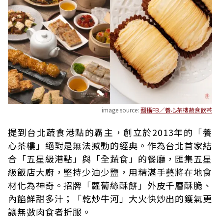
image source:
翻攝FB／養心茶樓蔬食飲茶
提到台北蔬食港點的霸主，創立於2013年的「養
心茶樓」絕對是無法撼動的經典。作為台北首家結
合「五星級港點」與「全蔬食」的餐廳，匯集五星
級飯店大廚，堅持少油少鹽，用精湛手藝將在地食
材化為神奇。招牌「蘿蔔絲酥餅」外皮千層酥脆、
內餡鮮甜多汁；「乾炒牛河」大火快炒出的鑊氣更
讓無數肉食者折服。