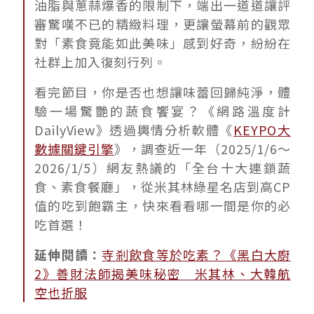
油脂與蔥蒜爆香的限制下，端出一道道讓評
審驚嘆不已的精緻料理，更讓螢幕前的觀眾
對「素食竟能如此美味」感到好奇，紛紛在
社群上加入復刻行列。
看完節目，你是否也想讓味蕾回歸純淨，體
驗一場驚艷的蔬食饗宴？《網路溫度計
DailyView》透過輿情分析軟體《
KEYPO大
數據關鍵引擎
》，調查近一年（2025/1/6～
2026/1/5）網友熱議的「全台十大連鎖蔬
食、素食餐廳」，從米其林綠星名店到高CP
值的吃到飽霸主，快來看看哪一間是你的必
吃首選！
延伸閱讀：
寺剎飲食等於吃素？《黑白大廚
2》善財法師揭美味秘密 米其林、大韓航
空也折服