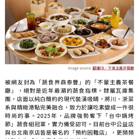
image source:
翻攝FB／不葷主義茶餐廳
被網友封為「蔬食界鼎泰豐」的「不葷主義茶餐
廳」，絕對是近年最潮的蔬食指標。隸屬瓦庫集
團，店面以純白簡約的現代裝潢吸睛，將川、浙菜
系與精緻港點完美融合，致力於讓吃素變成一件很
時尚的事。2025年，品牌強勢奪下「台中鍋烤
節」蔬食組冠軍，實力備受認可。目前台中公益店
與台北南京店皆是著名的「預約困難店」，更頻頻