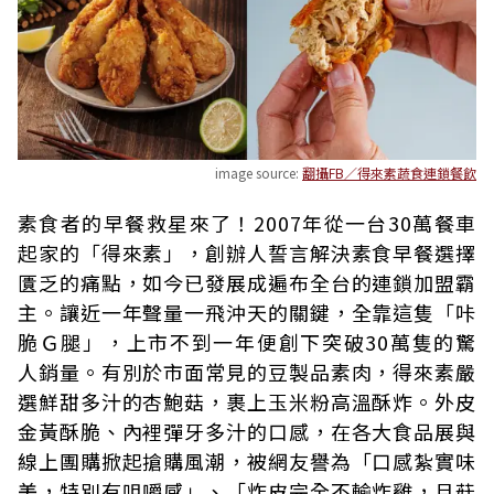
image source:
翻攝FB／得來素蔬食連鎖餐飲
素食者的早餐救星來了！2007年從一台30萬餐車
起家的「得來素」，創辦人誓言解決素食早餐選擇
匱乏的痛點，如今已發展成遍布全台的連鎖加盟霸
主。讓近一年聲量一飛沖天的關鍵，全靠這隻「咔
脆Ｇ腿」，上市不到一年便創下突破30萬隻的驚
人銷量。有別於市面常見的豆製品素肉，得來素嚴
選鮮甜多汁的杏鮑菇，裹上玉米粉高溫酥炸。外皮
金黃酥脆、內裡彈牙多汁的口感，在各大食品展與
線上團購掀起搶購風潮，被網友譽為「口感紮實味
美，特別有咀嚼感」、「炸皮完全不輸炸雞，且菇