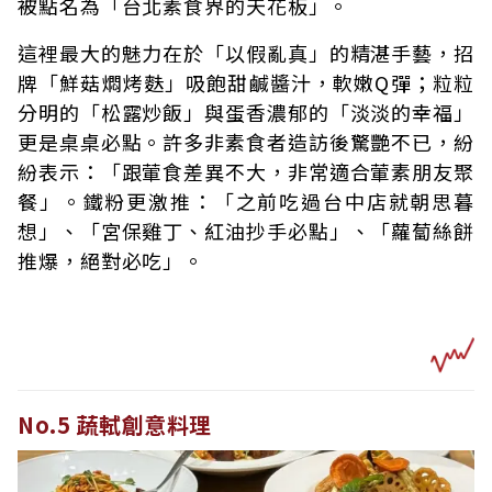
被點名為「台北素食界的天花板」。
這裡最大的魅力在於「以假亂真」的精湛手藝，招
牌「鮮菇燜烤麩」吸飽甜鹹醬汁，軟嫩Q彈；粒粒
分明的「松露炒飯」與蛋香濃郁的「淡淡的幸福」
更是桌桌必點。許多非素食者造訪後驚艷不已，紛
紛表示：「跟葷食差異不大，非常適合葷素朋友聚
餐」。鐵粉更激推：「之前吃過台中店就朝思暮
想」、「宮保雞丁、紅油抄手必點」、「蘿蔔絲餅
推爆，絕對必吃」。
No.5 蔬軾創意料理