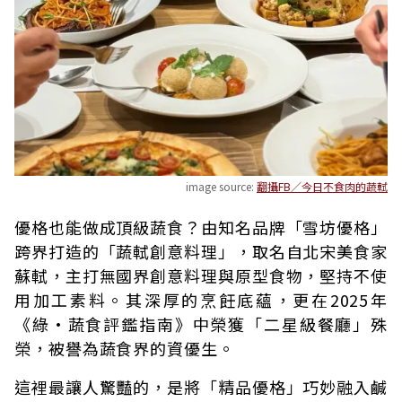
image source:
翻攝FB／今日不食肉的蔬軾
優格也能做成頂級蔬食？由知名品牌「雪坊優格」
跨界打造的「蔬軾創意料理」，取名自北宋美食家
蘇軾，主打無國界創意料理與原型食物，堅持不使
用加工素料。其深厚的烹飪底蘊，更在2025年
《綠·蔬食評鑑指南》中榮獲「二星級餐廳」殊
榮，被譽為蔬食界的資優生。
這裡最讓人驚豔的，是將「精品優格」巧妙融入鹹