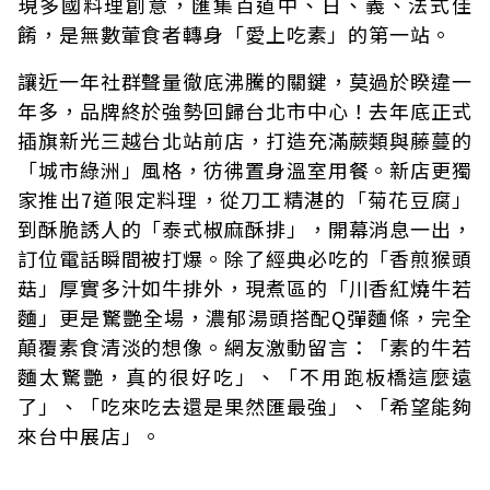
現多國料理創意，匯集百道中、日、義、法式佳
餚，是無數葷食者轉身「愛上吃素」的第一站。
讓近一年社群聲量徹底沸騰的關鍵，莫過於睽違一
年多，品牌終於強勢回歸台北市中心！去年底正式
插旗新光三越台北站前店，打造充滿蕨類與藤蔓的
「城市綠洲」風格，彷彿置身溫室用餐。新店更獨
家推出7道限定料理，從刀工精湛的「菊花豆腐」
到酥脆誘人的「泰式椒麻酥排」，開幕消息一出，
訂位電話瞬間被打爆。除了經典必吃的「香煎猴頭
菇」厚實多汁如牛排外，現煮區的「川香紅燒牛若
麵」更是驚艷全場，濃郁湯頭搭配Q彈麵條，完全
顛覆素食清淡的想像。網友激動留言：「素的牛若
麵太驚艷，真的很好吃」、「不用跑板橋這麼遠
了」、「吃來吃去還是果然匯最強」、「希望能夠
來台中展店」。