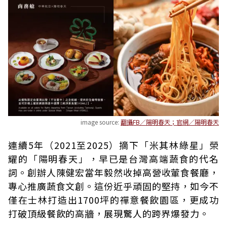
image source:
翻攝FB／陽明春天；官網／陽明春天
連續5年（2021至2025）摘下「米其林綠星」榮
耀的「陽明春天」，早已是台灣高端蔬食的代名
詞。創辦人陳健宏當年毅然收掉高營收葷食餐廳，
專心推廣蔬食文創。這份近乎頑固的堅持，如今不
僅在士林打造出1700坪的禪意餐飲園區，更成功
打破頂級餐飲的高牆，展現驚人的跨界爆發力。