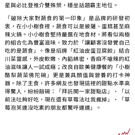
星與必比登推介雙殊榮，穩坐話題霸主地位。
「破除大家對蔬食的第一印象」是品牌的研發初
衷，在小小樹食裡，蔬食可以是披薩、蛋糕甚至麻
辣火鍋。小小樹食堅持嚴選在地食材，將看似兩極
的組合化為豐富滋味，致力於「讓顧客沒發覺自己
吃的是蔬食」。像是招牌「紅油皮蛋豆腐餃」結合
川菜靈感，外皮軟嫩、內餡綿密，香麻不嗆辣的紅
油滋味讓人一試成癮；改良自歐美健康餐的「小樹
酪梨蔬菜佛陀碗」更是兼具顏值與營養的打卡神
器。除了主食，許多網友也發現這裡的甜點水準高
得驚人，紛紛敲碗：「拜託開一家甜點店」、「以
前法吐夠好吃，現在還有草莓法吐我瘋掉」、「草
莓泡芙連沒吃素的朋友都驚呼連連」。