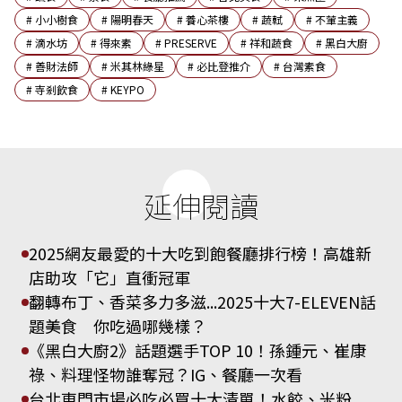
#
小小樹食
#
陽明春天
#
養心茶樓
#
蔬軾
#
不葷主義
#
滴水坊
#
得來素
#
PRESERVE
#
祥和蔬食
#
黑白大廚
#
善財法師
#
米其林綠星
#
必比登推介
#
台灣素食
#
寺剎飲食
#
KEYPO
延伸閱讀
2025網友最愛的十大吃到飽餐廳排行榜！高雄新
店助攻「它」直衝冠軍
翻轉布丁、香菜多力多滋...2025十大7-ELEVEN話
題美食 你吃過哪幾樣？
《黑白大廚2》話題選手TOP 10！孫鍾元、崔康
祿、料理怪物誰奪冠？IG、餐廳一次看
台北東門市場必吃必買十大清單！水餃、米粉