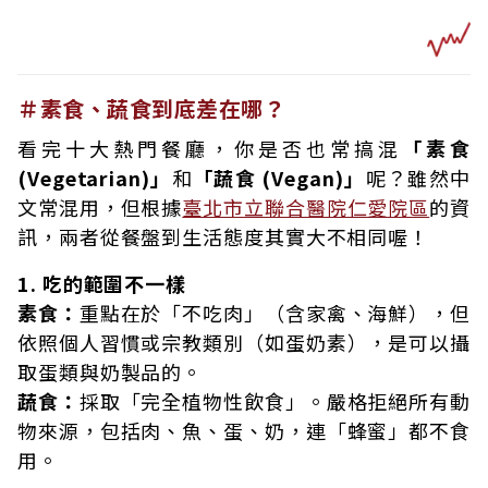
＃素食、蔬食到底差在哪？
看完十大熱門餐廳，你是否也常搞混
「素食
(Vegetarian)」
和
「蔬食 (Vegan)」
呢？雖然中
文常混用，
但根據
臺北市立聯合醫院仁愛院區
的資
訊
，兩者從餐盤到生活態度其實大不相同喔！
1. 吃的範圍不一樣
素食：
重點在於「不吃肉」（含家禽、海鮮），但
依照個人習慣或宗教類別（如蛋奶素），是可以攝
取蛋類與奶製品的。
蔬食：
採取「完全植物性飲食」。嚴格拒絕所有動
物來源，包括肉、魚、蛋、奶，連「蜂蜜」都不食
用。