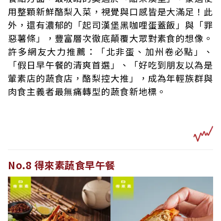
用整顆新鮮酪梨入菜，視覺與口感皆是大滿足！此
外，還有濃郁的「起司漢堡黑咖哩蛋蓋飯」與「罪
惡薯條」，豐富層次徹底顛覆大眾對素食的想像。
許多網友大力推薦：「北非蛋、加州卷必點」、
「假日早午餐的清爽首選」、「好吃到朋友以為是
葷素店的蔬食店，酪梨控大推」，成為年輕族群與
肉食主義者最無痛轉型的蔬食新地標。
No.8 得來素蔬食早午餐