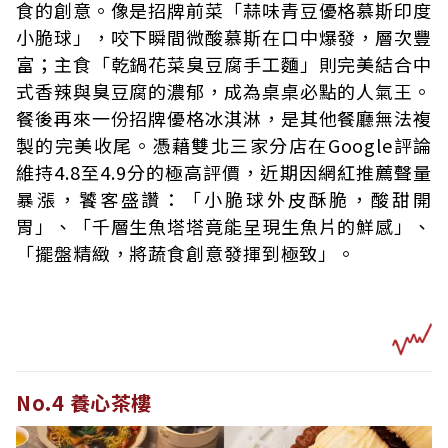
食的創意。像是招牌前菜「蒜味青豆優格慕斯印度
小脆球」，咬下瞬間微酸慕斯在口中爆發，層次豐
富；主食「乾鍋花菜臭豆腐手工麵」則完美結合中
式香辣與臭豆腐的濃郁，成為桌桌必點的人氣王。
餐後再來一份招牌優格冰淇淋，是其他餐廳無法複
製的完美收尾。憑藉雙北三家分店在Google評論
維持4.8至4.9分的極高評價，近期因網紅推薦聲量
暴漲，饕客盛讚：「小脆球外皮酥脆，酸甜開
胃」、「千層生魚塔塔竟能呈現生魚片的鮮感」、
「擺盤精緻，將蔬食創意發揮到極致」。
No.4 養心茶樓