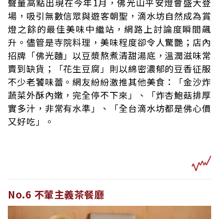
聲量高點出現在今年1月，佛光山平安燈會盛大登
場，吸引無數信眾與遊客朝聖，滴水坊自然成為賞
燈之餘的最佳美味中繼站，網路上討論度瞬間飆
升。儘管是寺院料理，美味程度卻令人驚艷；店內
招牌「佛光麵」以豆漿熬煮清甜湯底，溫潤滋味常
賣到缺貨；「花生豆腐」則以綿密濃郁的豆香征服
不少老饕味蕾。網友紛紛激推其他美食：「金沙炸
蔬菜外酥內嫩，完全停不下來」、「炸杏鮑菇排厚
實多汁，非常有水準」、「全台滴水坊都是佛心價
又好吃」。
No.6 不葷主義茶餐廳