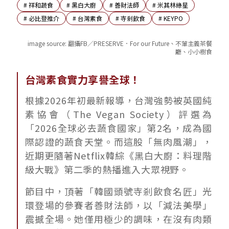
#
祥和蔬食
#
黑白大廚
#
善財法師
#
米其林綠星
#
必比登推介
#
台灣素食
#
寺剎飲食
#
KEYPO
image source:
翻攝FB／PRESERVE．For our Future、不葷主義茶餐
廳、小小樹食
台灣素食實力享譽全球！
根據2026年初最新報導，台灣強勢被英國純
素協會（The Vegan Society）評選為
「2026全球必去蔬食國家」第2名，成為國
際認證的蔬食天堂。而這股「無肉風潮」，
近期更隨著Netflix韓綜《黑白大廚：料理階
級大戰》第二季的熱播進入大眾視野。
節目中，頂著「韓國頭號寺剎飲食名匠」光
環登場的參賽者善財法師，以「減法美學」
震撼全場。她僅用極少的調味，在沒有肉類