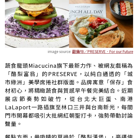
image source:
翻攝FB／PRESERVE．For our Future
蔬食龍頭Miacucina旗下最新力作、被網友戲稱為
「酪梨富翁」的PRESERVE，以純白通透的「城
市綠洲」美學席捲社群版面。品牌寓意「保存」食
材初心，將精緻蔬食與質感早午餐完美結合。近期
展店節奏勢如破竹，從台北大巨蛋、南港
LaLaport一路插旗至林口三井與台南新光，每間
門市開幕都吸引大批網紅朝聖打卡，強勢帶動討論
聲量。
餐點方面，最吸睛的莫過於「酪梨漢堡」，豪邁使