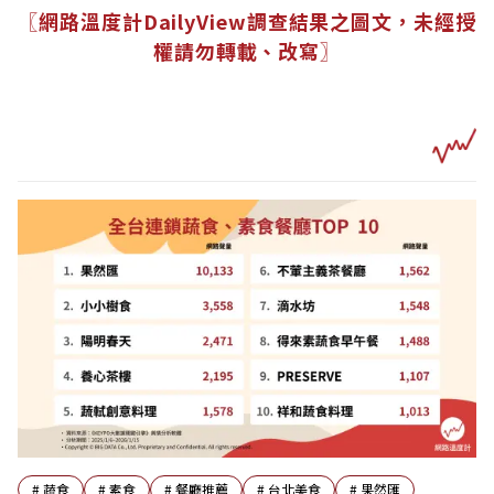
〖網路溫度計DailyView調查結果之圖文，未經授
權請勿轉載、改寫〗
#
蔬食
#
素食
#
餐廳推薦
#
台北美食
#
果然匯