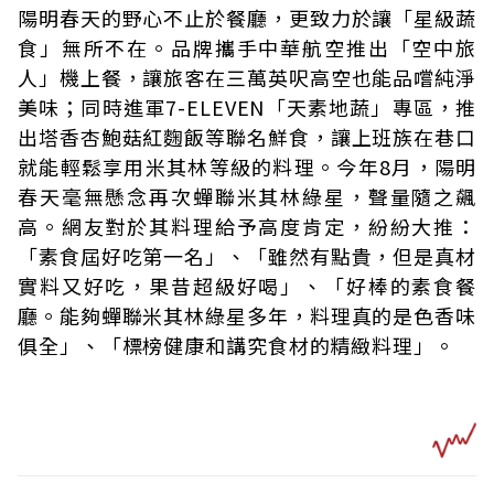
陽明春天的野心不止於餐廳，更致力於讓「星級蔬
食」無所不在。品牌攜手中華航空推出「空中旅
人」機上餐，讓旅客在三萬英呎高空也能品嚐純淨
美味；同時進軍7-ELEVEN「天素地蔬」專區，推
出塔香杏鮑菇紅麴飯等聯名鮮食，讓上班族在巷口
就能輕鬆享用米其林等級的料理。今年8月，陽明
春天毫無懸念再次蟬聯米其林綠星，聲量隨之飆
高。網友對於其料理給予高度肯定，紛紛大推：
「素食屆好吃第一名」、「雖然有點貴，但是真材
實料又好吃，果昔超級好喝」、「好棒的素食餐
廳。能夠蟬聯米其林綠星多年，料理真的是色香味
俱全」、「標榜健康和講究食材的精緻料理」。