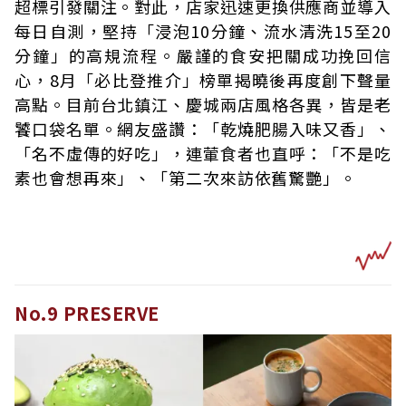
超標引發關注。對此，店家迅速更換供應商並導入
每日自測，堅持「浸泡10分鐘、流水清洗15至20
分鐘」的高規流程。嚴謹的食安把關成功挽回信
心，8月「必比登推介」榜單揭曉後再度創下聲量
高點。目前台北鎮江、慶城兩店風格各異，皆是老
饕口袋名單。網友盛讚：「乾燒肥腸入味又香」、
「名不虛傳的好吃」，連葷食者也直呼：「不是吃
素也會想再來」、「第二次來訪依舊驚艷」。
No.9 PRESERVE