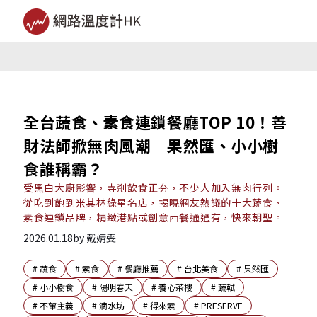
全台蔬食、素食連鎖餐廳TOP 10！善
財法師掀無肉風潮 果然匯、小小樹
食誰稱霸？
受黑白大廚影響，寺剎飲食正夯，不少人加入無肉行列。
從吃到飽到米其林綠星名店，揭曉網友熱議的十大蔬食、
素食連鎖品牌，精緻港點或創意西餐通通有，快來朝聖。
2026.01.18
by
戴婧雯
#
蔬食
#
素食
#
餐廳推薦
#
台北美食
#
果然匯
#
小小樹食
#
陽明春天
#
養心茶樓
#
蔬軾
#
不葷主義
#
滴水坊
#
得來素
#
PRESERVE