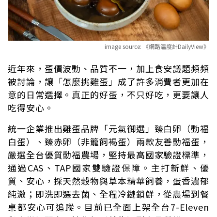
image source:
《網路溫度計DailyView》
近年來，蛋價波動、品質不一，加上食安議題頻頻
被討論，讓「怎麼挑雞蛋」成了許多消費者更加在
意的日常選擇。真正的好蛋，不只好吃，更要讓人
吃得安心。
統一企業推出雞蛋品牌「元氣御選」臻白卵（動福
白蛋）、臻赤卵（非籠飼褐蛋）兩款友善動福蛋，
嚴選全台優質動福農場，堅持最高國家驗證標準，
通過CAS、TAP國家雙驗證保障。主打新鮮、優
質、安心，採天然穀物與草本精華飼養，蛋香濃郁
純澈；即洗即選去菌、全程冷鏈鎖鮮，從農場到餐
桌都安心可追蹤。目前已全面上架全台7-Eleven