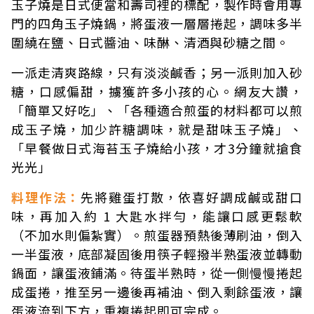
玉子燒是日式便當和壽司裡的標配，製作時會用專
門的四角玉子燒鍋，將蛋液一層層捲起，調味多半
圍繞在鹽、日式醬油、味醂、清酒與砂糖之間。
一派走清爽路線，只有淡淡鹹香；另一派則加入砂
糖，口感偏甜，擄獲許多小孩的心。網友大讚，
「簡單又好吃」、「各種適合煎蛋的材料都可以煎
成玉子燒，加少許糖調味，就是甜味玉子燒」、
「早餐做日式海苔玉子燒給小孩，才3分鐘就搶食
光光」
料理作法：
先將雞蛋打散，依喜好調成鹹或甜口
味，再加入約 1 大匙水拌勻，能讓口感更鬆軟
（不加水則偏紮實）。煎蛋器預熱後薄刷油，倒入
一半蛋液，底部凝固後用筷子輕撥半熟蛋液並轉動
鍋面，讓蛋液鋪滿。待蛋半熟時，從一側慢慢捲起
成蛋捲，推至另一邊後再補油、倒入剩餘蛋液，讓
蛋液流到下方，重複捲起即可完成。