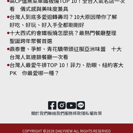
高CP值無菜單鐵板燒TOP 10！全台人氣名店一次
看 儀式感與美味度兼具
台灣人到底多愛迴轉壽司？10大原因帶你了解
好吃、好玩、好入手全都剛剛好
十大西式約會鐵板燒怎麼挑？最熱門餐廳整理
聖誕跨年聚餐首選
鼎泰豐、爭鮮、青花驕帶頭征服亞洲味蕾 十大
台灣人氣連鎖餐廳一次看
台灣人最愛牛排TOP 10！菲力、肋眼、紐約客大
PK 你最愛哪一種？
關於我們
聯絡我們
服務條款
隱私權政策
COPYRIGHT ©
2026
DAILYVIEW ALL RIGHTS RESERVED