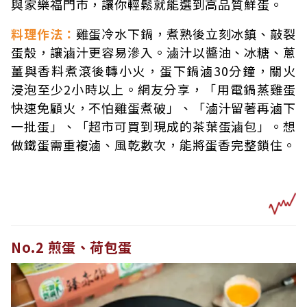
與家樂福門市，讓你輕鬆就能選到高品質鮮蛋。
料理作法：
雞蛋冷水下鍋，煮熟後立刻冰鎮、敲裂
蛋殼，讓滷汁更容易滲入。滷汁以醬油、冰糖、蔥
薑與香料煮滾後轉小火，蛋下鍋滷30分鐘，關火
浸泡至少2小時以上。網友分享，「用電鍋蒸雞蛋
快速免顧火，不怕雞蛋煮破」、「滷汁留著再滷下
一批蛋」、「超市可買到現成的茶葉蛋滷包」。想
做鐵蛋需重複滷、風乾數次，能將蛋香完整鎖住。
No.2 煎蛋、荷包蛋