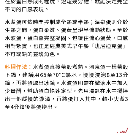
在於蛋白熟成的程度，短短幾分鐘，就能決定完全
不同的口感表現。
水煮蛋可依時間控制成全熟或半熟；溫泉蛋則介於
生熟之間，蛋白柔嫩、蛋黃呈現半流動狀態。至於
水波蛋，蛋白會完整凝固、包覆住流心蛋黃，口感
相對紮實，也正是經典美式早午餐「班尼迪克蛋」
不可或缺的靈魂角色。
料理作法：
水煮蛋直接帶殼煮熟。溫泉蛋一樣帶殼
下鍋，建議用65至70°C熱水，慢慢浸泡8至13分
鐘，再將蛋取出冰鎮。水波蛋則需在微滾水中加入
少量醋，幫助蛋白快速定型，先用湯匙在水中攪拌
出一個緩慢的漩渦，再將蛋打入其中，轉小火煮3
至4分鐘後將蛋撈出。