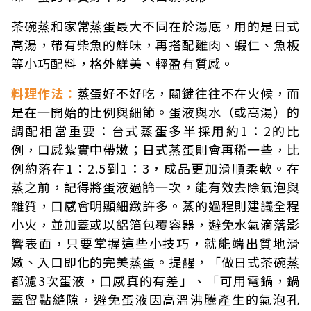
茶碗蒸和家常蒸蛋最大不同在於湯底，用的是日式
高湯，帶有柴魚的鮮味，再搭配雞肉、蝦仁、魚板
等小巧配料，格外鮮美、輕盈有質感。
料理作法：
蒸蛋好不好吃，關鍵往往不在火候，而
是在一開始的比例與細節。蛋液與水（或高湯）的
調配相當重要：台式蒸蛋多半採用約1：2的比
例，口感紮實中帶嫩；日式蒸蛋則會再稀一些，比
例約落在1：2.5到1：3，成品更加滑順柔軟。在
蒸之前，記得將蛋液過篩一次，能有效去除氣泡與
雜質，口感會明顯細緻許多。蒸的過程則建議全程
小火，並加蓋或以鋁箔包覆容器，避免水氣滴落影
響表面，只要掌握這些小技巧，就能端出質地滑
嫩、入口即化的完美蒸蛋。提醒，「做日式茶碗蒸
都濾3次蛋液，口感真的有差」、「可用電鍋，鍋
蓋留點縫隙，避免蛋液因高溫沸騰產生的氣泡孔