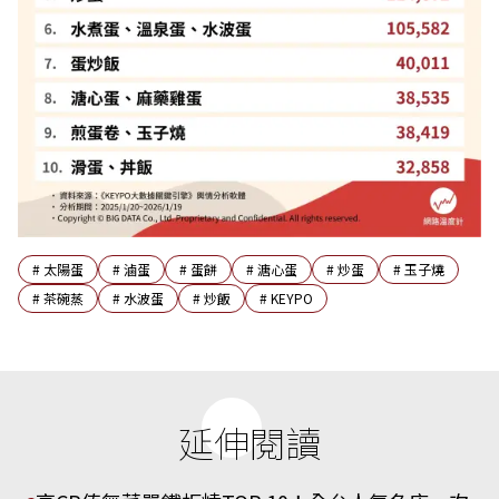
#
太陽蛋
#
滷蛋
#
蛋餅
#
溏心蛋
#
炒蛋
#
玉子燒
#
茶碗蒸
#
水波蛋
#
炒飯
#
KEYPO
延伸閱讀