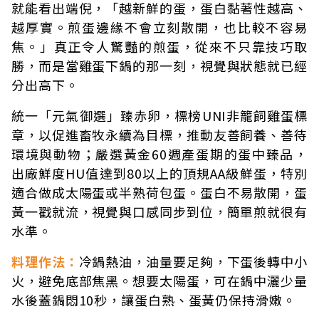
就能看出端倪，「越新鮮的蛋，蛋白黏著性越高、
越厚實。煎蛋邊緣不會立刻散開，也比較不容易
焦。」真正令人驚豔的煎蛋，從來不只靠技巧取
勝，而是當雞蛋下鍋的那一刻，視覺與狀態就已經
分出高下。
統一「元氣御選」臻赤卵，標榜UNI非籠飼雞蛋標
章，以促進畜牧永續為目標，推動友善飼養、善待
環境與動物；嚴選黃金60週產蛋期的蛋中臻品，
出廠鮮度HU值達到80以上的頂規AA級鮮蛋，特別
適合做成太陽蛋或半熟荷包蛋。蛋白不易散開，蛋
黃一戳就流，視覺與口感同步到位，簡單煎就很有
水準。
料理作法：
冷鍋熱油，油量要足夠，下蛋後轉中小
火，避免底部焦黑。想要太陽蛋，可在鍋中灑少量
水後蓋鍋悶10秒，讓蛋白熟、蛋黃仍保持滑嫩。