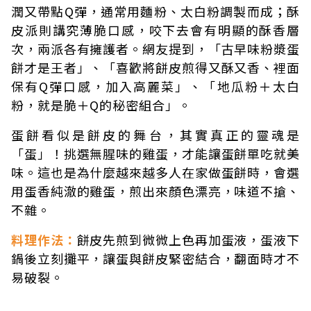
潤又帶點Q彈，通常用麵粉、太白粉調製而成；酥
皮派則講究薄脆口感，咬下去會有明顯的酥香層
次，兩派各有擁護者。網友提到，「古早味粉漿蛋
餅才是王者」、「喜歡將餅皮煎得又酥又香、裡面
保有Q彈口感，加入高麗菜」、「地瓜粉＋太白
粉，就是脆＋Q的秘密組合」。
蛋餅看似是餅皮的舞台，其實真正的靈魂是
「蛋」！挑選無腥味的雞蛋，才能讓蛋餅單吃就美
味。這也是為什麼越來越多人在家做蛋餅時，會選
用蛋香純澈的雞蛋，煎出來顏色漂亮，味道不搶、
不雜。
料理作法：
餅皮先煎到微微上色再加蛋液，蛋液下
鍋後立刻攤平，讓蛋與餅皮緊密結合，翻面時才不
易破裂。