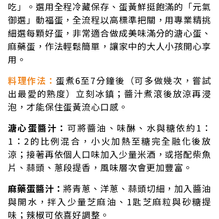
吃」。選用全程冷藏保存、蛋黃鮮挺飽滿的「元氣
御選」動福蛋，全流程以高標準把關，用專業精挑
細選每顆好蛋，非常適合做成美味滿分的溏心蛋、
麻藥蛋，作法輕鬆簡單，讓家中的大人小孩開心享
用。
料理作法：
蛋煮6至7分鐘後（可多做幾次，嘗試
出最愛的熟度）立刻冰鎮；醬汁煮滾後放涼再浸
泡，才能保住蛋黃流心口感。
溏心蛋醬汁：
可將醬油、味醂、水與糖依約1：
1：2的比例混合，小火加熱至糖完全融化後放
涼；接著再依個人口味加入少量米酒，或搭配柴魚
片、蒜頭、蔥段提香，風味層次會更加豐富。
麻藥蛋醬汁：
將青蔥、洋蔥、蒜頭切細，加入醬油
與開水，拌入少量芝麻油、1匙芝麻粒與砂糖提
味；辣椒可依喜好調整。