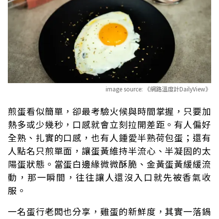
image source:
《網路溫度計DailyView》
煎蛋看似簡單，卻最考驗火候與時間掌握，只要加
熱多或少幾秒，口感就會立刻拉開差距。有人偏好
全熟、扎實的口感，也有人鍾愛半熟荷包蛋；還有
人點名只煎單面，讓蛋黃維持半流心、半凝固的太
陽蛋狀態。當蛋白邊緣微微酥脆、金黃蛋黃緩緩流
動，那一瞬間，往往讓人還沒入口就先被香氣收
服。
一名蛋行老闆也分享，雞蛋的新鮮度，其實一落鍋