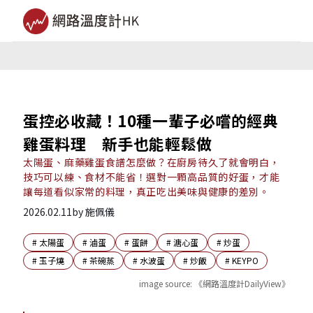
蛋控必收藏！10種一輩子必嚐的經典
雞蛋料理 新手也能輕鬆做
太陽蛋、麻藥雞蛋食譜怎麼做？在廚房待久了就會明白，
技巧可以練、食材不能省！選對一顆高品質的好蛋，才能
讓每道看似家常的料理，真正吃出美味與健康的差別。
2026.02.11
by
施佩儀
#
太陽蛋
#
滷蛋
#
蛋餅
#
溏心蛋
#
炒蛋
#
玉子燒
#
茶碗蒸
#
水波蛋
#
炒飯
#
KEYPO
image source:
《網路溫度計DailyView》