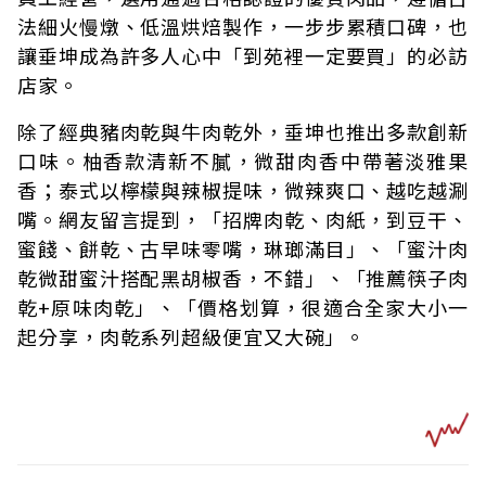
法細火慢燉、低溫烘焙製作，一步步累積口碑，也
讓垂坤成為許多人心中「到苑裡一定要買」的必訪
店家。
除了經典豬肉乾與牛肉乾外，垂坤也推出多款創新
口味。柚香款清新不膩，微甜肉香中帶著淡雅果
香；泰式以檸檬與辣椒提味，微辣爽口、越吃越涮
嘴。網友留言提到，「招牌肉乾、肉紙，到豆干、
蜜餞、餅乾、古早味零嘴，琳瑯滿目」、「蜜汁肉
乾微甜蜜汁搭配黑胡椒香，不錯」、「推薦筷子肉
乾+原味肉乾」、「價格划算，很適合全家大小一
起分享，肉乾系列超級便宜又大碗」。