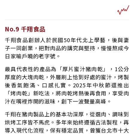
No.9 千翔食品
千翔食品創辦人於民國50年代北上學藝，後與妻
子一同創業，把對肉品的講究與堅持，慢慢熬成今
日家喻戶曉的老字號。
最具代表性的產品為「厚片蜜汁豬肉乾」，1公分
厚度的大塊肉乾，外層刷上恰到好處的蜜汁，烤製
後香氣飽滿、口感扎實。2025年中秋節還推出
「烤肉乾」新吃法，將肉乾烤熱後再食用，享受肉
汁在嘴裡炸開的滋味，創下一波聲量高峰。
千翔在豬肉製品上的基本功深厚，從選肉、調味到
烘烤工序皆不馬虎。多年來始終遵循古法製程，再
導入現代化流程，保有穩定品質，曾獲台北市十大