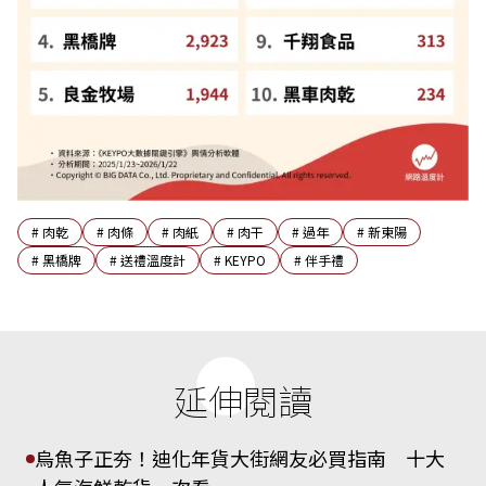
#
肉乾
#
肉條
#
肉紙
#
肉干
#
過年
#
新東陽
#
黑橋牌
#
送禮溫度計
#
KEYPO
#
伴手禮
延伸閱讀
烏魚子正夯！迪化年貨大街網友必買指南 十大