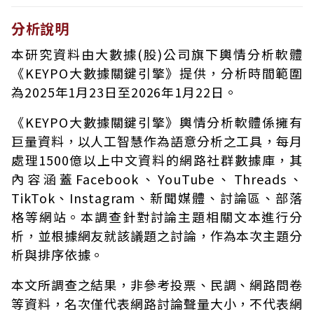
分析說明
本研究資料由大數據(股)公司旗下輿情分析軟體
《KEYPO大數據關鍵引擎》提供，分析時間範圍
為2025年1月23日至2026年1月22日。
《KEYPO大數據關鍵引擎》輿情分析軟體係擁有
巨量資料，以人工智慧作為語意分析之工具，每月
處理1500億以上中文資料的網路社群數據庫，其
內容涵蓋Facebook、YouTube、Threads、
TikTok、Instagram、新聞媒體、討論區、部落
格等網站。本調查針對討論主題相關文本進行分
析，並根據網友就該議題之討論，作為本次主題分
析與排序依據。
本文所調查之結果，非參考投票、民調、網路問卷
等資料，名次僅代表網路討論聲量大小，不代表網