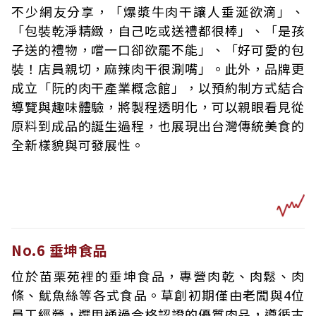
不少網友分享，「爆漿牛肉干讓人垂涎欲滴」、
「包裝乾淨精緻，自己吃或送禮都很棒」、「是孩
子送的禮物，嚐一口卻欲罷不能」、「好可愛的包
裝！店員親切，麻辣肉干很涮嘴」。此外，品牌更
成立「阮的肉干產業概念館」，以預約制方式結合
導覽與趣味體驗，將製程透明化，可以親眼看見從
原料到成品的誕生過程，也展現出台灣傳統美食的
全新樣貌與可發展性。
No.6 垂坤食品
位於苗栗苑裡的垂坤食品，專營肉乾、肉鬆、肉
條、魷魚絲等各式食品。草創初期僅由老闆與4位
員工經營，選用通過合格認證的優質肉品，遵循古