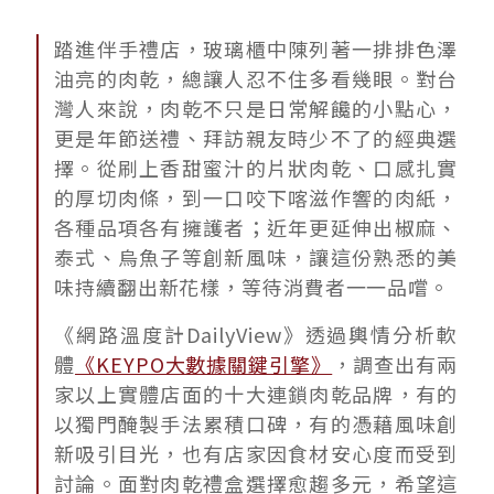
踏進伴手禮店，玻璃櫃中陳列著一排排色澤
油亮的肉乾，總讓人忍不住多看幾眼。對台
灣人來說，肉乾不只是日常解饞的小點心，
更是年節送禮、拜訪親友時少不了的經典選
擇。從刷上香甜蜜汁的片狀肉乾、口感扎實
的厚切肉條，到一口咬下喀滋作響的肉紙，
各種品項各有擁護者；近年更延伸出椒麻、
泰式、烏魚子等創新風味，讓這份熟悉的美
味持續翻出新花樣，等待消費者一一品嚐。
《網路溫度計DailyView》透過輿情分析軟
體
《KEYPO大數據關鍵引擎》
，調查出有兩
家以上實體店面的十大連鎖肉乾品牌，有的
以獨門醃製手法累積口碑，有的憑藉風味創
新吸引目光，也有店家因食材安心度而受到
討論。面對肉乾禮盒選擇愈趨多元，希望這