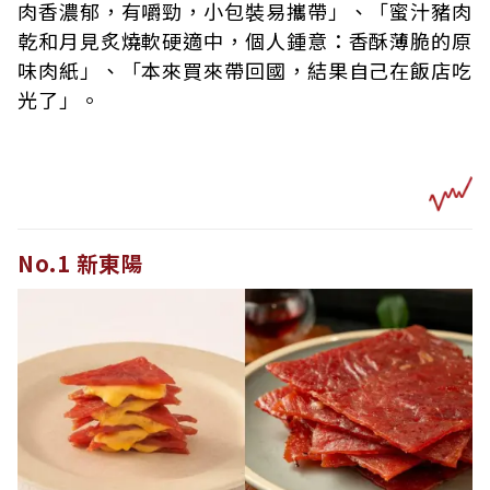
肉香濃郁，有嚼勁，小包裝易攜帶」、「蜜汁豬肉
乾和月見炙燒軟硬適中，個人鍾意：香酥薄脆的原
味肉紙」、「本來買來帶回國，結果自己在飯店吃
光了」。
No.1 新東陽