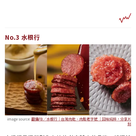
No.3 水根行
image source:
翻攝FB／水根行｜台灣肉乾、肉鬆老字號 ｜回味純粹，分享片
刻