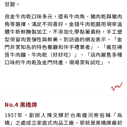
甘甜。
良金牛肉乾口味多元，還有牛肉角、豬肉乾與豬肉
角等選擇，滿足不同喜好。金錢牛肉乾選用現宰溫
體牛新鮮醃製加工，不添加化學黏著澱粉，手工塑
型保留肉質彈性與鮮美。到訪過的網友表示，「金
門非常知名的特色餐廳和伴手禮業者」、「瘋狂掃
貨牛肉麵、牛肉乾（好好吃）」、「店內展售多種
口味的牛肉乾及金門特產，現場常有試吃」。
No.4 黑橋牌
1957年，創辦人陳文輝於台南運河旁俗稱「烏
橋」之處成立家庭式肉品工廠，那就是黑橋牌最初