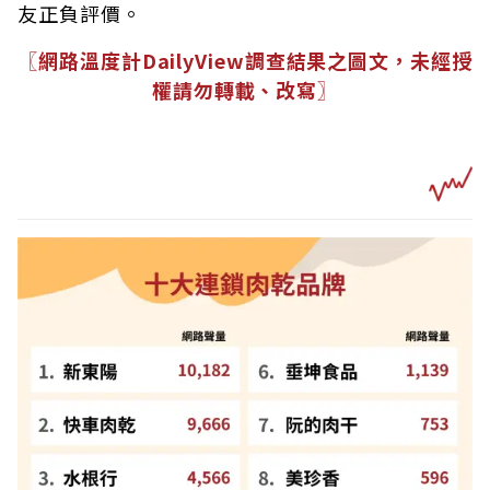
友正負評價。
〖網路溫度計DailyView調查結果之圖文，未經授
權請勿轉載、改寫〗