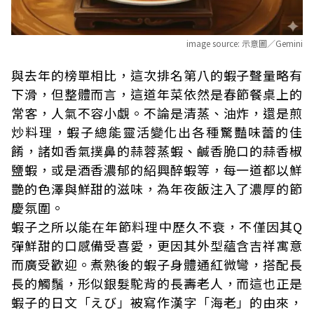
image source:
示意圖／Gemini
與去年的榜單相比，這次排名第八的蝦子聲量略有
下滑，但整體而言，這道年菜依然是春節餐桌上的
常客，人氣不容小覷。不論是清蒸、油炸，還是煎
炒料理，蝦子總能靈活變化出各種驚豔味蕾的佳
餚，諸如香氣撲鼻的蒜蓉蒸蝦、鹹香脆口的蒜香椒
鹽蝦，或是酒香濃郁的紹興醉蝦等，每一道都以鮮
艷的色澤與鮮甜的滋味，為年夜飯注入了濃厚的節
慶氛圍。
蝦子之所以能在年節料理中歷久不衰，不僅因其Q
彈鮮甜的口感備受喜愛，更因其外型蘊含吉祥寓意
而廣受歡迎。煮熟後的蝦子身體通紅微彎，搭配長
長的觸鬚，形似銀髮駝背的長壽老人，而這也正是
蝦子的日文「えび」被寫作漢字「海老」的由來，