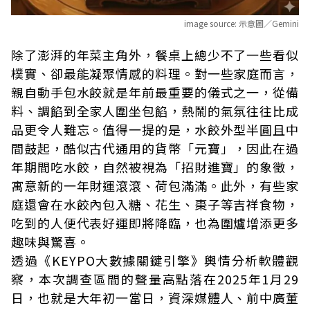
image source:
示意圖／Gemini
除了澎湃的年菜主角外，餐桌上總少不了一些看似
樸實、卻最能凝聚情感的料理。對一些家庭而言，
親自動手包水餃就是年前最重要的儀式之一，從備
料、調餡到全家人圍坐包餡，熱鬧的氣氛往往比成
品更令人難忘。值得一提的是，水餃外型半圓且中
間鼓起，酷似古代通用的貨幣「元寶」，因此在過
年期間吃水餃，自然被視為「招財進寶」的象徵，
寓意新的一年財運滾滾、荷包滿滿。此外，有些家
庭還會在水餃內包入糖、花生、棗子等吉祥食物，
吃到的人便代表好運即將降臨，也為圍爐增添更多
趣味與驚喜。
透過《KEYPO大數據關鍵引擎》輿情分析軟體觀
察，本次調查區間的聲量高點落在2025年1月29
日，也就是大年初一當日，資深媒體人、前中廣董