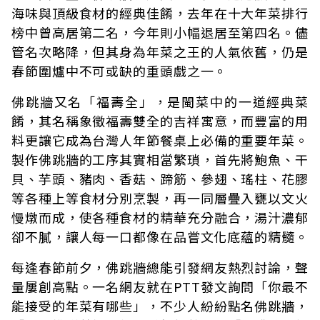
海味與頂級食材的經典佳餚，去年在十大年菜排行
榜中曾高居第二名，今年則小幅退居至第四名。儘
管名次略降，但其身為年菜之王的人氣依舊，仍是
春節圍爐中不可或缺的重頭戲之一。
佛跳牆又名「福壽全」，是閩菜中的一道經典菜
餚，其名稱象徵福壽雙全的吉祥寓意，而豐富的用
料更讓它成為台灣人年節餐桌上必備的重要年菜。
製作佛跳牆的工序其實相當繁瑣，首先將鮑魚、干
貝、芋頭、豬肉、香菇、蹄筋、參翅、瑤柱、花膠
等各種上等食材分別烹製，再一同層疊入甕以文火
慢燉而成，使各種食材的精華充分融合，湯汁濃郁
卻不膩，讓人每一口都像在品嘗文化底蘊的精髓。
每逢春節前夕，佛跳牆總能引發網友熱烈討論，聲
量屢創高點。一名網友就在PTT發文詢問「你最不
能接受的年菜有哪些」，不少人紛紛點名佛跳牆，