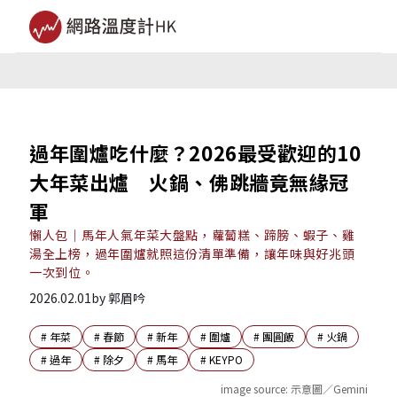
過年圍爐吃什麼？2026最受歡迎的10
大年菜出爐 火鍋、佛跳牆竟無緣冠
軍
懶人包｜馬年人氣年菜大盤點，蘿蔔糕、蹄膀、蝦子、雞
湯全上榜，過年圍爐就照這份清單準備，讓年味與好兆頭
一次到位。
2026.02.01
by
郭眉吟
#
年菜
#
春節
#
新年
#
圍爐
#
團圓飯
#
火鍋
#
過年
#
除夕
#
馬年
#
KEYPO
image source:
示意圖／Gemini