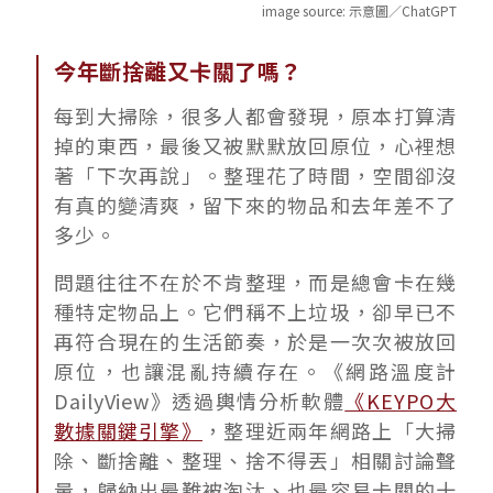
image source:
示意圖／ChatGPT
今年斷捨離又卡關了嗎？
每到大掃除，很多人都會發現，原本打算清
掉的東西，最後又被默默放回原位，心裡想
著「下次再說」。整理花了時間，空間卻沒
有真的變清爽，留下來的物品和去年差不了
多少。
問題往往不在於不肯整理，而是總會卡在幾
種特定物品上。它們稱不上垃圾，卻早已不
再符合現在的生活節奏，於是一次次被放回
原位，也讓混亂持續存在。《網路溫度計
DailyView》透過輿情分析軟體
《KEYPO大
數據關鍵引擎》
，整理近兩年網路上「大掃
除、斷捨離、整理、捨不得丟」相關討論聲
量，歸納出最難被淘汰、也最容易卡關的十