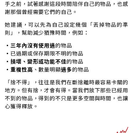
手之前，試著感謝這段時間陪伴自己的物品，也感
謝那個曾經需要它們的自己。
她建議，可以先為自己設定幾個「丟掉物品的準
則」，幫助減少猶豫時間，例如：
・三年內沒有使用過
的物品
・
已過期或保存期限不明的物品
・損壞、變形或功能不佳
的物品
・重複性高
、數量明顯
過多
的物品
「捨不得」，往往是我們在斷捨離時最容易卡關的
地方。但有捨，才會有得。當我們放下那些已經用
不到的物品，得到的不只是更多空間與時間，也讓
心獲得釋放。