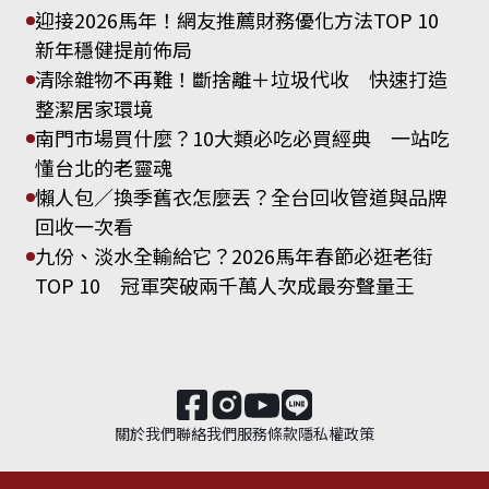
迎接2026馬年！網友推薦財務優化方法TOP 10
新年穩健提前佈局
清除雜物不再難！斷捨離＋垃圾代收 快速打造
整潔居家環境
南門市場買什麼？10大類必吃必買經典 一站吃
懂台北的老靈魂
懶人包／換季舊衣怎麼丟？全台回收管道與品牌
回收一次看
九份、淡水全輸給它？2026馬年春節必逛老街
TOP 10 冠軍突破兩千萬人次成最夯聲量王
關於我們
聯絡我們
服務條款
隱私權政策