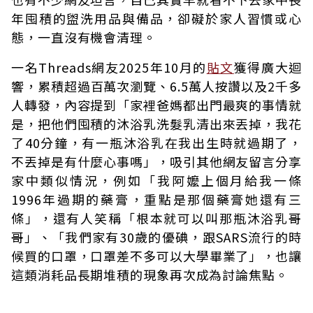
年囤積的盥洗用品與備品，卻礙於家人習慣或心
態，一直沒有機會清理。
一名Threads網友2025年10月的
貼文
獲得廣大迴
響，累積超過百萬次瀏覽、6.5萬人按讚以及2千多
人轉發，內容提到「家裡爸媽都出門最爽的事情就
是，把他們囤積的沐浴乳洗髮乳清出來丟掉，我花
了40分鐘，有一瓶沐浴乳在我出生時就過期了，
不丟掉是有什麼心事嗎」，吸引其他網友留言分享
家中類似情況，例如「我阿嬤上個月給我一條
1996年過期的藥膏，重點是那個藥膏她還有三
條」，還有人笑稱「根本就可以叫那瓶沐浴乳哥
哥」、「我們家有30歲的優碘，跟SARS流行的時
候買的口罩，口罩差不多可以大學畢業了」，也讓
這類消耗品長期堆積的現象再次成為討論焦點。