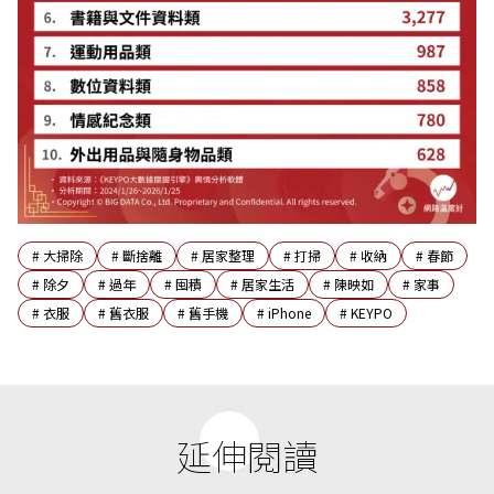
#
大掃除
#
斷捨離
#
居家整理
#
打掃
#
收納
#
春節
#
除夕
#
過年
#
囤積
#
居家生活
#
陳映如
#
家事
#
衣服
#
舊衣服
#
舊手機
#
iPhone
#
KEYPO
延伸閱讀