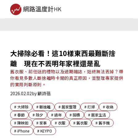
大掃除必看！這10樣東西最難斷捨
離 現在不丟明年家裡還是亂
舊衣服、前任送的禮物以及過期雜誌，始終無法丟掉？帶
你看見多數人斷捨離時卡關的真正原因，並整理專家提供
的實用判斷原則。
2026.02.02
by
顧詩蓓
#
大掃除
#
斷捨離
#
居家整理
#
打掃
#
收納
#
春節
#
除夕
#
過年
#
囤積
#
居家生活
#
陳映如
#
家事
#
衣服
#
舊衣服
#
舊手機
#
iPhone
#
KEYPO