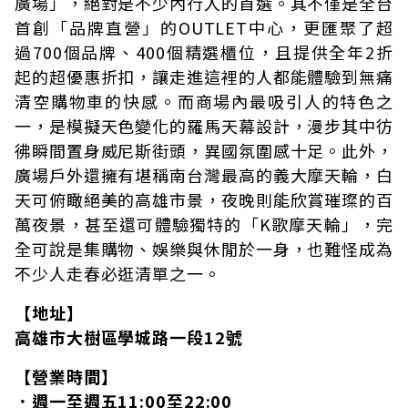
廣場」，絕對是不少內行人的首選。其不僅是全台
首創「品牌直營」的OUTLET中心，更匯聚了超
過700個品牌、400個精選櫃位，且提供全年2折
起的超優惠折扣，讓走進這裡的人都能體驗到無痛
清空購物車的快感。而商場內最吸引人的特色之
一，是模擬天色變化的羅馬天幕設計，漫步其中彷
彿瞬間置身威尼斯街頭，異國氛圍感十足。此外，
廣場戶外還擁有堪稱南台灣最高的義大摩天輪，白
天可俯瞰絕美的高雄市景，夜晚則能欣賞璀璨的百
萬夜景，甚至還可體驗獨特的「K歌摩天輪」，完
全可說是集購物、娛樂與休閒於一身，也難怪成為
不少人走春必逛清單之一。
【地址】
高雄市大樹區學城路一段12號
【營業時間】
．週一至週五11:00至22:00