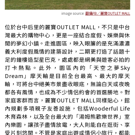
image source:
翻攝FB／麗寶OUTLET MALL
位於台中后里的麗寶OUTLET MALL，不只是中台
灣最大的購物中心，更是一座結合度假、娛樂與休
閒的夢幻小鎮。走進園區，映入眼簾的是充滿濃濃
義大利度假風情的建築設計，二期更打造了話題十
足的鐘樓造型星巴克，處處都是網美與遊客必拍的
打卡熱點。此外，園區內的「天空之夢Sky
Dream」摩天輪是目前全台最高、最大的摩天
輪，可將台中絕美市景盡收眼底，無論白天或夜晚
都各有風情，也成為不少情侶約會的首選勝地。對
家庭客群而言，麗寶OUTLET MALL同樣貼心，館
內規劃多項親子友善設施，包括Wooderful Life
木育森林，以及全台最大的「湯姆熊歡樂世界」室
內樂園，讓孩子盡情放電，大人則能自在逛街、享
受片刻悠閒。不管是家庭出遊或情侶小旅行，都能