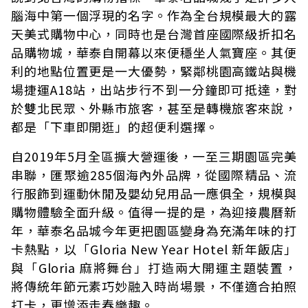
腦海中第一個浮現的名字。作為全台規模最大的露
天美式購物中心，同時也是台灣首座國際級折扣名
品購物城，華泰自開幕以來便穩坐人氣寶座。其便
利的地點位置更是一大優勢，緊鄰桃園高鐵站與機
場捷運A18站，出站步行不到一分鐘即可抵達，對
於雙北民眾、外縣市旅客，甚至是轉機旅客來說，
都是「下車即開逛」的超便利選擇。
自2019年5月全區擴大營運後，一至三期園區完美
串聯，匯聚逾285個海內外品牌，從國際精品、流
行服飾到運動休閒及嬰幼兒用品一應俱全，規模與
購物體驗全面升級。值得一提的是，為迎接農曆新
年，華泰名品城今年更把園區變身為充滿年味的打
卡熱點，以「Gloria New Year Hotel 新年飯店」
與「Gloria 麻將舞台」打造兩大開運主題裝置，
將傳統年節元素巧妙融入時尚場景，不僅適合拍照
打卡，更增添走春樂趣。