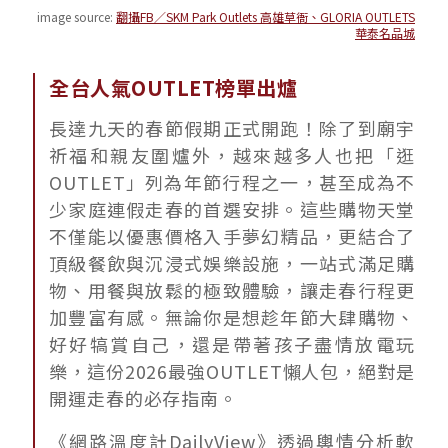
image source:
翻攝FB／SKM Park Outlets 高雄草衙、GLORIA OUTLETS
華泰名品城
全台人氣OUTLET榜單出爐
長達九天的春節假期正式開跑！除了到廟宇
祈福和親友圍爐外，越來越多人也把「逛
OUTLET」列為年節行程之一，甚至成為不
少家庭連假走春的首選安排。這些購物天堂
不僅能以優惠價格入手夢幻精品，更結合了
頂級餐飲與沉浸式娛樂設施，一站式滿足購
物、用餐與放鬆的極致體驗，讓走春行程更
加豐富有感。無論你是想趁年節大肆購物、
好好犒賞自己，還是帶著孩子盡情放電玩
樂，這份2026最強OUTLET懶人包，絕對是
開運走春的必存指南。
《網路溫度計DailyView》透過輿情分析軟