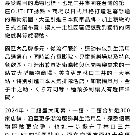
最受矚目的購物地標，也是三井集團在台灣的第一
座OUTLET據點。商場以日式風格打造溫馨舒適
的購物氛圍，大量引進日本獨家品牌，加上精緻的
日式空間布置，讓人一走進園區便感受到獨特的精
緻感與質感體驗。
園區內品牌多元，從流行服飾、運動鞋包到生活用
品通通有，同時設有電影院、兒童遊樂場以及特色
餐飲區，打造出兼具逛街購物與休閒娛樂需求的一
站式大型購物商場。美食更是林口三井的一大亮
點，特別引進日本人氣排隊名店，如鶴橋風月、金
子半之助、くら寿司等，種類多到讓人有選擇障
礙。
2024年，二館盛大開幕，一館、二館合計近300
家店舖，涵蓋更多潮流服飾與生活用品，讓整個購
物體驗更完整，也進一步提升了林口三井
OUTLET的話題熱度。而在交通方面也十分便