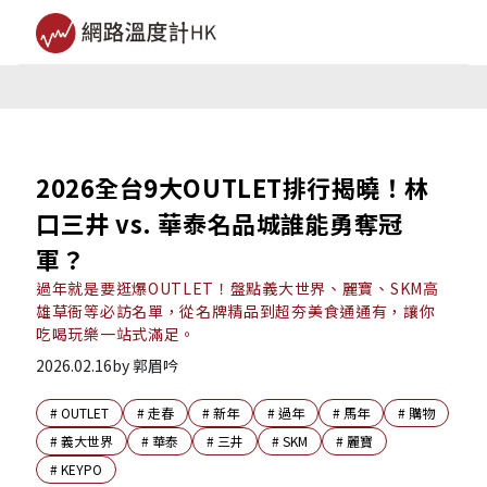
2026全台9大OUTLET排行揭曉！林
口三井 vs. 華泰名品城誰能勇奪冠
軍？
過年就是要逛爆OUTLET！盤點義大世界、麗寶、SKM高
雄草衙等必訪名單，從名牌精品到超夯美食通通有，讓你
吃喝玩樂一站式滿足。
2026.02.16
by
郭眉吟
#
OUTLET
#
走春
#
新年
#
過年
#
馬年
#
購物
#
義大世界
#
華泰
#
三井
#
SKM
#
麗寶
#
KEYPO