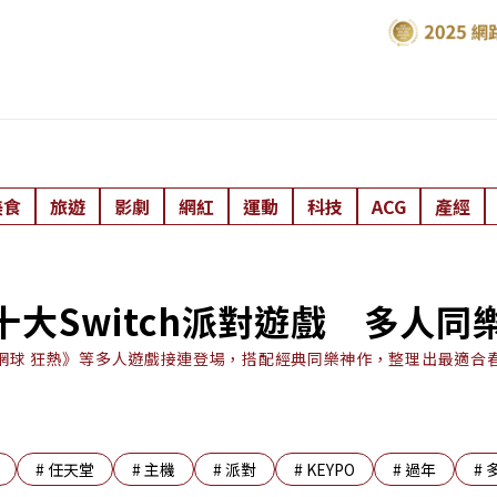
美食
旅遊
影劇
網紅
運動
科技
ACG
產經
！十大Switch派對遊戲 多人
網球 狂熱》等多人遊戲接連登場，搭配經典同樂神作，整理出最適合春
#
任天堂
#
主機
#
派對
#
KEYPO
#
過年
#