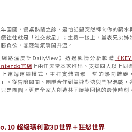
過年團圓，餐桌熱鬧之餘，最怕話題突然轉向你的薪水
遊戲往往就是「社交救星」；主機一接上，堂表兄弟姊
起勝負欲，客廳氣氛瞬間升溫。
《網路溫度計DailyView》透過輿情分析軟體
《KE
intendo官網
上由任天堂本家推出、支援四人以上同
線上遠端連線模式，主打實體齊聚一堂的熱鬧體驗，整
戲」。從冒險闖關、團隊合作到競速對決與鬥智混戰，
不只是團圓，更是全家人創造共同爆笑回憶的最佳時刻
No.10 超級瑪利歐3D世界＋狂怒世界