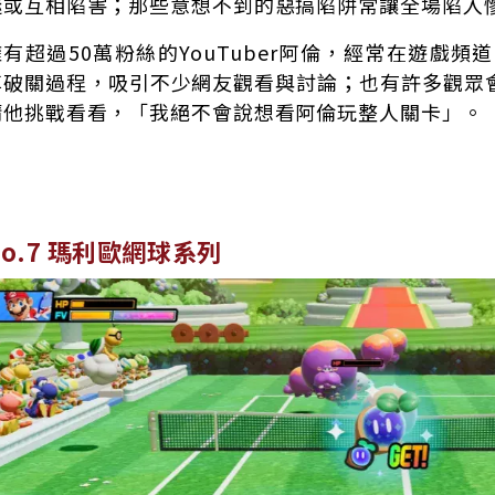
謎或互相陷害；那些意想不到的惡搞陷阱常讓全場陷入
有超過50萬粉絲的YouTuber阿倫，經常在遊戲頻道《
享破關過程，吸引不少網友觀看與討論；也有許多觀眾
請他挑戰看看，「我絕不會說想看阿倫玩整人關卡」。
No.7 瑪利歐網球系列