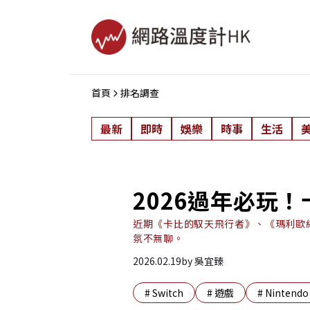
首頁
排名調查
最新
即時
娛樂
時事
生活
2026過年必玩
近期《卡比的馭天飛行者》、《瑪利歐
氛不無聊。
2026.02.19
by
吳宜臻
#
Switch
#
遊戲
#
Nintendo