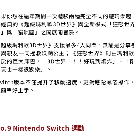
如果你想在過年期間一次體驗兩種完全不同的遊玩樂趣
將經典的《超級瑪利歐3D世界》與全新模式「狂怒世
國」與「貓咪國」之間展開冒險。
《超級瑪利歐3D世界》支援最多4人同樂，無論是分享
能與親友一同拯救妖精公主；《狂怒世界》則由瑪利歐與
暴戾的巨大庫巴，「3D世界！！！好玩到爆炸」、「
人玩也一樣很歡樂」。
Switch版本不僅提升了移動速度，更對應陀螺儀操
更簡單好上手。
o.9 Nintendo Switch 運動