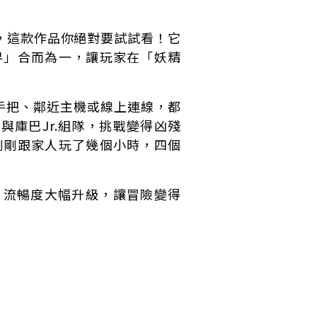
，這款作品你絕對要試試看！它
界」合而為一，讓玩家在「妖精
手把、鄰近主機或線上連線，都
庫巴Jr.組隊，挑戰變得凶殘
剛剛跟家人玩了幾個小時，四個
作，流暢度大幅升級，讓冒險變得