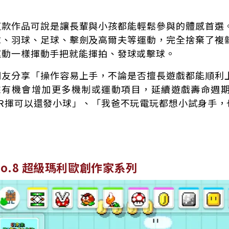
這款作品可說是讓長輩與小孩都能輕鬆參與的體感首選
球、羽球、足球、擊劍及高爾夫等運動，完全捨棄了複
運動一樣揮動手把就能揮拍、發球或擊球。
網友分享「操作容易上手，不論是否擅長遊戲都能順利
來有機會增加更多機制或運動項目，延續遊戲壽命週
ZR揮可以還發小球」、「我爸不玩電玩都想小試身手，
No.8 超級瑪利歐創作家系列