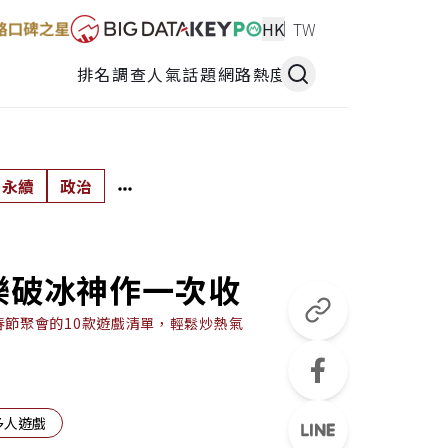
HK
TW
排名調查
人氣話題
網路熱度
永續
政治
同樂破冰神作一次收
節聚會的10款遊戲清單，輕鬆炒熱氣
多人遊戲