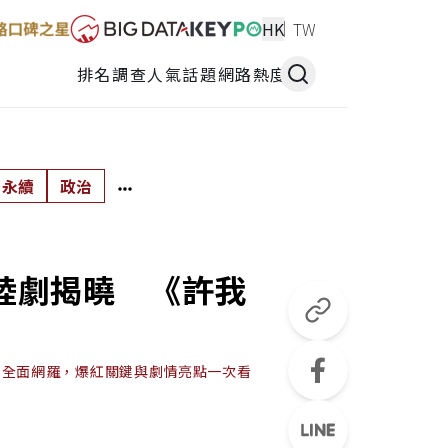
HK
TW
排名調查
人氣話題
網路熱度
永續
政治
陸劇揭曉 《許我
劇全面網羅，爆紅關鍵與劇情亮點一次看