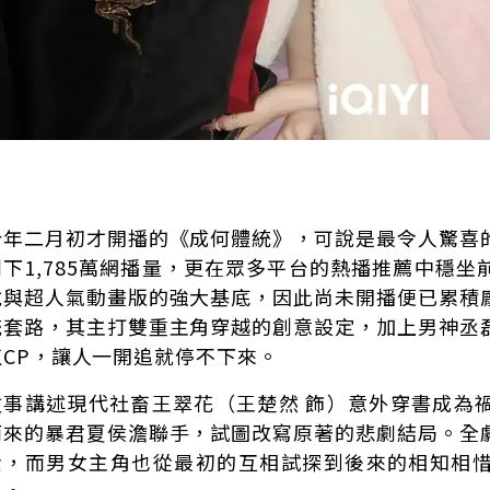
今年二月初才開播的《成何體統》，可說是最令人驚喜
創下1,785萬網播量，更在眾多平台的熱播推薦中穩
說與超人氣動畫版的強大基底，因此尚未開播便已累積
統套路，其主打雙重主角穿越的創意設定，加上男神丞
值CP，讓人一開追就停不下來。
故事講述現代社畜王翠花（王楚然 飾）意外穿書成為
而來的暴君夏侯澹聯手，試圖改寫原著的悲劇結局。全
素，而男女主角也從最初的互相試探到後來的相知相