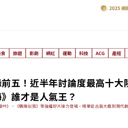
美食
旅遊
影劇
網紅
運動
科技
ACG
產經
緣前五！近半年討論度最高十大
海》誰才是人氣王？
龍吟》、《驕陽似我》等強檔好片接力登場，榜單從古裝大戲到現代