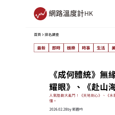
首頁
排名調查
最新
即時
娛樂
時事
生活
《成何體統》無
耀眼》、《赴山
人氣陸劇大亂鬥！《天地劍心》、《水
懂。
2026.02.28
by
郭眉吟