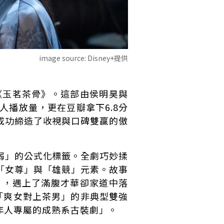
image source:
Disney+提供
《玉茗茶骨》。這部由侯明昊與
人播放量，更在豆瓣拿下6.8分
成功締造了收視與口碑雙贏的傲
弱」的公式化標籤。全劇巧妙揉
「女尊」與「雄競」元素。故事
），遇上了滿腹才華卻家道中落
「爽女對上茶男」的非典型雙強
年人專屬的成熟系古裝劇」。