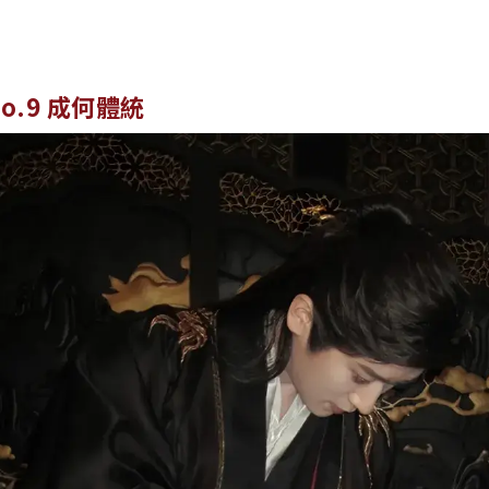
No.9 成何體統