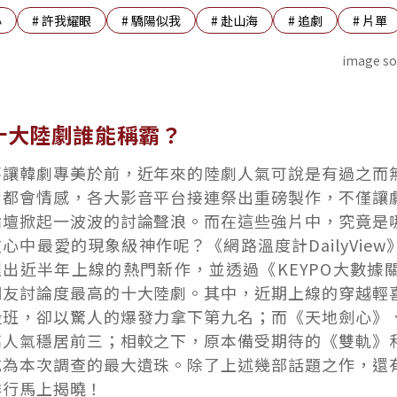
心
#
許我耀眼
#
驕陽似我
#
赴山海
#
追劇
#
片單
image so
十大陸劇誰能稱霸？
不讓韓劇專美於前，近年來的陸劇人氣可說是有過之而
到都會情感，各大影音平台接連祭出重磅製作，不僅讓
論壇掀起一波波的討論聲浪。而在這些強片中，究竟是
友心中最愛的現象級神作呢？《網路溫度計DailyVie
理出近半年上線的熱門新作，並透過《KEYPO大數據
網友討論度最高的十大陸劇。其中，近期上線的穿越輕
段班，卻以驚人的爆發力拿下第九名；而《天地劍心》
高人氣穩居前三；相較之下，原本備受期待的《雙軌》
成為本次調查的最大遺珠。除了上述幾部話題之作，還
排行馬上揭曉！