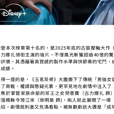
榮登本次榜單第十名的，是2025年底的古裝壓軸大作
古力娜扎領銜主演的強片，不僅風光斬獲超過40億的驚
的評價，其憑藉著高質感的製作水準與快節奏的宅鬥，
人成績。
值得一提的是，《玉茗茶骨》大膽撕下了傳統「男強女
合了商戰、權謀與懸疑元素，更罕見地在劇情中注入了
聚焦於掌管家族命脈的茶王之女榮善寶（古力娜扎 飾
的落魄縣令陸江來（侯明昊 飾)，兩人就此展開了一場
過招，劇情既刺激又充滿看點，被無數劇迷大讚是「成