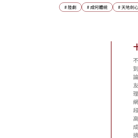
#
陸劇
#
成何體統
#
天地劍