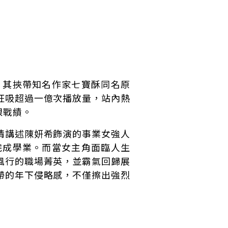
，其挾帶知名作家七寶酥同名原
狂吸超過一億次播放量，站內熱
眼戰績。
情講述陳妍希飾演的事業女強人
完成學業。而當女主角面臨人生
風行的職場菁英，並霸氣回歸展
帶的年下侵略感，不僅擦出強烈