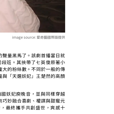
image source:
愛奇藝國際版提供
的聲量黑馬了。該劇首播當日就
坐前段班。其挾帶了七英俊原著小
龐大的粉絲數。不同於一般的傳
磊與「天選妖妃」王楚然的高顏
禍國妖妃庾晚音，並與同樣穿越
劇巧妙融合喜劇、權謀與甜寵元
惜，最終攜手共創盛世，爽感十