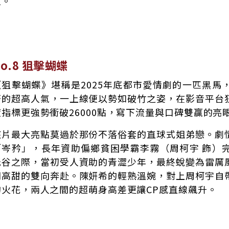
足。
No.8 狙擊蝴蝶
《狙擊蝴蝶》堪稱是2025年底都市愛情劇的一匹黑馬
著的超高人氣，一上線便以勢如破竹之姿，在影音平台
度指標更強勢衝破26000點，寫下流量與口碑雙贏的亮
該片最大亮點莫過於那份不落俗套的直球式姐弟戀。劇
「岑矜」，長年資助偏鄉貧困學霸李霧（周柯宇 飾）
低谷之際，當初受人資助的青澀少年，最終蛻變為雷厲
開高甜的雙向奔赴。陳妍希的輕熟溫婉，對上周柯宇自
的火花，兩人之間的超萌身高差更讓CP感直線飆升。