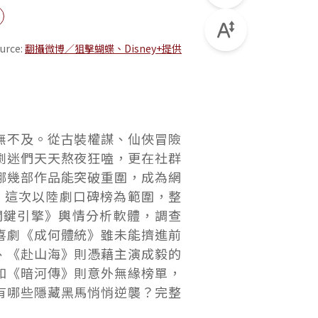
urce:
翻攝微博／狙擊蝴蝶、Disney+提供
無不及。從古裝權謀、仙俠冒險
劇迷們天天熬夜狂嗑，更在社群
哪幾部作品能突破重圍，成為網
w》這次以陸劇口碑榜為範圍，整
關鍵引擎》輿情分析軟體，調查
喜劇《成何體統》雖未能擠進前
、《赴山海》則憑藉主演成毅的
和《暗河傳》則意外無緣榜單，
有哪些隱藏黑馬悄悄逆襲？完整