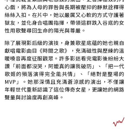
心戲，將為人母的罪咎與長期被壓抑的靜默詮釋得
絲絲入扣。在片中，她以嚴厲又心軟的方式守護著
獄友，並化身合唱團指揮，帶領這群跌入谷底的女
性用歌聲尋回生命的陽光與尊嚴。
除了展現影后級的演技，身兼歌星底蘊的她也親自
獻唱電影曲目《時間之歌》，充滿磁性與歷練的溫
暖嗓音再度征服觀眾。許多影迷看完電影後紛紛大
讚「前面都沒哭，阿嬤真的讓我破防」、「把一代
歌姬的殞落演得完全能共情」、「絕對是整場的
MVP」。她那深情且充滿蒼涼感的演出，不僅讓
年輕世代重新認識了這位傳奇女星，更讓她的網路
聲量與討論度再創高峰。