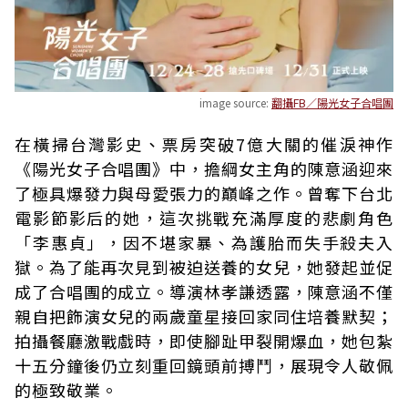
image source:
翻攝FB／陽光女子合唱團
在橫掃台灣影史、票房突破7億大關的催淚神作
《陽光女子合唱團》中，擔綱女主角的陳意涵迎來
了極具爆發力與母愛張力的巔峰之作。曾奪下台北
電影節影后的她，這次挑戰充滿厚度的悲劇角色
「李惠貞」，因不堪家暴、為護胎而失手殺夫入
獄。為了能再次見到被迫送養的女兒，她發起並促
成了合唱團的成立。導演林孝謙透露，陳意涵不僅
親自把飾演女兒的兩歲童星接回家同住培養默契；
拍攝餐廳激戰戲時，即使腳趾甲裂開爆血，她包紮
十五分鐘後仍立刻重回鏡頭前搏鬥，展現令人敬佩
的極致敬業。