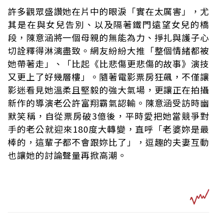
許多觀眾盛讚她在片中的眼淚「實在太厲害」，尤
其是在與女兒告別、以及隔著鐵門遠望女兒的橋
段，陳意涵將一個母親的無能為力、掙扎與護子心
切詮釋得淋漓盡致。網友紛紛大推「整個情緒都被
她帶著走」、「比起《比悲傷更悲傷的故事》演技
又更上了好幾層樓」。隨著電影票房狂飆，不僅讓
影迷看見她溫柔且堅毅的強大氣場，更讓正在拍攝
新作的導演老公許富翔霸氣認輸。陳意涵受訪時幽
默笑稱，自從票房破3億後，平時愛把她當競爭對
手的老公就迎來180度大轉變，直呼「老婆妳是最
棒的，這輩子都不會跟妳比了」，逗趣的夫妻互動
也讓她的討論聲量再掀高潮。