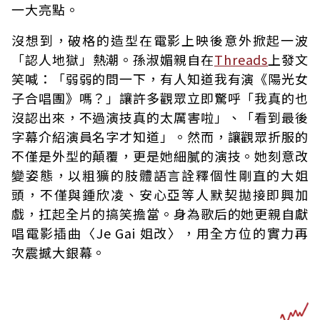
一大亮點。
沒想到，破格的造型在電影上映後意外掀起一波
「認人地獄」熱潮。孫淑媚親自在
Threads
上發文
笑喊：「弱弱的問一下，有人知道我有演《陽光女
子合唱團》嗎？」讓許多觀眾立即驚呼「我真的也
沒認出來，不過演技真的太厲害啦」、「看到最後
字幕介紹演員名字才知道」。然而，讓觀眾折服的
不僅是外型的顛覆，更是她細膩的演技。她刻意改
變姿態，以粗獷的肢體語言詮釋個性剛直的大姐
頭，不僅與鍾欣凌、安心亞等人默契拋接即興加
戲，扛起全片的搞笑擔當。身為歌后的她更親自獻
唱電影插曲〈Je Gai 姐改〉，用全方位的實力再
次震撼大銀幕。