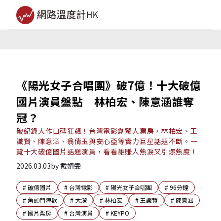
《陽光女子合唱團》破7億！十大破億
國片演員盤點 林柏宏、陳意涵誰奪
冠？
破紀錄大作口碑狂飆！台灣電影創驚人票房，林柏宏、王
識賢、陳意涵、翁倩玉與安心亞等實力巨星話題不斷。一
覽十大破億國片話題演員，看看誰賺人熱淚又引爆熱度！
2026.03.03
by
戴婧雯
#
破億國片
#
台灣電影
#
陽光女子合唱團
#
96分鐘
#
角頭鬥陣欸
#
大濛
#
林柏宏
#
王識賢
#
陳意涵
#
國片票房
#
台灣演員
#
KEYPO