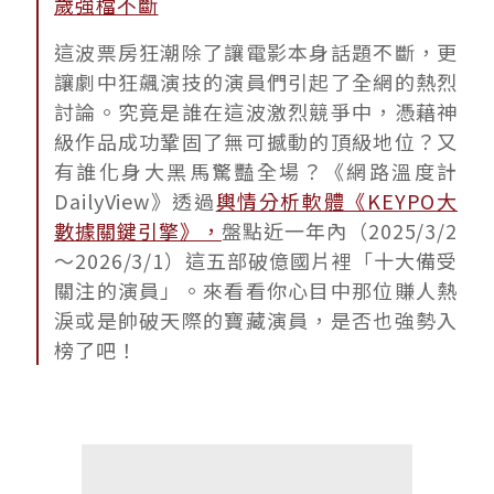
歲強檔不斷
這波票房狂潮除了讓電影本身話題不斷，更
讓劇中狂飆演技的演員們引起了全網的熱烈
討論。究竟是誰在這波激烈競爭中，憑藉神
級作品成功鞏固了無可撼動的頂級地位？又
有誰化身大黑馬驚豔全場？《網路溫度計
DailyView》透過
輿情分析軟體《KEYPO大
數據關鍵引擎》，
盤點近一年內（2025/3/2
～2026/3/1）這五部破億國片裡「十大備受
關注的演員」。來看看你心目中那位賺人熱
淚或是帥破天際的寶藏演員，是否也強勢入
榜了吧！