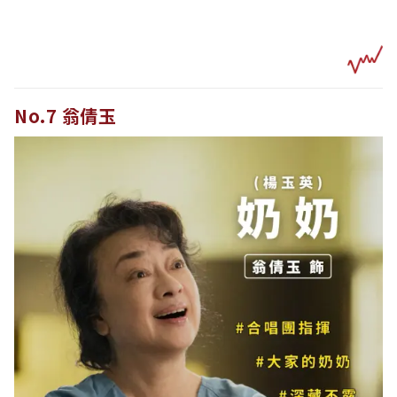
No.7 翁倩玉