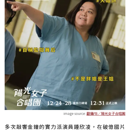
image source:
翻攝FB／陽光女子合唱團
多次敲響金鐘的實力派演員鍾欣凌，在破億國片