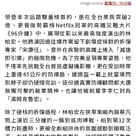
image source:
翻攝FB／96分鐘
榮登本次話題聲量榜首的，是在全台票房突破2
億、更曾強勢霸榜Netflix冠軍的高鐵災難大片
《96分鐘》中，展現從影以來最高強度演出的林
柏宏。他飾演因過往爆炸案留下創傷症候群的拆彈
專家「宋康任」，意外在疾駛的高鐵上捲入「減速
即引爆」的極限危機。為了完美呈現專業姿態，他
不僅率先挑戰全台首座虛擬攝影棚，更在受訓時穿
上重達45公斤的防爆裝，連頭盔一戴上就當場閃
到脖子卻仍硬撐完訓。這份連真實防爆顧問都大讚
無懈可擊的敬業精神，也讓他被前輩李李仁封為
「湯姆克魯宏」。
除了硬核的拆彈過程，林柏宏在狹窄車廂內與蔡凡
熙上演近三分鐘的一鏡到底肉搏戰，拍到第12次
體力耗盡時，更被全劇組拚命的氛圍感動到眼眶泛