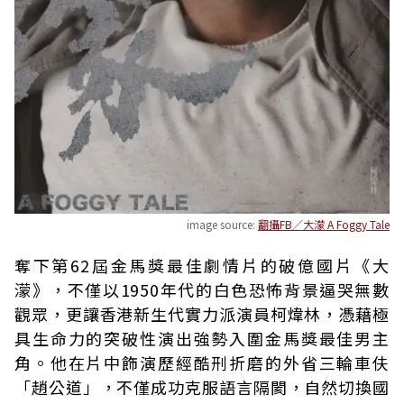
image source:
翻攝FB／大濛 A Foggy Tale
奪下第62屆金馬獎最佳劇情片的破億國片《大
濛》，不僅以1950年代的白色恐怖背景逼哭無數
觀眾，更讓香港新生代實力派演員柯煒林，憑藉極
具生命力的突破性演出強勢入圍金馬獎最佳男主
角。他在片中飾演歷經酷刑折磨的外省三輪車伕
「趙公道」，不僅成功克服語言隔閡，自然切換國