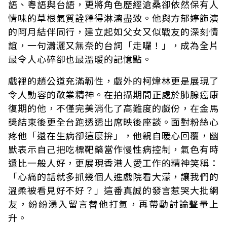
語、粵語與台語，更將角色歷經滄桑卻依然保有人
情味的草根氣質詮釋得淋漓盡致。他與方郁婷飾演
的阿月結伴同行，建立起如父女又似戰友的深刻情
誼，一句瀟灑又無奈的台詞「走囉！」，成為全片
最令人心碎卻也最溫暖的記憶點。
戲裡的趙公道充滿韌性，戲外的柯煒林更是展現了
令人動容的敬業精神。在拍攝期間正處於肺腺癌康
復期的他，不僅完美消化了高難度的戲份，在金馬
獎結束後更全台跑透透出席映後座談。面對粉絲心
疼他「還在生病卻這麼拚」，他親自暖心回覆，幽
默表示自己把吃標靶藥當作慢性病控制，氣色有時
還比一般人好，更展現香港人愛工作的精神笑稱：
「心痛的話就多抓幾個人進戲院看大濛，讓我們的
溫柔被看見好不好？」這番真誠的發言惹哭大批網
友，紛紛湧入留言替他打氣，再帶動討論聲量上
升。