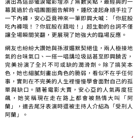
演出為這部催淚電影增添了無數笑點，最經典的一
幕莫過於合唱團圍圈告解時，鍾欣凌起身順手拉了
一下內褲，安心亞竟神來一筆即興大喊：「你屁股
吃內褲哦！？你屁股在餓啦！」超生動的台詞不僅
讓全場瞬間笑翻，更展現了她強大的臨場反應。
網友也紛紛大讚她與孫淑媚默契絕佳，兩人極接地
氣的台味氣口、一搭一唱講垃圾話甚至即興饒舌，
完美扮演了全片不可或缺的潤滑劑。除了搞笑本
色，她也細膩刻畫出角色的脆弱，看似不在乎任何
事，實則在不完美的人生裡慢慢學會面對自己的孤
單與缺口。隨著電影大賣，安心亞的人氣再度狂
飆，她笑稱現在走在路上都會被熱情大叫「阿
蘭」，連去尾牙表演時還被主持人介紹為「受刑人
阿蘭」。