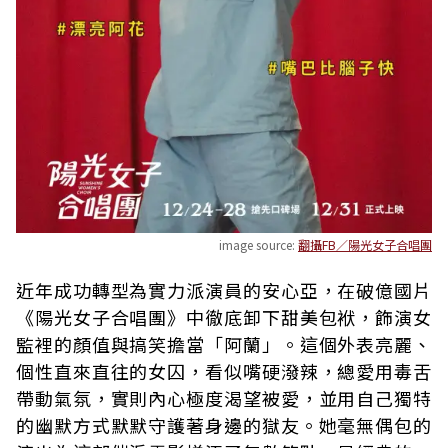
image source:
翻攝FB／陽光女子合唱團
近年成功轉型為實力派演員的安心亞，在破億國片
《陽光女子合唱團》中徹底卸下甜美包袱，飾演女
監裡的顏值與搞笑擔當「阿蘭」。這個外表亮麗、
個性直來直往的女囚，看似嘴硬潑辣，總愛用毒舌
帶動氣氛，實則內心極度渴望被愛，並用自己獨特
的幽默方式默默守護著身邊的獄友。她毫無偶包的