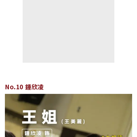
No.10 鍾欣凌