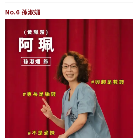
No.6 孫淑媚