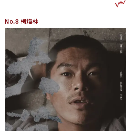
No.8 柯煒林