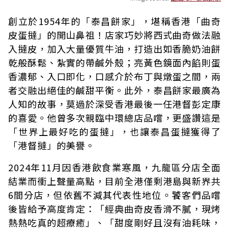
創立於1954年的「泰昌餅家」，堪稱香港「曲奇
皮蛋撻」的開山鼻祖！店家巧妙將西式曲奇做法融
入撻皮，加入大量優質牛油，打造出如香脆奶油餅
乾般酥鬆、紮實的帶鹹外殼；亮黃色鏡面內餡則蛋
香濃郁、入口即化，口感介於布丁與燉蛋之間，兩
者交融出絕佳的鹹甜平衡。此外，泰昌餅家最廣為
人知的故事，莫過於深受香港最後一任港督彭定康
的喜愛。他曾多次親臨中環總店品嚐，更盛讚這是
「世界上最好吃的蛋撻」，也讓泰昌蛋撻獲得了
「港督撻」的美譽。
2024年11月因香港飲食業寒風，九龍區分店全面
結業而衝上聲量高點，目前全港僅剩港島與新界共
6間分店，但依舊不減其代表性地位。饕客們品嚐
後皆給予高度肯定：「經典曲奇皮香滑不膩，現烤
熱熱吃真的超療癒」、「甜度剛好且沒有油耗味，