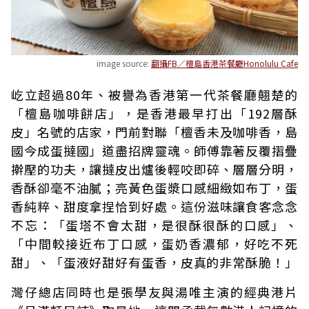
image source:
翻攝FB／檀島香港茶餐廳Honolulu Cafe
屹立超過80年、被譽為香港第一代茶餐廳翹楚的
「檀島咖啡餅店」，是香港最早打出「192層酥
皮」名號的店家，門前對聯「檀香未及咖啡香，島
國今成蛋撻國」道盡招牌靈魂。師傅靠著反覆摺疊
擀壓的功夫，讓撻皮出爐後輕咬即碎、層層分明，
香酥卻毫不油膩；亮黃色蛋漿口感細緻如布丁，蛋
香純粹、甜度拿捏恰到好處。這份滋味讓食客念念
不忘：「蛋塔不會太甜，是很酥很酥的口感」、
「中間較接近布丁口感，蛋奶香濃郁，好吃不死
甜」、「蛋液好甜好有蛋香，皮真的非常酥脆！」
灣仔總店同時也是張學友與湯唯主演的經典港片