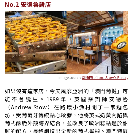
No.2 安德魯餅店
image source:
翻攝FB／Lord Stow's Bakery
如果沒有這家店，今天風靡亞洲的「澳門葡撻」可
能不會誕生。1989年，英國藥劑師安德魯
（Andrew Stow）在路環小漁村開了一家麵包
坊，受葡萄牙傳統點心啟發，他將英式奶黃內餡與
葡式酥脆外殼跨界結合，並改良了歐洲糕點過於甜
膩的配方，最終創造出全新的葡式蛋撻。澳門特區