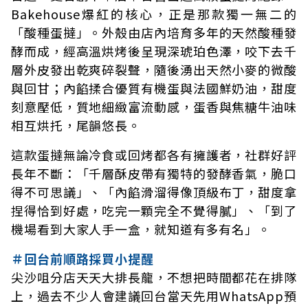
Bakehouse爆紅的核心，正是那款獨一無二的
「酸種蛋撻」。外殼由店內培育多年的天然酸種發
酵而成，經高溫烘烤後呈現深琥珀色澤，咬下去千
層外皮發出乾爽碎裂聲，隨後湧出天然小麥的微酸
與回甘；內餡揉合優質有機蛋與法國鮮奶油，甜度
刻意壓低，質地細緻富流動感，蛋香與焦糖牛油味
相互烘托，尾韻悠長。
這款蛋撻無論冷食或回烤都各有擁護者，社群好評
長年不斷：「千層酥皮帶有獨特的發酵香氣，脆口
得不可思議」、「內餡滑溜得像頂級布丁，甜度拿
捏得恰到好處，吃完一顆完全不覺得膩」、「到了
機場看到大家人手一盒，就知道有多有名」。
＃回台前順路採買小提醒
尖沙咀分店天天大排長龍，不想把時間都花在排隊
上，過去不少人會建議回台當天先用WhatsApp預