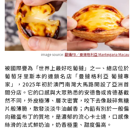
image source:
翻攝FB／曼撻格利亞 Manteigaria Macau
被國際譽為「世界上最好吃葡撻」之一、總店位於
葡萄牙里斯本的連鎖名店「曼撻格利亞 葡撻專
家」，2025年初於澳門南灣大馬路開設了亞洲首
間分店。它的口感與大眾熟悉的安德魯或肯德基截
然不同，外皮極薄、層次密實，咬下去像敲碎焦糖
片般薄脆，散發淡淡牛油鹹香；內餡有別於一般偏
向雞蛋布丁的質地，是濃郁的流心卡士達，口感像
絲滑的法式鮮奶油，奶香極重、甜度偏高。