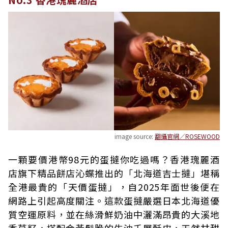
image source:
翻攝官網／ROSEWOOD
一顆要價港幣98元的蛋撻你吃過嗎？香港瑰麗酒
店旗下精品餅店沁蝶推出的「北海道吉士撻」堪稱
全港最貴的「天價蛋撻」，自2025年面世後便在
網路上引起高度關注。這款蛋撻嚴選日本北海道優
質空運原料，並在絲滑鮮奶油中灑滿昂貴的大溪地