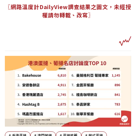
〖網路溫度計DailyView調查結果之圖文，未經授
權請勿轉載、改寫〗
#
香港蛋撻
#
澳門葡撻
#
蛋撻推薦
#
葡式蛋撻