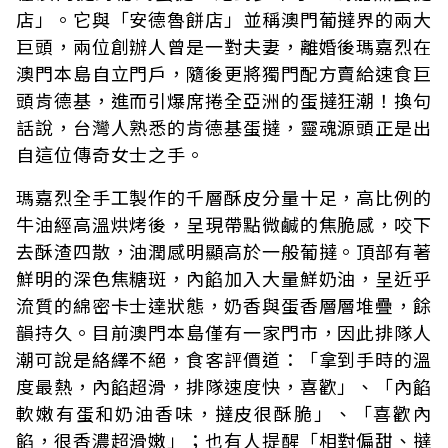
店」。它與「安德魯餅店」並稱澳門葡撻界的兩大
巨頭，兩位創辦人曾是一對夫妻，離婚後瑪嘉烈在
澳門本島自立門戶，隨後更將獨門配方賣給速食巨
頭肯德基，進而引爆席捲全亞洲的蛋撻狂潮！換句
話說，台灣人熟悉的肯德基蛋撻，靈魂源頭正是出
自這位傳奇女士之手。
瑪嘉烈全手工製作的千層酥皮分量十足，高比例的
牛油經高溫烘烤後，呈現帶點微鹹的焦脆感，咬下
去酥渣四散，油潤感明顯高於一般葡撻。頂部有著
鮮明的深色焦糖斑，內餡加入大量鮮奶油，呈近乎
流質的綿密卡士達狀態，奶香與蛋香層層堆疊，餘
韻持久。目前澳門本島僅有一家門市，因此排隊人
潮可說是絡繹不絕，食客評價道：「拿到手時的溫
度最熱，內餡超滑，排隊速度快，喜歡」、「內餡
軟嫩有蛋和奶油香味，撻皮很酥脆」、「喜歡內
餡，很香濃超滑嫩」；也有人提醒「相對偏甜、撻