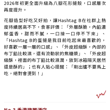
2026年初更全面升級為八瓣花形撻殼，口感層次
再度提升。
花瓣造型好吃又好拍，讓Hashtag B在社群上熱
度持續居高不下，食客評價：「外層酥脆，內餡濃
郁蛋香，甜而不膩，一口接一口停不下來」、
「Hashtag B的蛋撻是我目前吃起來最喜歡的，
好喜歡一層一層的口感」、「外皮超級酥，內部的
布丁餡比較濕，還有流動狀的焦糖漿」、「外皮超
級酥，裡面的布丁餡比較濕潤，放到冰箱隔天居然
還是酥的」；也有人貼心提醒：「剛出爐不要馬上
吃，絕對會燙到！」
No.3 香港瑰麗酒店