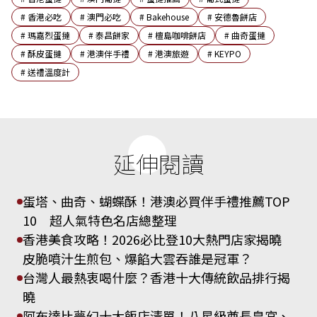
#
香港必吃
#
澳門必吃
#
Bakehouse
#
安德魯餅店
#
瑪嘉烈蛋撻
#
泰昌餅家
#
檀島咖啡餅店
#
曲奇蛋撻
#
酥皮蛋撻
#
港澳伴手禮
#
港澳旅遊
#
KEYPO
#
送禮溫度計
延伸閱讀
蛋塔、曲奇、蝴蝶酥！港澳必買伴手禮推薦TOP
10 超人氣特色名店總整理
香港美食攻略！2026必比登10大熱門店家揭曉
皮脆噴汁生煎包、爆餡大雲吞誰是冠軍？
台灣人最熱衷喝什麼？香港十大傳統飲品排行揭
曉
阿布達比夢幻十大飯店清單！八星級酋長皇宮、