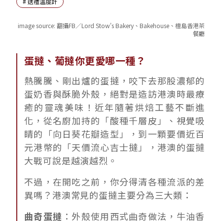
#
送禮溫度計
image source:
翻攝FB／Lord Stow's Bakery、Bakehouse、檀島香港茶
餐廳
蛋撻、葡撻你更愛哪一種？
熱騰騰、剛出爐的蛋撻，咬下去那股濃郁的
蛋奶香與酥脆外殼，絕對是造訪港澳時最療
癒的靈魂美味！近年隨著烘焙工藝不斷進
化，從名廚加持的「酸種千層皮」、視覺吸
睛的「向日葵花瓣造型」，到一顆要價近百
元港幣的「天價流心吉士撻」，港澳的蛋撻
大戰可說是越演越烈。
不過，在開吃之前，你分得清各種流派的差
異嗎？港澳常見的蛋撻主要分為三大類：
曲奇蛋撻
：外殼使用西式曲奇做法，牛油香