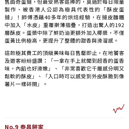
售曲奇蛋撻，但最受熟客追捧的，莫過於每日限量
製作、被香港人公認為極具代表性的「酥皮蛋
撻」！師傅憑藉40多年的烘焙經驗，在撻皮麵糰
中加入「水皮」重覆擀薄摺疊，打造出驚人的192
層酥皮。蛋漿中除了鮮奶油更額外加入椰漿，不僅
蛋黃比例極高，更提升了整體的甜香與滑溜感。
這款極其費工的頂級美味每日售罄即止，在地饕客
及遊客紛紛盛讚：「一拿在手上就聞到超香的蛋香
味，內餡也好滑嫩」、「非常喜歡它千層感分明又
鬆軟的酥皮」、「入口時可以感受到外皮酥脆到像
薯片一樣碎開」。
No.9 泰昌餅家