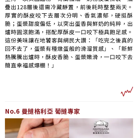
疊出128層後還需冷藏靜置，前後耗時整整兩天。
厚實的酥皮咬下去層次分明、香氣濃郁，硬挺酥
脆；蛋漿甜度偏低，以突出蛋香與鮮奶的純粹，出
爐時圓滾飽滿，搭配厚酥皮一口咬下極具飽足感。
這份美味讓在地饕客與網民大讚：「吃完之後真的
回不去了，蛋漿有種燉蛋般的滑溜質感」、「新鮮
熱騰騰出爐時，酥皮香脆、蛋漿嫩滑，一口咬下去
簡直幸福感爆棚！」
No.6 曼撻格利亞 葡撻專家