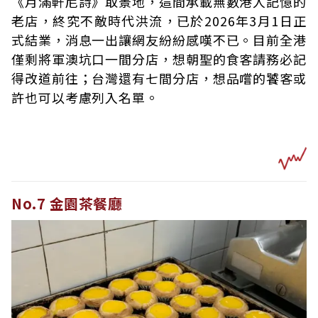
《月滿軒尼詩》取景地，這間承載無數港人記憶的
老店，終究不敵時代洪流，已於2026年3月1日正
式結業，消息一出讓網友紛紛感嘆不已。目前全港
僅剩將軍澳坑口一間分店，想朝聖的食客請務必記
得改道前往；台灣還有七間分店，想品嚐的饕客或
許也可以考慮列入名單。
No.7 金園茶餐廳