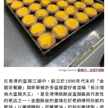
image source:
翻攝FB／金園茶餐廳
在香港的蛋撻江湖中，創立於1990年代末的「金
園茶餐廳」與新華被許多蛋撻愛好者並稱「長沙灣
兩大蛋撻天王」，是全港傳統酥皮蛋撻最具代表性
的老店之一。金園酥皮的靈魂在於老師傅柯秋航的
堅持，以美國麵粉、荷蘭豬油、奶粉反覆揉製，摺