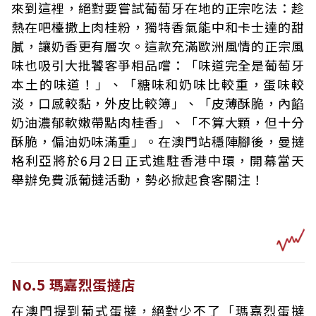
來到這裡，絕對要嘗試葡萄牙在地的正宗吃法：趁
熱在吧檯撒上肉桂粉，獨特香氣能中和卡士達的甜
膩，讓奶香更有層次。這款充滿歐洲風情的正宗風
味也吸引大批饕客爭相品嚐：「味道完全是葡萄牙
本土的味道！」、「糖味和奶味比較重，蛋味較
淡，口感較黏，外皮比較簿」、「皮薄酥脆，內餡
奶油濃郁軟嫩帶點肉桂香」、「不算大顆，但十分
酥脆，偏油奶味滿重」。在澳門站穩陣腳後，曼撻
格利亞將於6月2日正式進駐香港中環，開幕當天
舉辦免費派葡撻活動，勢必掀起食客關注！
No.5 瑪嘉烈蛋撻店
在澳門提到葡式蛋撻，絕對少不了「瑪嘉烈蛋撻