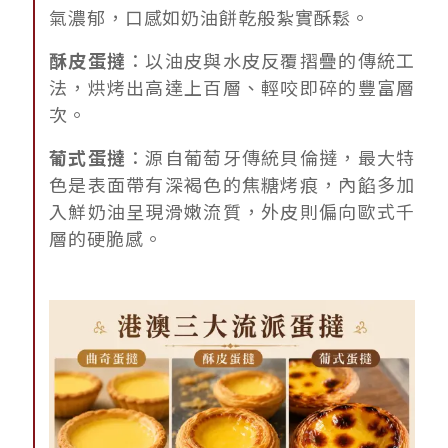
氣濃郁，口感如奶油餅乾般紮實酥鬆。
酥皮蛋撻
：以油皮與水皮反覆摺疊的傳統工
法，烘烤出高達上百層、輕咬即碎的豐富層
次。
葡式蛋撻
：源自葡萄牙傳統貝倫撻，最大特
色是表面帶有深褐色的焦糖烤痕，內餡多加
入鮮奶油呈現滑嫩流質，外皮則偏向歐式千
層的硬脆感。