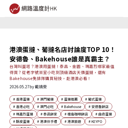
港澳蛋撻、葡撻名店討論度TOP 10！
安德魯、Bakehouse誰是真霸主？
台灣叫蛋塔？港澳用蛋撻！泰昌、金園、瑪嘉烈哪家最值
得買？從老字號茶室小吃到頂級酒店天價蛋撻，還有
Bakehouse免排隊購買秘技，赴港澳必看！
2026.05.27
by
戴婧雯
#
香港蛋撻
#
澳門葡撻
#
蛋撻推薦
#
葡式蛋撻
#
香港必吃
#
澳門必吃
#
Bakehouse
#
安德魯餅店
#
瑪嘉烈蛋撻
#
泰昌餅家
#
檀島咖啡餅店
#
曲奇蛋撻
#
酥皮蛋撻
#
港澳伴手禮
#
港澳旅遊
#
KEYPO