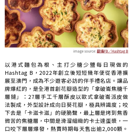
image source:
翻攝FB／Hashtag B
以港式麵包為根、主打少糖少鹽每日現做的
Hashtag B，2022年創立後短短幾年便從香港擴
展至澳門，成為不少遊客必訪的伴手禮名店。讓品
牌爆紅的，是全港首創花瓣造型的「拿破崙焦糖千
層撻」：27層手工千層酥皮以歐式拿破崙派皮做
法製成，外型設計成向日葵花瓣，極具辨識度；咬
下去是「卡滋卡滋」的硬脆聲，最上層是烤到焦香
微苦的焦糖層，中間是滑溜細緻的卡士達蛋漿，一
口咬下層層爆發，熱賣時期每天售出逾2,000顆。