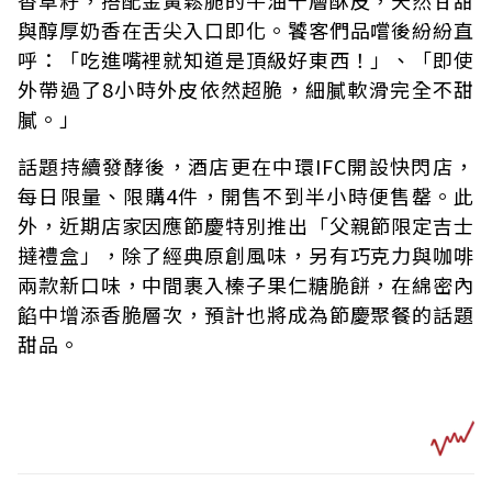
香草籽，搭配金黃鬆脆的牛油千層酥皮，天然甘甜
與醇厚奶香在舌尖入口即化。饕客們品嚐後紛紛直
呼：「吃進嘴裡就知道是頂級好東西！」、「即使
外帶過了8小時外皮依然超脆，細膩軟滑完全不甜
膩。」
話題持續發酵後，酒店更在中環IFC開設快閃店，
每日限量、限購4件，開售不到半小時便售罄。此
外，近期店家因應節慶特別推出「父親節限定吉士
撻禮盒」，除了經典原創風味，另有巧克力與咖啡
兩款新口味，中間裹入榛子果仁糖脆餅，在綿密內
餡中增添香脆層次，預計也將成為節慶聚餐的話題
甜品。