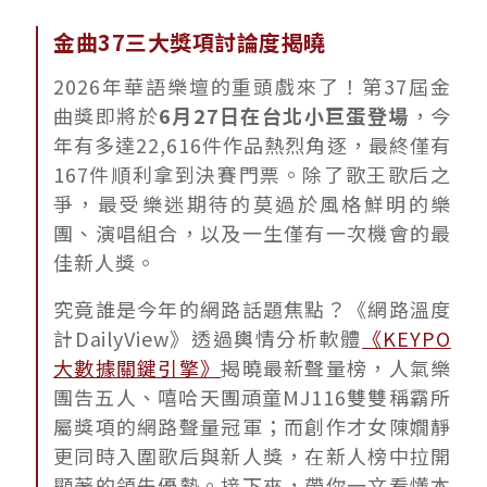
金曲37三大獎項討論度揭曉
2026年華語樂壇的重頭戲來了！第37屆金
曲獎即將於
6月27日在台北小巨蛋登場
，今
年有多達22,616件作品熱烈角逐，最終僅有
167件順利拿到決賽門票。除了歌王歌后之
爭，最受樂迷期待的莫過於風格鮮明的樂
團、演唱組合，以及一生僅有一次機會的最
佳新人獎。
究竟誰是今年的網路話題焦點？《網路溫度
計DailyView》透過輿情分析軟體
《KEYPO
大數據關鍵引擎》
揭曉最新聲量榜，人氣樂
團告五人、嘻哈天團頑童MJ116雙雙稱霸所
屬獎項的網路聲量冠軍；而創作才女陳嫺靜
更同時入圍歌后與新人獎，在新人榜中拉開
顯著的領先優勢。接下來，帶你一文看懂本