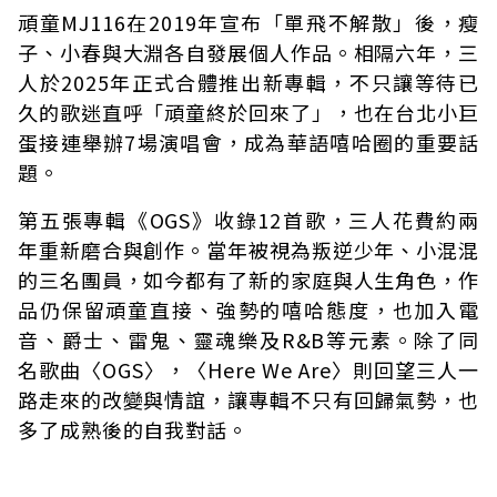
頑童MJ116在2019年宣布「單飛不解散」後，瘦
子、小春與大淵各自發展個人作品。相隔六年，三
人於2025年正式合體推出新專輯，不只讓等待已
久的歌迷直呼「頑童終於回來了」，也在台北小巨
蛋接連舉辦7場演唱會，成為華語嘻哈圈的重要話
題。
第五張專輯《OGS》收錄12首歌，三人花費約兩
年重新磨合與創作。當年被視為叛逆少年、小混混
的三名團員，如今都有了新的家庭與人生角色，作
品仍保留頑童直接、強勢的嘻哈態度，也加入電
音、爵士、雷鬼、靈魂樂及R&B等元素。除了同
名歌曲〈OGS〉，〈Here We Are〉則回望三人一
路走來的改變與情誼，讓專輯不只有回歸氣勢，也
多了成熟後的自我對話。