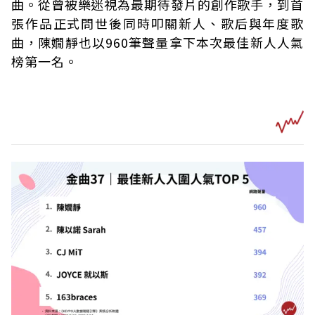
曲。從曾被樂迷視為最期待發片的創作歌手，到首
張作品正式問世後同時叩關新人、歌后與年度歌
曲，陳嫺靜也以960筆聲量拿下本次最佳新人人氣
榜第一名。