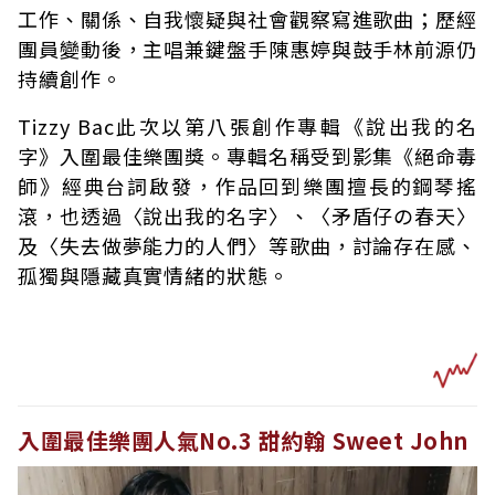
工作、關係、自我懷疑與社會觀察寫進歌曲；歷經
團員變動後，主唱兼鍵盤手陳惠婷與鼓手林前源仍
持續創作。
Tizzy Bac此次以第八張創作專輯《說出我的名
字》入圍最佳樂團獎。專輯名稱受到影集《絕命毒
師》經典台詞啟發，作品回到樂團擅長的鋼琴搖
滾，也透過〈說出我的名字〉、〈矛盾仔の春天〉
及〈失去做夢能力的人們〉等歌曲，討論存在感、
孤獨與隱藏真實情緒的狀態。
入圍最佳樂團人氣No.3 甜約翰 Sweet John