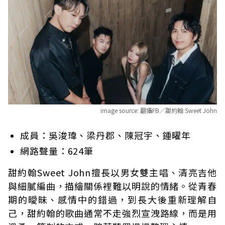
image source:
翻攝FB／甜約翰 Sweet John
成員：吳浚瑋、梁丹郡、陳冠宇、鍾曜年
網路聲量：624筆
甜約翰Sweet John擅長以男女雙主唱、清亮吉他
與細膩編曲，描繪關係裡難以明說的情緒。從青春
期的曖昧、感情中的錯過，到長大後重新理解自
己，甜約翰的歌曲通常不走強烈宣洩路線，而是用