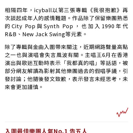
相隔四年，icyball以第三張專輯《我很抱歉》再
次談起成年人的感情難題。作品除了保留樂團熟悉
的City Pop與Synth Pop，也加入1990年代
R&B、New Jack Swing等元素。
除了專輯與金曲入圍帶來關注，近期網路聲量高點
之一也與演唱會失言風波有關。主唱王6月在香港
演出與歌迷互動時表示「我都真的唱」等話語，被
部分網友解讀為影射其他樂團過去的假唱爭議，引
發討論；他隨後發文致歉，表示發言未經思考，未
來會更加謹慎。
入圍最佳樂團人氣No.1 告五人