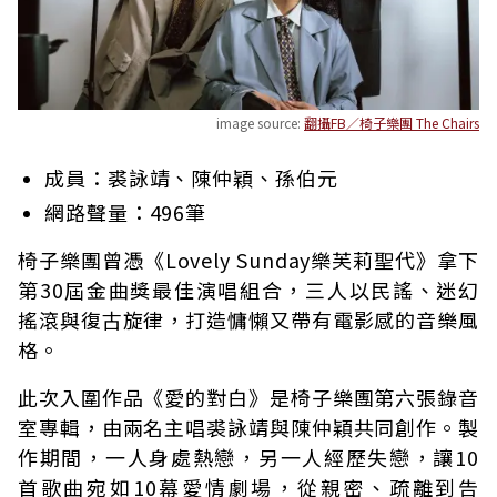
image source:
翻攝FB／椅子樂團 The Chairs
成員：裘詠靖、陳仲穎、孫伯元
網路聲量：496筆
椅子樂團曾憑《Lovely Sunday樂芙莉聖代》拿下
第30屆金曲獎最佳演唱組合，三人以民謠、迷幻
搖滾與復古旋律，打造慵懶又帶有電影感的音樂風
格。
此次入圍作品《愛的對白》是椅子樂團第六張錄音
室專輯，由兩名主唱裘詠靖與陳仲穎共同創作。製
作期間，一人身處熱戀，另一人經歷失戀，讓10
首歌曲宛如10幕愛情劇場，從親密、疏離到告