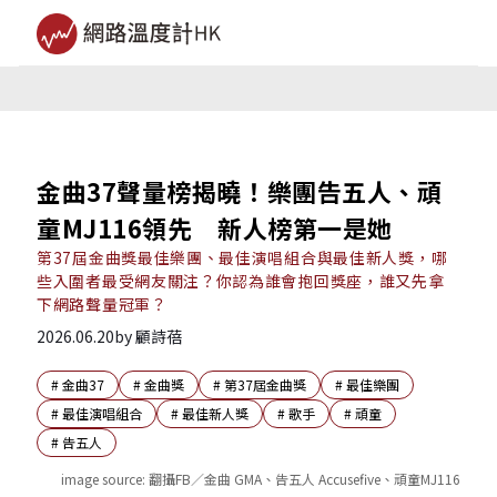
金曲37聲量榜揭曉！樂團告五人、頑
童MJ116領先 新人榜第一是她
第37屆金曲獎最佳樂團、最佳演唱組合與最佳新人獎，哪
些入圍者最受網友關注？你認為誰會抱回獎座，誰又先拿
下網路聲量冠軍？
2026.06.20
by
顧詩蓓
#
金曲37
#
金曲獎
#
第37屆金曲獎
#
最佳樂團
#
最佳演唱組合
#
最佳新人獎
#
歌手
#
頑童
#
告五人
image source:
翻攝FB／金曲 GMA、告五人 Accusefive、頑童MJ116