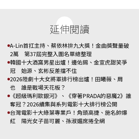
延伸閱讀
A-Lin首扛主持、蔡依林拚九大獎！金曲獎聲量破
2萬 第37屆完整入圍名單總整理
韓國十大酒窩男星出爐！邊佑錫、金宣虎甜笑爭
冠 始源、玄彬反差擋不住
2026陸劇十大女將軍排行榜出爐！田曦薇、周
也 誰是戰場天花板？
《超級瑪利歐銀河》、《穿著PRADA的惡魔2》誰
奪冠？2026續集與系列電影十大排行榜公開
台灣電影十大綠葉專業戶！角頭高捷、施名帥爆
紅 陽光女子苗可麗、孫淑媚席捲全網