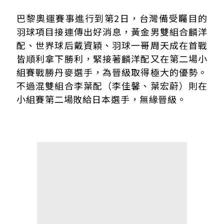
麟洋配三局激戰勝丹麥組合 小組賽拿下二連勝
巴黎奧運賽事進行到第2日，台灣備受矚目的
死亡之組殺出重圍 麟洋配晉級機會大增
羽球項目接連傳出好消息，黃金男雙組合麟洋
小組賽不敵日本組合 李葉配二連敗無緣晉級
配、世界球后戴資穎、羽球一哥周天成在首戰
皆順利拿下勝利，緊接著麟洋配又在第二場小
組賽戰勝丹麥選手，為晉級取得極大的優勢。
不過混雙組合李葉配（李佳馨、葉宏蔚）則在
小組賽第二場敗給日本選手，無緣晉級。