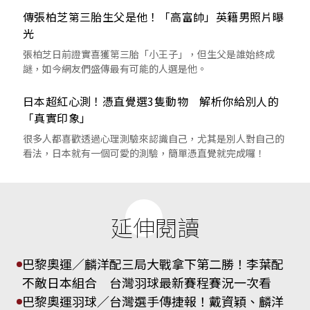
傳張柏芝第三胎生父是他！「高富帥」英籍男照片曝
光
張柏芝日前證實喜獲第三胎「小王子」，但生父是誰始終成
謎，如今網友們盛傳最有可能的人選是他。
日本超紅心測！憑直覺選3隻動物 解析你給別人的
「真實印象」
很多人都喜歡透過心理測驗來認識自己，尤其是別人對自己的
看法，日本就有一個可愛的測驗，簡單憑直覺就完成囉！
延伸閱讀
巴黎奧運／麟洋配三局大戰拿下第二勝！李葉配
不敵日本組合 台灣羽球最新賽程賽況一次看
巴黎奧運羽球／台灣選手傳捷報！戴資穎、麟洋