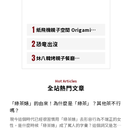
1
紙飛機親子空間 Origami
Kids Cafe
2
恐竜出沒
3
炑八韓烤親子餐廳
Meokbang BBQ Kidzone
Hot Articles
全站熱門文章
「綠茶婊」的由來！為什麼是「綠茶」？其他茶不行
嗎？
現今這個時代已經很習慣用「綠茶婊」去形容行為不端正的女
性，是什麼時候「綠茶婊」成了罵人的字彙？這個詞又是怎麼
來的呢？