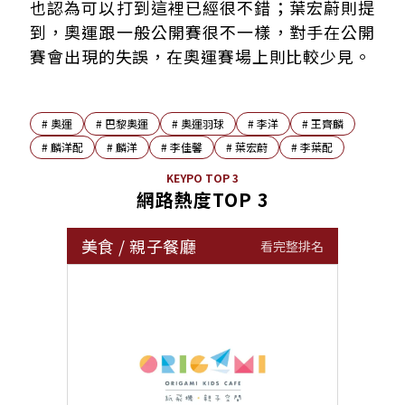
也認為可以打到這裡已經很不錯；葉宏蔚則提
到，奧運跟一般公開賽很不一樣，對手在公開
賽會出現的失誤，在奧運賽場上則比較少見。
#
奧運
#
巴黎奧運
#
奧運羽球
#
李洋
#
王齊麟
#
麟洋配
#
麟洋
#
李佳馨
#
葉宏蔚
#
李葉配
KEYPO TOP 3
網路熱度TOP 3
美食
/
親子餐廳
看完整排名