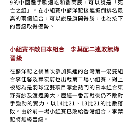
9的中國選手歐烜屹和劉雨辰，可以說是「死
亡之組」。在小組賽中麟洋配接連扳倒排名最
高的兩個組合，可以說是旗開得勝，也為接下
的晉級取得優勢。
小組賽不敵日本組合 李葉配二連敗無緣
晉級
在麟洋配之後首次參加奧運的台灣第一混雙組
合李佳馨及葉宏蔚也出戰第二場小組賽，對上
被認為是羽球混雙項目奪金熱門的日本組合東
野有紗及渡邊勇大，歷經一番苦戰後仍不敵對
手強勁的實力，以14比21、13比21的比數落
敗。由於前一場小組賽已敗給香港組合，李葉
配將無緣晉級。