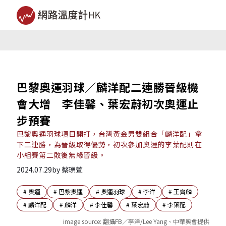
巴黎奧運羽球／麟洋配二連勝晉級機
會大增 李佳馨、葉宏蔚初次奧運止
步預賽
巴黎奧運羽球項目開打，台灣黃金男雙組合「麟洋配」拿
下二連勝，為晉級取得優勢，初次參加奧運的李葉配則在
小組賽第二敗後無緣晉級。
2024.07.29
by
蔡瓅萱
#
奧運
#
巴黎奧運
#
奧運羽球
#
李洋
#
王齊麟
#
麟洋配
#
麟洋
#
李佳馨
#
葉宏蔚
#
李葉配
image source:
翻攝FB／李洋/Lee Yang、中華奧會提供