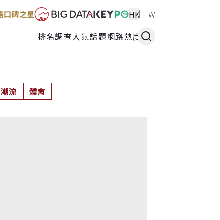
HK
TW
排名調查
人氣話題
網路熱度
潮流
體育