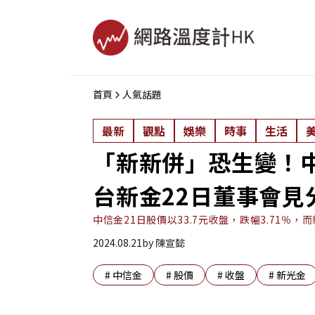
首頁
人氣話題
最新
觀點
娛樂
時事
生活
「新新併」恐生變！
台新金22日董事會見
中信金21日股價以33.7元收盤，跌幅3.71％，
2024.08.21
by
陳宣懿
#
中信金
#
股價
#
收盤
#
新光金