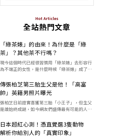
Hot Articles
全站熱門文章
「綠茶婊」的由來！為什麼是「綠
茶」？其他茶不行嗎？
現今這個時代已經很習慣用「綠茶婊」去形容行
為不端正的女性，是什麼時候「綠茶婊」成了罵
人的字彙？這個詞又是怎麼來的呢？
傳張柏芝第三胎生父是他！「高富
帥」英籍男照片曝光
張柏芝日前證實喜獲第三胎「小王子」，但生父
是誰始終成謎，如今網友們盛傳最有可能的人選
是他。
日本超紅心測！憑直覺選3隻動物
解析你給別人的「真實印象」