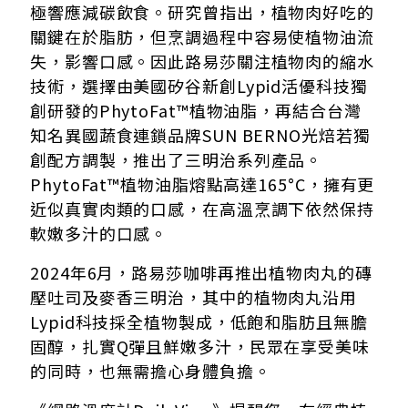
極響應減碳飲食。研究曾指出，植物肉好吃的
關鍵在於脂肪，但烹調過程中容易使植物油流
失，影響口感。因此路易莎關注植物肉的縮水
技術，選擇由美國矽谷新創Lypid活優科技獨
創研發的PhytoFat™植物油脂，再結合台灣
知名異國蔬食連鎖品牌SUN BERNO光焙若獨
創配方調製，推出了三明治系列產品。
PhytoFat™植物油脂熔點高達165°C，擁有更
近似真實肉類的口感，在高溫烹調下依然保持
軟嫩多汁的口感。
2024年6月，路易莎咖啡再推出植物肉丸的磚
壓吐司及麥香三明治，其中的植物肉丸沿用
Lypid科技採全植物製成，低飽和脂肪且無膽
固醇，扎實Q彈且鮮嫩多汁，民眾在享受美味
的同時，也無需擔心身體負擔。