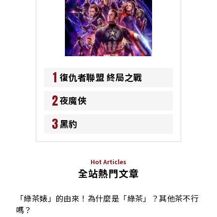
1
復仇者聯盟 終局之戰
2
夜魔俠
3
黑豹
Hot Articles
全站熱門文章
「綠茶婊」的由來！為什麼是「綠茶」？其他茶不行
嗎？