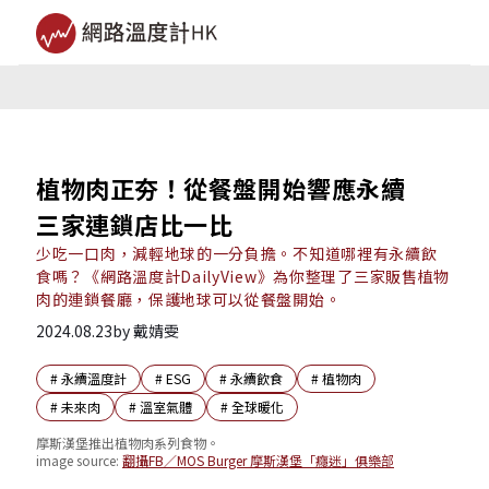
植物肉正夯！從餐盤開始響應永續
三家連鎖店比一比
少吃一口肉，減輕地球的一分負擔。不知道哪裡有永續飲
食嗎？《網路溫度計DailyView》為你整理了三家販售植物
肉的連鎖餐廳，保護地球可以從餐盤開始。
2024.08.23
by
戴婧雯
#
永續溫度計
#
ESG
#
永續飲食
#
植物肉
#
未來肉
#
溫室氣體
#
全球暖化
摩斯漢堡推出植物肉系列食物。
image source:
翻攝FB／MOS Burger 摩斯漢堡「癮迷」俱樂部