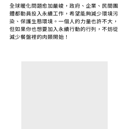
加入ESG行列！蔬食料理其實不難找
全球暖化問題愈加嚴峻，政府、企業、民間團
1、摩斯漢堡【植物肉漢堡系列】：
體都動員投入永續工作，希望能夠減少環境污
2、路易莎咖啡【經典植物肉排及肉丸系列】：
染、保護生態環境。一個人的力量也許不大，
3、八方雲集【新蔬食水餃、鍋貼】：
但如果你也想要加入永續行動的行列，不妨從
減少餐盤裡的肉類開始！