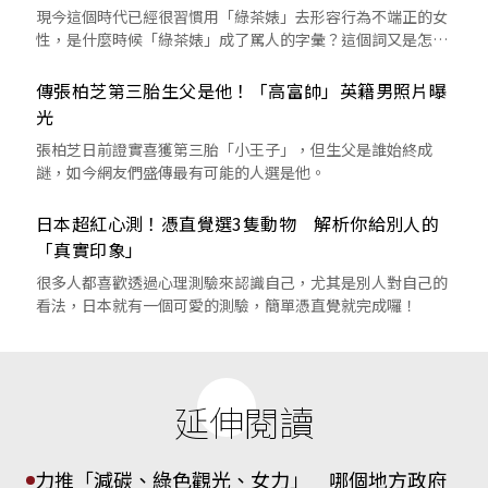
現今這個時代已經很習慣用「綠茶婊」去形容行為不端正的女
性，是什麼時候「綠茶婊」成了罵人的字彙？這個詞又是怎麼
來的呢？
傳張柏芝第三胎生父是他！「高富帥」英籍男照片曝
光
張柏芝日前證實喜獲第三胎「小王子」，但生父是誰始終成
謎，如今網友們盛傳最有可能的人選是他。
日本超紅心測！憑直覺選3隻動物 解析你給別人的
「真實印象」
很多人都喜歡透過心理測驗來認識自己，尤其是別人對自己的
看法，日本就有一個可愛的測驗，簡單憑直覺就完成囉！
延伸閱讀
力推「減碳、綠色觀光、女力」 哪個地方政府