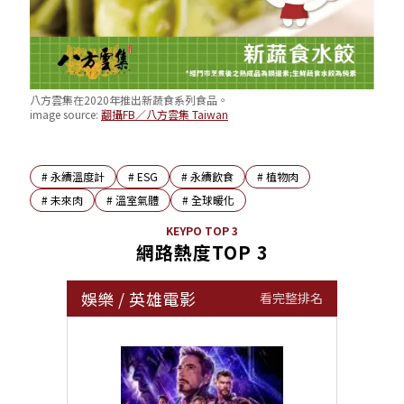
八方雲集在2020年推出新蔬食系列食品。
image source:
翻攝FB／八方雲集 Taiwan
#
永續溫度計
#
ESG
#
永續飲食
#
植物肉
#
未來肉
#
溫室氣體
#
全球暖化
KEYPO TOP 3
網路熱度TOP 3
娛樂
/
英雄電影
看完整排名