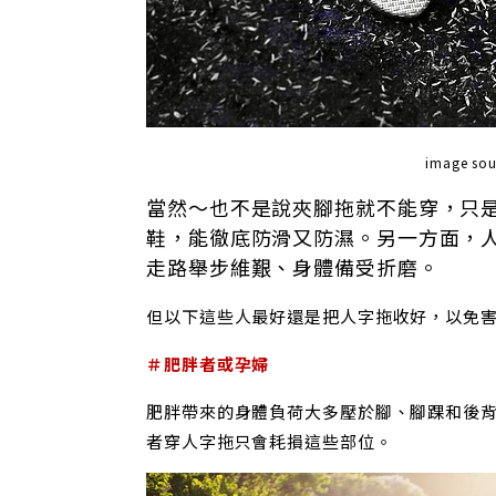
image so
當然～也不是說夾腳拖就不能穿，只
鞋，能徹底防滑又防濕。另一方面，
走路舉步維艱、身體備受折磨。
但以下這些人最好還是把人字拖收好，以免
＃肥胖者或孕婦
肥胖帶來的身體負荷大多壓於腳、腳踝和後
者穿人字拖只會耗損這些部位。