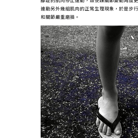
腳趾的肌肉停止運動，致使踝關節變動角度
連動另外幾組肌肉的正常生理現象，於是步
和關節嚴重磨損。