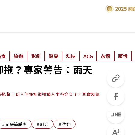
美食
旅遊
影劇
健康
科技
ACG
永續
兩性
腳拖？專家警告：雨天
夾腳拖上班。但你知道這種人字拖穿久了，其實超傷
#
足底筋膜炎
#
肌肉
#
孕婦