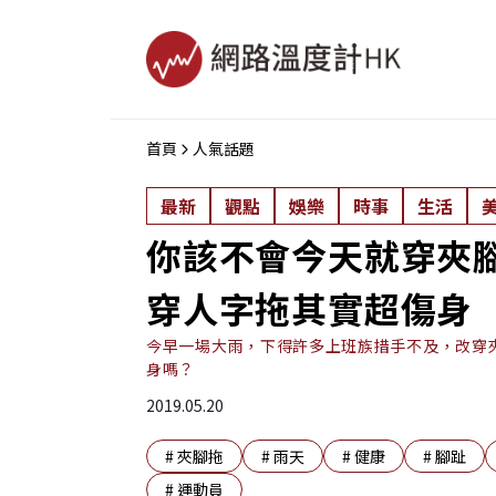
首頁
人氣話題
最新
觀點
娛樂
時事
生活
你該不會今天就穿夾
穿人字拖其實超傷身
今早一場大雨，下得許多上班族措手不及，改穿
身嗎？
2019.05.20
#
夾腳拖
#
雨天
#
健康
#
腳趾
#
運動員