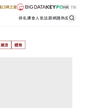
HK
TW
排名調查
人氣話題
網路熱度
潮流
體育