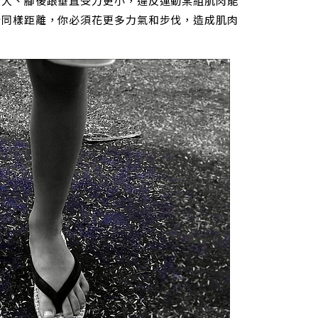
更大、腳後跟垂直受力更小，違反運動某組肌肉能
行同樣距離，你必須花更多力氣和步伐，造成肌肉