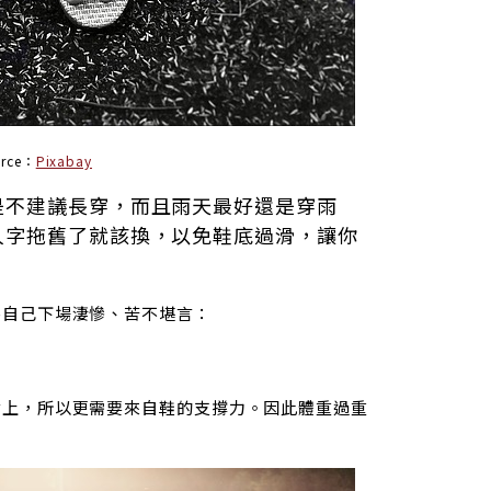
urce：
Pixabay
是不建議長穿，而且雨天最好還是穿雨
人字拖舊了就該換，以免鞋底過滑，讓你
害自己下場淒慘、苦不堪言：
背上，所以更需要來自鞋的支撐力。因此體重過重