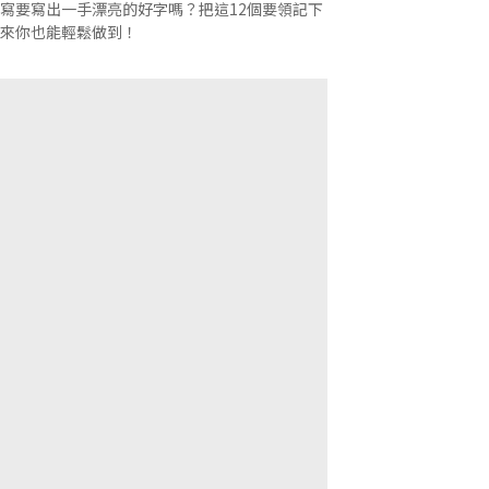
寫要寫出一手漂亮的好字嗎？把這12個要領記下
來你也能輕鬆做到！