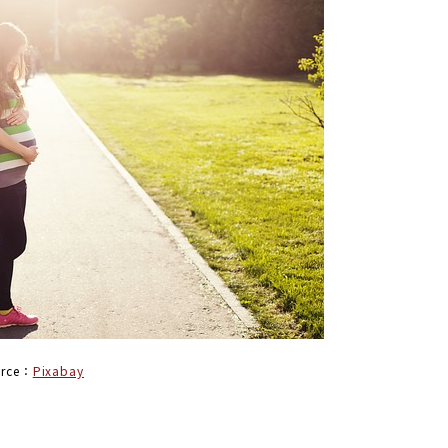
urce：
Pixabay