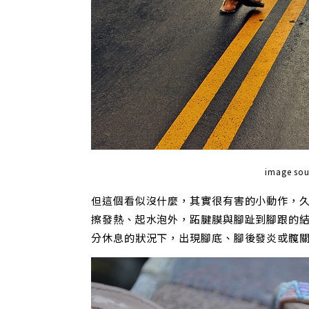
image so
但這個看似沒什麼，其實很有害的小動作，久
擦發熱、起水泡外，跖腱膜與腳趾到腳跟的
分休息的狀況下，出現腳底、腳後發炎或髖