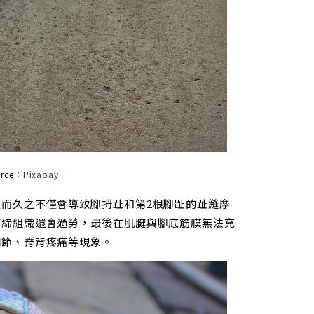
urce：
Pixabay
而久之不僅會導致腳拇趾和第2根腳趾的
趾縫
摩
結締組織還會過勞，最後在肌腱與腳底筋膜無法充
關節、脊背疼痛等現象。