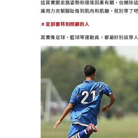
這其實跟走路姿勢和環境因素有關，但撇除
識用力夾緊腳趾傷到肌肉和肌腱，就別穿了
＃足部要特別照顧的人
其實像足球、籃球等運動員，都最好別該穿