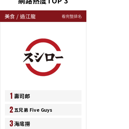
網路熱度TOP 3
美食
/
過江龍
看完整排名
1
壽司郎
2
五兄弟 Five Guys
3
海底撈