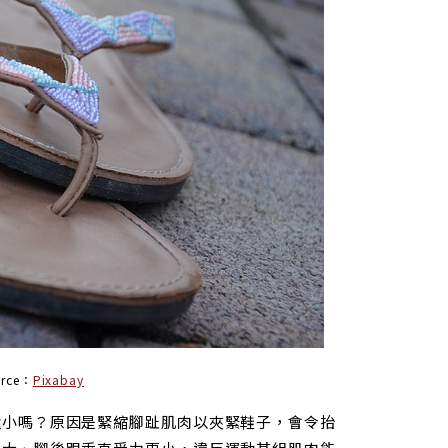
urce：
Pixabay
還小嗎？原因是緊縮腳趾肌肉以夾緊鞋子，會令抬