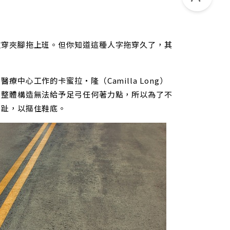
改穿夾腳拖上班。但你知道這種人字拖穿久了，其
中心工作的卡蜜拉‧隆（Camilla Long）
，整體構造無法給予足弓任何著力點，所以為了不
腳趾，以摳住鞋底。