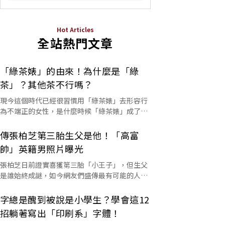
Hot Articles
全站熱門文章
「綠茶婊」的由來！為什麼是「綠
茶」？其他茶不行嗎？
現今這個時代已經很習慣用「綠茶婊」去形容行
為不端正的女性，是什麼時候「綠茶婊」成了罵
人的字彙？這個詞又是怎麼來的呢？
傳張柏芝第三胎生父是他！「高富
帥」英籍男照片曝光
張柏芝日前證實喜獲第三胎「小王子」，但生父
是誰始終成謎，如今網友們盛傳最有可能的人選
是他。
字總是醜到被說是小學生？學會這12
招躺著寫出「印刷系」字體！