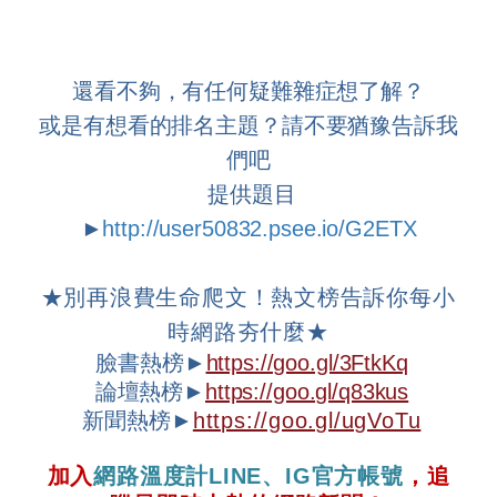
還看不夠，有任何疑難雜症想了解？
或是有想看的排名主題？請不要猶豫告訴我
們吧
提供題目
►
http://user50832.psee.io/G2ETX
★
別再浪費生命爬文！熱文榜告訴你每小
時網路夯什麼
★
臉書熱榜►
https://goo.gl/3FtkKq
論壇
熱榜►
https://goo.gl/q83kus
新聞熱榜►
https://goo.gl/ugVoTu
加入
網路溫度計
LINE
、
IG
官方帳號
，追