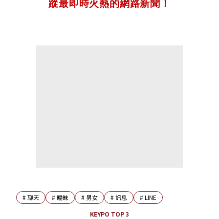
蹤最即時火熱的網路新聞！
#
聊天
#
曖昧
#
男女
#
訊息
#
LINE
KEYPO TOP 3