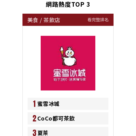
網路熱度TOP 3
美食
/
茶飲店
看完整排名
1
蜜雪冰城
2
CoCo都可茶飲
3
夏茶