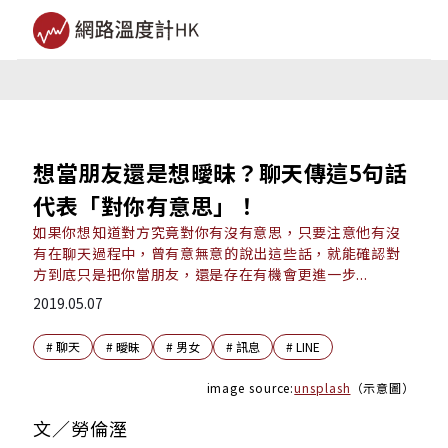
想當朋友還是想曖昧？聊天傳這5句話
代表「對你有意思」！
如果你想知道對方究竟對你有沒有意思，只要注意他有沒
有在聊天過程中，曾有意無意的說出這些話，就能確認對
方到底只是把你當朋友，還是存在有機會更進一步...
2019.05.07
#
聊天
#
曖昧
#
男女
#
訊息
#
LINE
image source:
unsplash
（示意圖）
文／勞倫溼