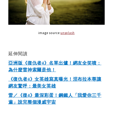
image source:
unsplash
延伸閱讀
亞洲版《復仇者4》名單出爐！網友全笑噴：
為什麼雷神索爾是他！
《復仇者4》女英雄寫真曝光！涅布拉本尊讓
網友驚呼：最美女英雄
雷／《復4》最深彩蛋！鋼鐵人「我愛你三千
遍」說完整個漫威宇宙