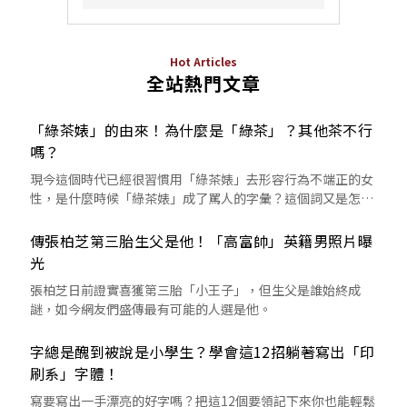
Hot Articles
全站熱門文章
「綠茶婊」的由來！為什麼是「綠茶」？其他茶不行
嗎？
現今這個時代已經很習慣用「綠茶婊」去形容行為不端正的女
性，是什麼時候「綠茶婊」成了罵人的字彙？這個詞又是怎麼
來的呢？
傳張柏芝第三胎生父是他！「高富帥」英籍男照片曝
光
張柏芝日前證實喜獲第三胎「小王子」，但生父是誰始終成
謎，如今網友們盛傳最有可能的人選是他。
字總是醜到被說是小學生？學會這12招躺著寫出「印
刷系」字體！
寫要寫出一手漂亮的好字嗎？把這12個要領記下來你也能輕鬆