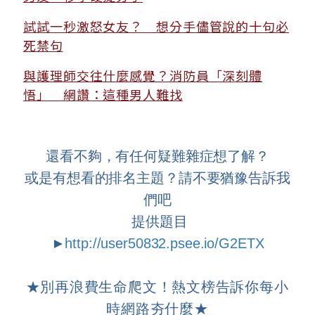
試試一秒激怒女友？ 想分手儘管說的十句必
死禁句
與護理師交往什麼感覺？消防員「深刻體
悟」 網讚：這種男人難找
還看不夠，有任何疑難雜症想了解？
或是有想看的排名主題？請不要猶豫告訴我
們吧
提供題目
►
http://user50832.psee.io/G2ETX
★
別再浪費生命爬文！熱文榜告訴你每小
時網路夯什麼
★