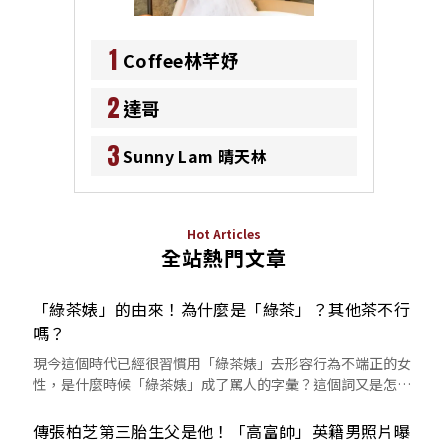
1
Coffee林芊妤
2
達哥
3
Sunny Lam 晴天林
Hot Articles
全站熱門文章
「綠茶婊」的由來！為什麼是「綠茶」？其他茶不行
嗎？
現今這個時代已經很習慣用「綠茶婊」去形容行為不端正的女
性，是什麼時候「綠茶婊」成了罵人的字彙？這個詞又是怎麼
來的呢？
傳張柏芝第三胎生父是他！「高富帥」英籍男照片曝