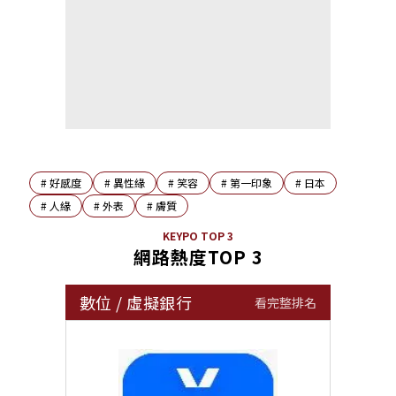
#
好感度
#
異性緣
#
笑容
#
第一印象
#
日本
#
人緣
#
外表
#
膚質
KEYPO TOP 3
網路熱度TOP 3
數位
/
虛擬銀行
看完整排名