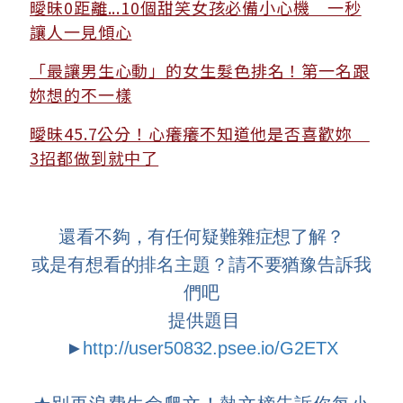
曖昧0距離...10個甜笑女孩必備小心機 一秒
讓人一見傾心
「最讓男生心動」的女生髮色排名！第一名跟
妳想的不一樣
曖昧45.7公分！心癢癢不知道他是否喜歡妳
3招都做到就中了
還看不夠，有任何疑難雜症想了解？
或是有想看的排名主題？請不要猶豫告訴我
們吧
提供題目
►
http://user50832.psee.io/G2ETX