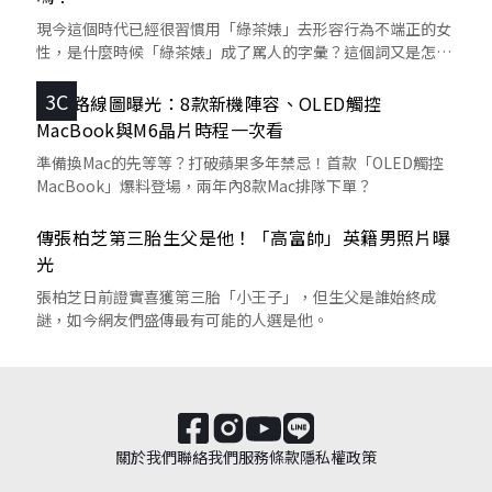
現今這個時代已經很習慣用「綠茶婊」去形容行為不端正的女
性，是什麼時候「綠茶婊」成了罵人的字彙？這個詞又是怎麼
來的呢？
3C
蘋果路線圖曝光：8款新機陣容、OLED觸控
MacBook與M6晶片時程一次看
準備換Mac的先等等？打破蘋果多年禁忌！首款「OLED觸控
MacBook」爆料登場，兩年內8款Mac排隊下單？
傳張柏芝第三胎生父是他！「高富帥」英籍男照片曝
光
張柏芝日前證實喜獲第三胎「小王子」，但生父是誰始終成
謎，如今網友們盛傳最有可能的人選是他。
關於我們
聯絡我們
服務條款
隱私權政策