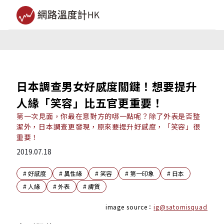
日本調查男女好感度關鍵！想要提升
人緣「笑容」比五官更重要！
第一次見面，你最在意對方的哪一點呢？除了外表是否整
潔外，日本調查更發現，原來要提升好感度，「笑容」很
重要！
2019.07.18
#
好感度
#
異性緣
#
笑容
#
第一印象
#
日本
#
人緣
#
外表
#
膚質
image source：
ig@satomisquad