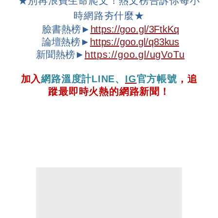
★
別再浪費生命爬文！熱文榜告訴你每小
時網路夯什麼
★
臉書熱榜►
https://goo.gl/3FtkKq
論壇
熱榜►
https://goo.gl/q83kus
新聞熱榜►
https://goo.gl/ugVoTu
加入
網路溫度計
LINE
、
IG
官方帳號
，追
蹤最即時火熱的網路新聞！