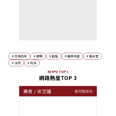
#
珍珠奶茶
#
發明
#
創始
#
翰林茶館
#
春水堂
#
法院
#
判決
KEYPO TOP 3
網路熱度TOP 3
美食
/
米芝蓮
看完整排名