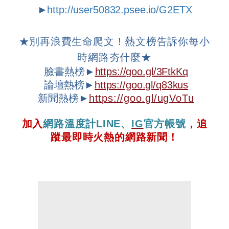
►
http://user50832.psee.io/G2ETX
★
別再浪費生命爬文！熱文榜告訴你每小
時網路夯什麼
★
臉書熱榜►
https://goo.gl/3FtkKq
論壇
熱榜►
https://goo.gl/q83kus
新聞熱榜►
https://goo.gl/ugVoTu
加入
網路溫度計
LINE
、
IG
官方帳號
，追
蹤最即時火熱的網路新聞！