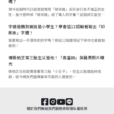
嗎？
現今這個時代已經很習慣用「綠茶婊」去形容行為不端正的女
性，是什麼時候「綠茶婊」成了罵人的字彙？這個詞又是怎麼
來的呢？
字總是醜到被說是小學生？學會這12招躺著寫出「印
刷系」字體！
寫要寫出一手漂亮的好字嗎？把這12個要領記下來你也能輕鬆
做到！
傳張柏芝第三胎生父是他！「高富帥」英籍男照片曝
光
張柏芝日前證實喜獲第三胎「小王子」，但生父是誰始終成
謎，如今網友們盛傳最有可能的人選是他。
關於我們
聯絡我們
服務條款
隱私權政策