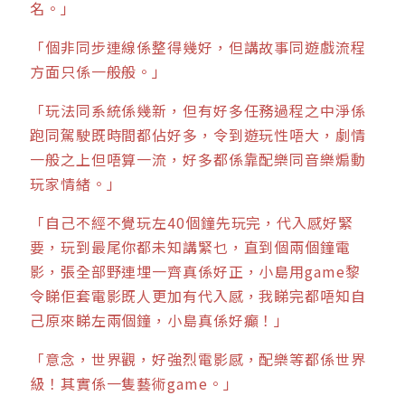
名。」
「個非同步連線係整得幾好，但講故事同遊戲流程
方面只係一般般。」
「玩法同系統係幾新，但有好多任務過程之中淨係
跑同駕駛既時間都佔好多，令到遊玩性唔大，劇情
一般之上但唔算一流，好多都係靠配樂同音樂煽動
玩家情緒。」
「自己不經不覺玩左40個鐘先玩完，代入感好緊
要，玩到最尾你都未知講緊乜，直到個兩個鐘電
影，張全部野連埋一齊真係好正，小島用game黎
令睇佢套電影既人更加有代入感，我睇完都唔知自
己原來睇左兩個鐘，小島真係好癲！」
「意念，世界觀，好強烈電影感，配樂等都係世界
級！其實係一隻藝術game。」