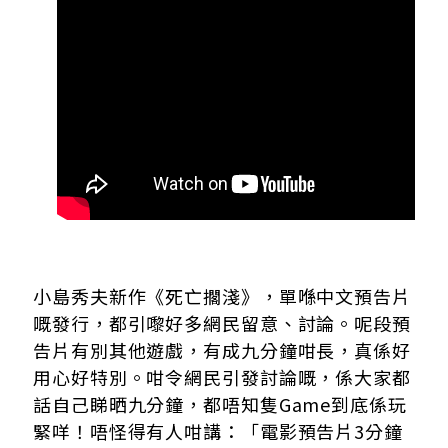
小島秀夫新作《死亡擱淺》，單喺中文預告片
嘅發行，都引嚟好多網民留意、討論。呢段預
告片有別其他遊戲，有成九分鐘咁長，真係好
用心好特別。咁令網民引發討論嘅，係大家都
話自己睇晒九分鐘，都唔知隻Game到底係玩
緊咩！唔怪得有人咁講：「電影預告片3分鐘