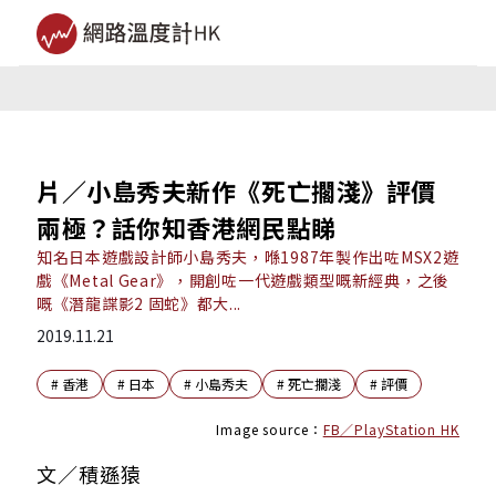
片／小島秀夫新作《死亡擱淺》評價
兩極？話你知香港網民點睇
知名日本遊戲設計師小島秀夫，喺1987年製作出咗MSX2遊
戲《Metal Gear》，開創咗一代遊戲類型嘅新經典，之後
嘅《潛龍諜影2 固蛇》都大...
2019.11.21
#
香港
#
日本
#
小島秀夫
#
死亡擱淺
#
評價
Image source：
FB／PlayStation HK
文／積遜猿