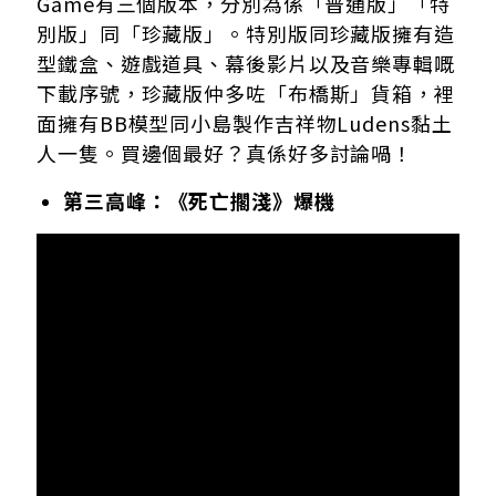
Game有三個版本，分別為係「普通版」「特
別版」同「珍藏版」。特別版同珍藏版擁有造
型鐵盒、遊戲道具、幕後影片以及音樂專輯嘅
下載序號，珍藏版仲多咗「布橋斯」貨箱，裡
面擁有BB模型同小島製作吉祥物Ludens黏土
人一隻。買邊個最好？真係好多討論喎！
第三高峰：《死亡擱淺》爆機