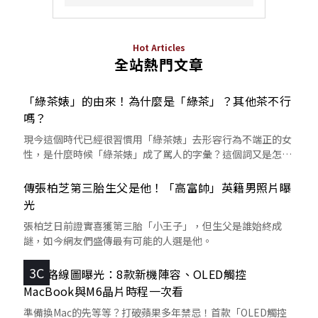
Hot Articles
全站熱門文章
「綠茶婊」的由來！為什麼是「綠茶」？其他茶不行
嗎？
現今這個時代已經很習慣用「綠茶婊」去形容行為不端正的女
性，是什麼時候「綠茶婊」成了罵人的字彙？這個詞又是怎麼
來的呢？
傳張柏芝第三胎生父是他！「高富帥」英籍男照片曝
光
張柏芝日前證實喜獲第三胎「小王子」，但生父是誰始終成
謎，如今網友們盛傳最有可能的人選是他。
3C
蘋果路線圖曝光：8款新機陣容、OLED觸控
MacBook與M6晶片時程一次看
準備換Mac的先等等？打破蘋果多年禁忌！首款「OLED觸控