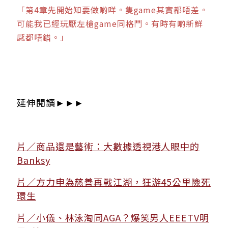
「第4章先開始知要做啲咩。隻game其實都唔差。
可能我已經玩厭左槍game同格鬥。有時有啲新鮮
感都唔錯。」
延伸閱讀►►►
片／商品還是藝術：大數據透視港人眼中的
Banksy
片／方力申為慈善再戰江湖，狂游45公里險死
環生
片／小儀、林泳淘同AGA？爆笑男人EEETV明