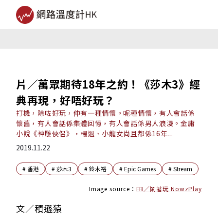
片／萬眾期待18年之約！《莎木3》經
典再現，好唔好玩？
打機，除咗好玩，仲有一種情懷。呢種情懷，有人會話係
懷舊，有人會話係集體回憶，有人會話係男人浪漫。金庸
小說《神雕俠侶》，楊過、小龍女尚且都係16年...
2019.11.22
#
香港
#
莎木3
#
鈴木裕
#
Epic Games
#
Stream
Image source：
FB／鬧著玩 NowzPlay
文／積遜猿