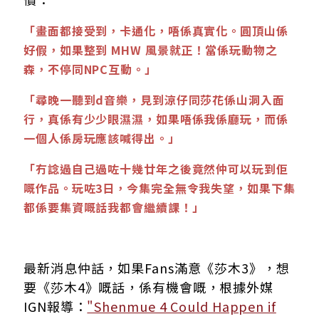
「畫面都接受到，卡通化，唔係真實化。圓頂山係
好假，如果整到 MHW 風景就正！當係玩動物之
森，不停同NPC互動。」
「尋晚一聽到d音樂，見到涼仔同莎花係山洞入面
行，真係有少少眼濕濕，如果唔係我係廳玩，而係
一個人係房玩應該喊得出。」
「冇諗過自己過咗十幾廿年之後竟然仲可以玩到佢
嘅作品。玩咗3日，今集完全無令我失望，如果下集
都係要集資嘅話我都會繼續課！」
最新消息仲話，如果Fans滿意《莎木3》，想
要《莎木4》嘅話，係有機會嘅，根據外媒
IGN報導：
"Shenmue 4 Could Happen if