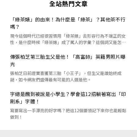
全站熱門文章
「綠茶婊」的由來！為什麼是「綠茶」？其他茶不行
嗎？
現今這個時代已經很習慣用「綠茶婊」去形容行為不端正的女
性，是什麼時候「綠茶婊」成了罵人的字彙？這個詞又是怎麼
來的呢？
傳張柏芝第三胎生父是他！「高富帥」英籍男照片曝
光
張柏芝日前證實喜獲第三胎「小王子」，但生父是誰始終成
謎，如今網友們盛傳最有可能的人選是他。
字總是醜到被說是小學生？學會這12招躺著寫出「印
刷系」字體！
寫要寫出一手漂亮的好字嗎？把這12個要領記下來你也能輕鬆
做到！