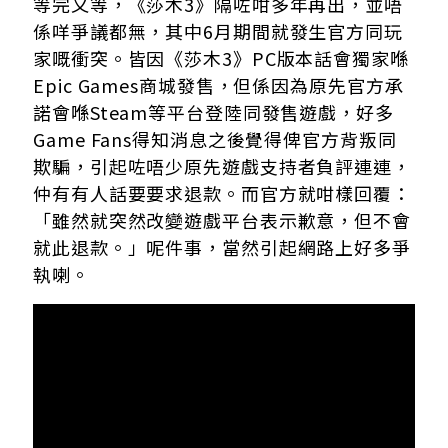
等完又等，《莎木3》隔咗咁多年再出，並唔
係咩爭議都無，其中6月期間就發生官方同玩
家嘅衝突。皆因《莎木3》PC版本話會獨家喺
Epic Games商城發售，但係因為原先官方承
諾會喺Steam等平台登陸同發售遊戲，好多
Game Fans得知消息之後覺得俾官方背叛同
欺騙，引起咗唔少原先遊戲支持者負評連連，
仲有有人話要要求退款。而官方就咁樣回覆：
「雖然就突然改變遊戲平台表示歉意，但不會
就此退款。」呢件事，當然引起網路上好多爭
執喇。