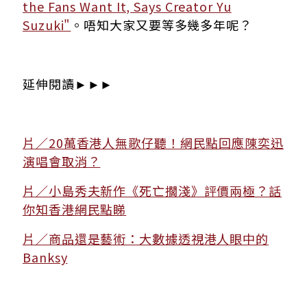
the Fans Want It, Says Creator Yu
Suzuki"
。唔知大家又要等多幾多年呢？
延伸閱讀►►►
片／20萬香港人無歌仔聽！網民點回應陳奕迅
演唱會取消？
片／小島秀夫新作《死亡擱淺》評價兩極？話
你知香港網民點睇
片／商品還是藝術：大數據透視港人眼中的
Banksy