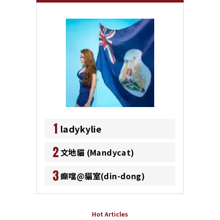
1
ladykylie
2
文地貓 (Mandycat)
3
癲噹@貓室(din-dong)
Hot Articles