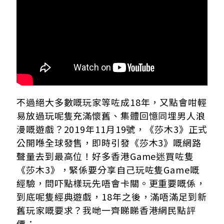
不過絕大多數嘅玩家等咗成18年，又點會咁輕
易放過玩呢隻充滿懷舊、集體回憶同埋男人浪
漫嘅遊戲？2019年11月19號，《莎木3》正式
公開喺全球發售，即時引發《莎木3》嘅網路
聲量去到最高位！好多香港Game迷買咗隻
《莎木3》，緊係要分享自己玩咗隻Game嘅
經驗，問吓點樣玩先唔會卡關。更重要嘅係，
到底呢隻經典遊戲，18年之後，滿唔滿足到新
舊玩家嘅要求？我哋一齊睇睇香港網民點評
價：