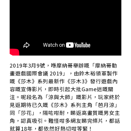
2019年3月9號，喺摩納哥舉辦嘅「摩納哥動
畫遊戲國際會議 2019」，由鈴木裕領軍製作
嘅《莎木》系列最新作《莎木3》發行遊戲內
容嘅宣傳影片，即時引起大批Game迷嘅關
注。呢段名為「涼與大師」嘅影片，玩家終於
見返期待已久嘅《莎木》系列主角「芭月涼」
同「莎花」，隔咗咁耐，睇返高畫質嘅男女主
角，認真吸引。難怪咁多網友睇完條片，都話
就算18年，都依然好熱切咁等緊！