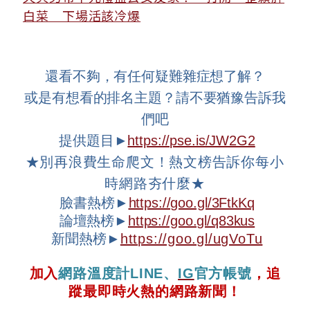
白菜 下場活該冷爆
還看不夠，有任何疑難雜症想了解？
或是有想看的排名主題？請不要猶豫告訴我
們吧
提供題目►
https://pse.is/JW2G2
★
別再浪費生命爬文！熱文榜告訴你每小
時網路夯什麼
★
臉書熱榜►
https://goo.gl/3FtkKq
論壇
熱榜►
https://goo.gl/q83kus
新聞熱榜►
https://goo.gl/ugVoTu
加入
網路溫度計
LINE
、
IG
官方帳號
，追
蹤最即時火熱的網路新聞！