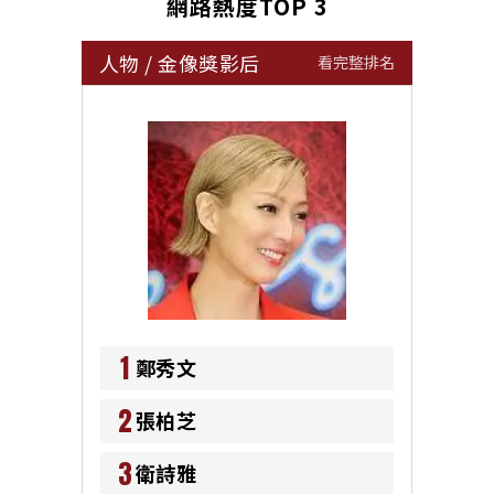
網路熱度TOP 3
人物
/
金像獎影后
看完整排名
1
鄭秀文
2
張柏芝
3
衛詩雅