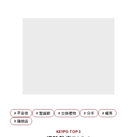
#
平安夜
#
聖誕節
#
交換禮物
#
分手
#
暖男
#
雞排店
KEYPO TOP 3