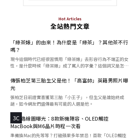
Hot Articles
全站熱門文章
「綠茶婊」的由來！為什麼是「綠茶」？其他茶不行
嗎？
現今這個時代已經很習慣用「綠茶婊」去形容行為不端正的女
性，是什麼時候「綠茶婊」成了罵人的字彙？這個詞又是怎麼
來的呢？
傳張柏芝第三胎生父是他！「高富帥」英籍男照片曝
光
張柏芝日前證實喜獲第三胎「小王子」，但生父是誰始終成
謎，如今網友們盛傳最有可能的人選是他。
3C
蘋果路線圖曝光：8款新機陣容、OLED觸控
MacBook與M6晶片時程一次看
準備換Mac的先等等？打破蘋果多年禁忌！首款「OLED觸控