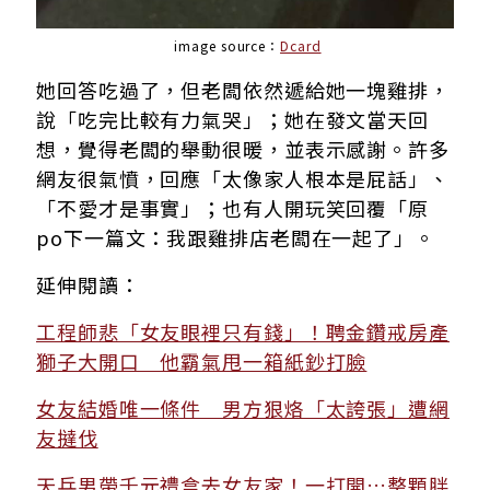
image source：
Dcard
她回答吃過了，但老闆依然遞給她一塊雞排，
說「吃完比較有力氣哭」；她在發文當天回
想，覺得老闆的舉動很暖，並表示感謝。許多
網友很氣憤，回應「太像家人根本是屁話」、
「不愛才是事實」；也有人開玩笑回覆「原
po下一篇文：我跟雞排店老闆在一起了」。
延伸閱讀：
工程師悲「女友眼裡只有錢」！聘金鑽戒房產
獅子大開口 他霸氣甩一箱紙鈔打臉
女友結婚唯一條件 男方狠烙「太誇張」遭網
友撻伐
天兵男帶千元禮盒去女友家！一打開…整顆胖