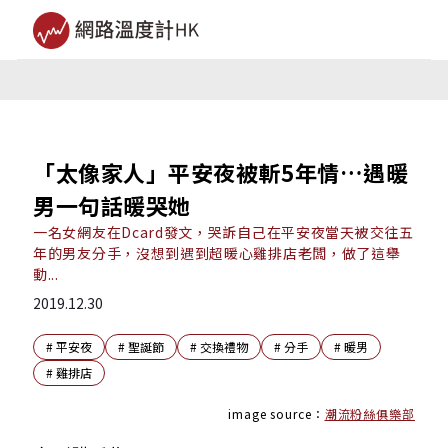
「太像家人」平安夜被斬5年情…遇暖
男一句話暖哭她
一名女網友在Dcard發文，哭訴自己在平安夜當天被交往五
年的男友分手，沒想到遇到超暖心雞排店老闆，做了這舉
動...
2019.12.30
#
平安夜
#
聖誕節
#
交換禮物
#
分手
#
暖男
#
雞排店
image source：
潮流粉絲俱樂部