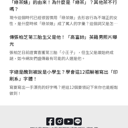
「綠茶婊」的由來！為什麼是「綠茶」？其他茶不行
嗎？
現今這個時代已經很習慣用「綠茶婊」去形容行為不端正的女
性，是什麼時候「綠茶婊」成了罵人的字彙？這個詞又是怎麼
來的呢？
傳張柏芝第三胎生父是他！「高富帥」英籍男照片曝
光
張柏芝日前證實喜獲第三胎「小王子」，但生父是誰始終成
謎，如今網友們盛傳最有可能的人選是他。
字總是醜到被說是小學生？學會這12招躺著寫出「印
刷系」字體！
寫要寫出一手漂亮的好字嗎？把這12個要領記下來你也能輕鬆
做到！