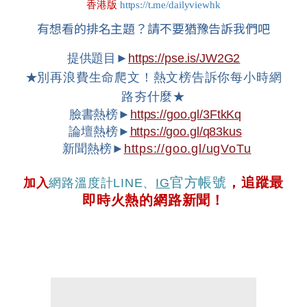
香港版
https://t.me/dailyviewhk
有想看的排名主題？請不要猶豫告訴我們吧
提供題目►
https://pse.is/JW2G2
★
別再浪費生命爬文！熱文榜告訴你每小時網
路夯什麼★
臉書熱榜►
https://goo.gl/3FtkKq
論壇熱榜►
https://goo.gl/q83kus
新聞熱榜►
https://goo.gl/ugVoTu
官方帳號
，追蹤最
加入
網路溫度計
LINE
、
IG
即時火熱的網路新聞！