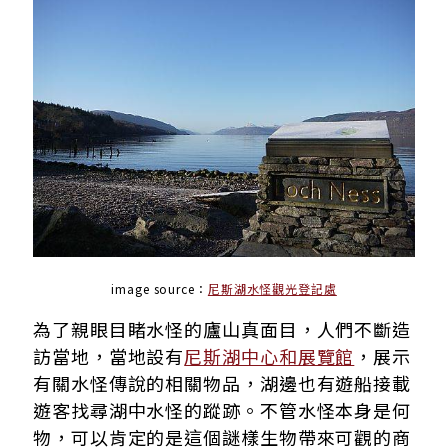
image source：
尼斯湖水怪觀光登記處
為了親眼目睹水怪的廬山真面目，
人們不斷造
訪當地，
當地設有
尼斯湖中心和展覽館
，展示
有關水怪傳說的相關物品，湖邊也
有遊船接載
遊客找尋
湖中
水怪的蹤跡。不管水怪本身是何
物，
可以肯定的是這個謎樣生物帶來可觀的商