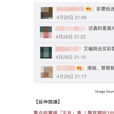
Image So
【延伸閱讀】
集合啦豬揚「災友」會 ！酸民眼拙3