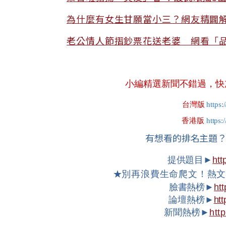
為什麼有女生甘願當小三？網友精闢
老公情人節摺鈔票花送老婆 網看「
小編精選新聞不錯過，快加入
台灣版
https:
香港版
https:
有想看的排名主題
提供題目►
htt
★
別再浪費生命爬文！熱
臉書熱榜►
htt
論壇熱榜►
htt
新聞熱榜►
htt