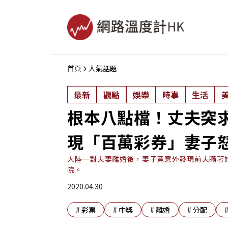
首頁
人氣話題
最新
觀點
娛樂
時事
生活
根本八點檔！丈夫突
現「百萬彩券」妻子
大陸一對夫妻離婚後，妻子竟意外發現前夫瞞著她
院。
2020.04.30
#
彩票
#
中獎
#
離婚
#
分配