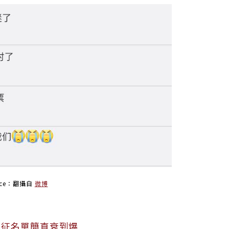
urce：翻攝自
微博
出征名單簡直衰到爆