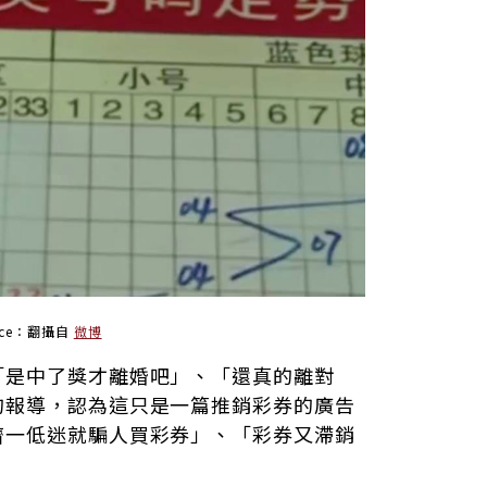
urce：翻攝自
微博
「是中了獎才離婚吧」、「還真的離對
的報導，認為這只是一篇推銷彩券的廣告
濟一低迷就騙人買彩券」、「彩券又滯銷