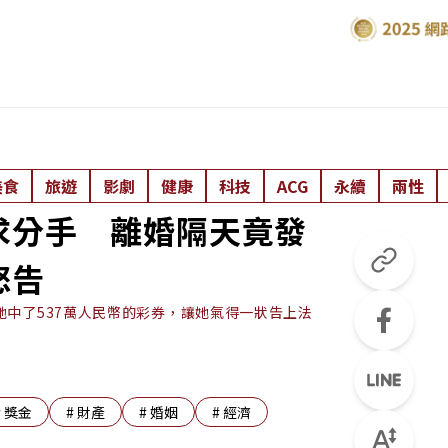
美食
旅遊
影劇
健康
科技
ACG
永續
兩性
求分手 離婚隔天竟發
怒告
中了537萬人民幣的彩券，讓她氣得一狀告上法
#
獎金
#
財產
#
婚姻
#
經濟