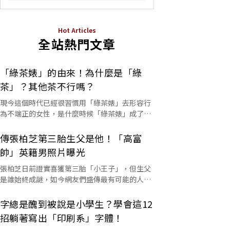
Hot Articles
全站熱門文章
「綠茶婊」的由來！為什麼是「綠
茶」？其他茶不行嗎？
現今這個時代已經很習慣用「綠茶婊」去形容行
為不端正的女性，是什麼時候「綠茶婊」成了罵
人的字彙？這個詞又是怎麼來的呢？
傳張柏芝第三胎生父是他！「高富
帥」英籍男照片曝光
張柏芝日前證實喜獲第三胎「小王子」，但生父
是誰始終成謎，如今網友們盛傳最有可能的人選
是他。
字總是醜到被說是小學生？學會這12
招躺著寫出「印刷系」字體！