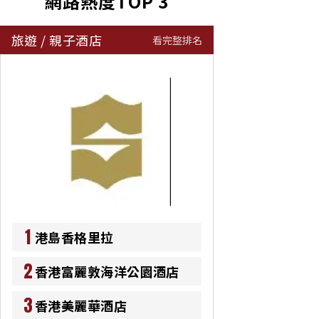
網路熱度TOP 3
旅遊
/
親子酒店
看完整排名
1
港島香格里拉
2
香港富麗敦海洋公園酒店
3
香港美麗華酒店