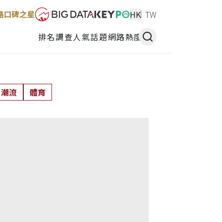
HK
TW
排名調查
人氣話題
網路熱度
潮流
體育