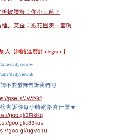
解析被讚爆：你小三系？
品種」笑歪：跟花圈湊一套嗎
【網路溫度計telegram】
//t.me/dailyviewtw
//t.me/dailyviewhk
？請不要猶豫告訴我們吧
ps://pse.is/JW2G2
文榜告訴你每小時網路夯什麼★
ps://goo.gl/3FtkKq
ps://goo.gl/q83kus
ps://goo.gl/ugVoTu