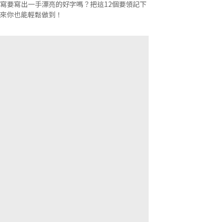
寫要寫出一手漂亮的好字嗎？把這12個要領記下
來你也能輕鬆做到！