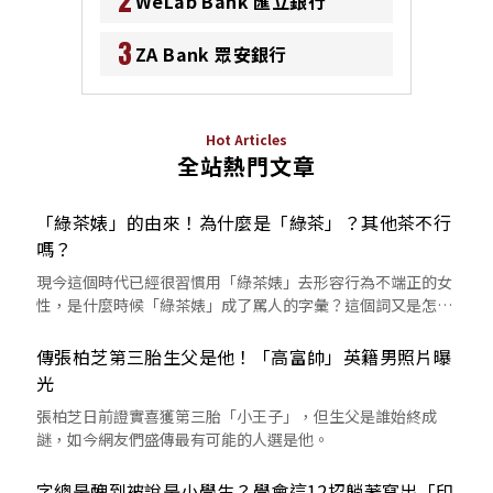
2
WeLab Bank 匯立銀行
3
ZA Bank 眾安銀行
Hot Articles
全站熱門文章
「綠茶婊」的由來！為什麼是「綠茶」？其他茶不行
嗎？
現今這個時代已經很習慣用「綠茶婊」去形容行為不端正的女
性，是什麼時候「綠茶婊」成了罵人的字彙？這個詞又是怎麼
來的呢？
傳張柏芝第三胎生父是他！「高富帥」英籍男照片曝
光
張柏芝日前證實喜獲第三胎「小王子」，但生父是誰始終成
謎，如今網友們盛傳最有可能的人選是他。
字總是醜到被說是小學生？學會這12招躺著寫出「印