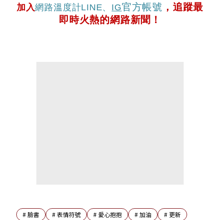
官方帳號
，追蹤最
加入
網路溫度計
LINE
、
IG
即時火熱的網路新聞！
#
臉書
#
表情符號
#
愛心抱抱
#
加油
#
更新