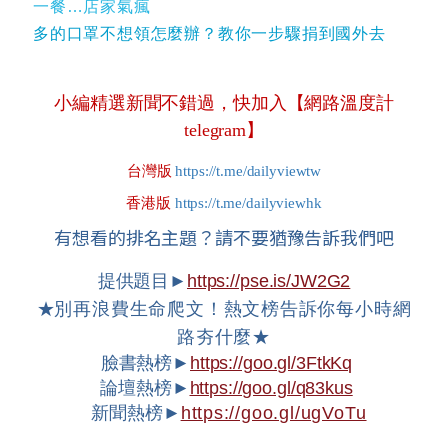
一餐…店家氣瘋
多的口罩不想領怎麼辦？教你一步驟捐到國外去
小編精選新聞不錯過，快加入【網路溫度計
telegram】
台灣版
https://t.me/dailyviewtw
香港版
https://t.me/dailyviewhk
有想看的排名主題？請不要猶豫告訴我們吧
提供題目►
https://pse.is/JW2G2
★
別再浪費生命爬文！熱文榜告訴你每小時網
路夯什麼★
臉書熱榜►
https://goo.gl/3FtkKq
論壇熱榜►
https://goo.gl/q83kus
新聞熱榜►
https://goo.gl/ugVoTu