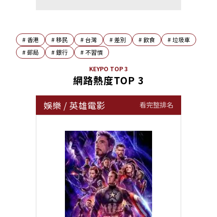
#
香港
#
移民
#
台灣
#
差別
#
飲食
#
垃圾車
#
郵局
#
銀行
#
不習慣
KEYPO TOP 3
網路熱度TOP 3
娛樂
/
英雄電影
看完整排名