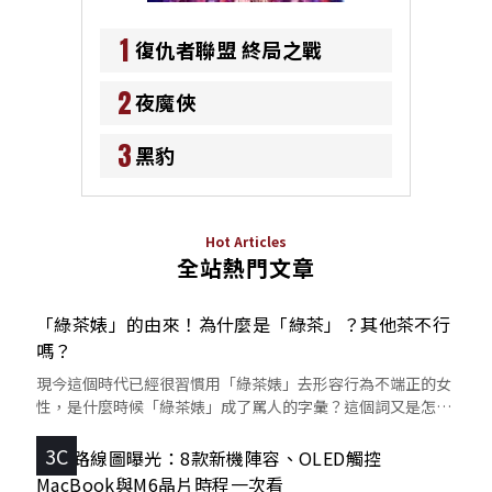
1
復仇者聯盟 終局之戰
2
夜魔俠
3
黑豹
Hot Articles
全站熱門文章
「綠茶婊」的由來！為什麼是「綠茶」？其他茶不行
嗎？
現今這個時代已經很習慣用「綠茶婊」去形容行為不端正的女
性，是什麼時候「綠茶婊」成了罵人的字彙？這個詞又是怎麼
來的呢？
3C
蘋果路線圖曝光：8款新機陣容、OLED觸控
MacBook與M6晶片時程一次看