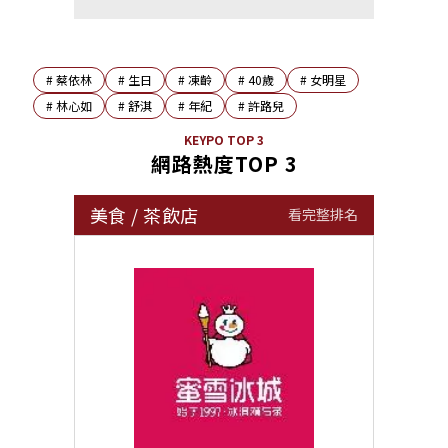
#
蔡依林
#
生日
#
凍齡
#
40歲
#
女明星
#
林心如
#
舒淇
#
年紀
#
許路兒
KEYPO TOP 3
網路熱度TOP 3
美食
/
茶飲店
看完整排名