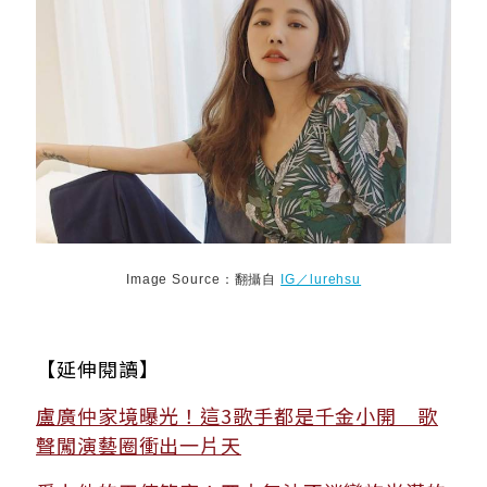
Image Source：翻攝自
IG／lurehsu
【延伸閱讀】
盧廣仲家境曝光！這3歌手都是千金小開 歌
聲闖演藝圈衝出一片天