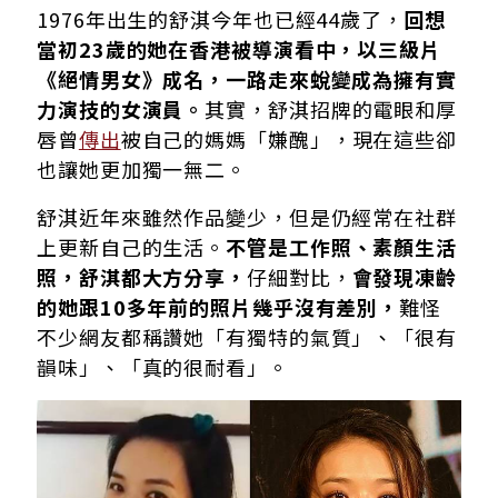
1976年出生的舒淇今年也已經44歲了，
回想
當初23歲的她在香港被導演看中，以三級片
《絕情男女》成名，一路走來蛻變成為擁有實
力演技的女演員。
其實，舒淇招牌的電眼和厚
唇曾
傳出
被自己的媽媽「嫌醜」，現在這些卻
也讓她更加獨一無二。
舒淇近年來雖然作品變少，但是仍經常在社群
上更新自己的生活。
不管是工作照、素顏生活
照，舒淇都大方分享，
仔細對比，
會發現凍齡
的她跟10多年前的照片幾乎沒有差別，
難怪
不少網友都稱讚她「有獨特的氣質」、「很有
韻味」、「真的很耐看」。