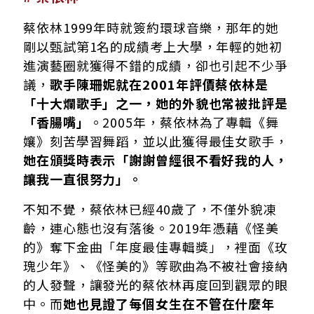
蔡依林1999年時就簽約環球音樂，那年的她
剛以甄試第1名的成績考上大學，年輕的她初
進演藝圈就獲得不錯的成績，卻也引起不少爭
議，
歌手陳珊妮就在2001年評價蔡依林是
「十大爛歌手」之一，她的外貌也常被批評是
「香腸嘴」
。2005年，蔡依林為了專輯《舞
孃》刻苦學習舞蹈，並以此獲得最佳女歌手，
她在頒獎時表示「謝謝曾經很不看好我的人，
讓我一直很努力」。
不知不覺，蔡依林已經40歲了，不僅外貌凍
齡，連心態也沒有落後。2019年憑藉《怪美
的》奪下金曲「年度最佳專輯獎」，裡面《玫
瑰少年》、《怪美的》等歌曲為不被社會接納
的人發聲，讓發光的蔡依林再度回到觀眾的眼
中。而
她也見證了每個女生在不管在什麼年