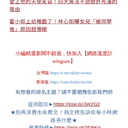
愛上他的天使笑容！四大無法不迷戀許光漢的
理由
霍小如上幼稚園了！林心如曝女兒「被同學
推」原因超傻眼
小編精選新聞不錯過，快加入【網路溫度計
telegram】
台灣版
https://t.me/dailyviewtw
香港版
https://t.me/dailyviewhk
有想看的排名主題？請不要猶豫告訴我們吧
提供題目►
https://pse.is/JW2G2
★
別再浪費生命爬文！熱文榜告訴你每小時網
路夯什麼★
臉書熱榜►
https://goo.gl/3FtkKq