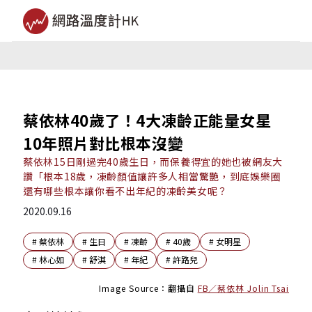
蔡依林40歲了！4大凍齡正能量女星
10年照片對比根本沒變
蔡依林15日剛過完40歲生日，而保養得宜的她也被網友大
讚「根本18歲，凍齡顏值讓許多人相當驚艷，到底娛樂圈
還有哪些根本讓你看不出年紀的凍齡美女呢？
2020.09.16
#
蔡依林
#
生日
#
凍齡
#
40歲
#
女明星
#
林心如
#
舒淇
#
年紀
#
許路兒
Image Source：翻攝自
FB／蔡依林 Jolin Tsai