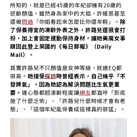
所知的，就是已經45歲的年紀卻擁有20歲的
逆齡顏值。雖然身為家中的大姐，許維恩甚至
還被
問過
「你姐看起來怎麼比你還年輕」。
除
了保養得宜的凍齡外表之外，許路兒還很會打
扮，加上會固定運動保持身材，讓她美魔女事
蹟因此登上英國的《每日郵報》（Daily
Mail）。
其實許路兒不只顏值是女神等級，就連EQ都
很高。
她接受
採訪
時曾經表示，自己幾乎「不
發脾氣」，因為她認為解決問題比生氣更重
要。
連心態都超凍齡程度讓
網友
都直呼「到底
施了什麼乏術」、「許路兒什麼時候才會有老
態」、「這個年紀能保養成這樣真的很猛」。