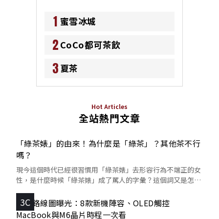
1
蜜雪冰城
2
CoCo都可茶飲
3
夏茶
Hot Articles
全站熱門文章
「綠茶婊」的由來！為什麼是「綠茶」？其他茶不行
嗎？
現今這個時代已經很習慣用「綠茶婊」去形容行為不端正的女
性，是什麼時候「綠茶婊」成了罵人的字彙？這個詞又是怎麼
來的呢？
3C
蘋果路線圖曝光：8款新機陣容、OLED觸控
MacBook與M6晶片時程一次看