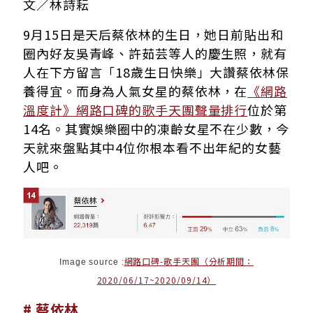
文／林詩耘
9月15日是天后蔡依林的生日，她日前貼出和
圈內好友吳青峰、許茹芸等人的慶生照，就有
人在下方留言「18歲生日快樂」大讚蔡依林保
養得宜。而身為人氣女星的蔡依林，在
《網路
溫度計》網路口碑的歌手天團聲量排行
位於第
14名。其實娛樂圈中的凍齡女星不在少數，今
天就來盤點其中4位你根本看不出年紀的女藝
人吧。
網路口碑-歌手天團（分析期間：
Image source :
2020/06/17~2020/09/14）
# 蔡依林