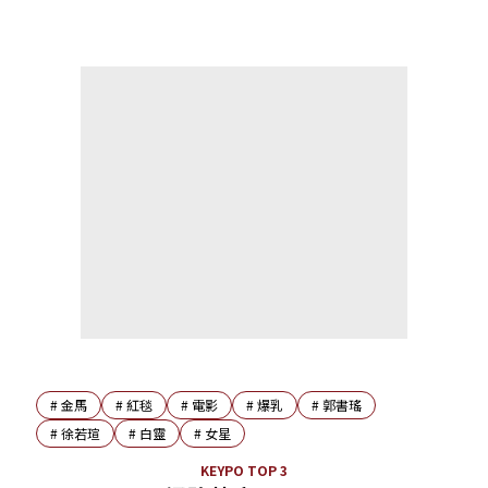
#
金馬
#
紅毯
#
電影
#
爆乳
#
郭書瑤
#
徐若瑄
#
白靈
#
女星
KEYPO TOP 3