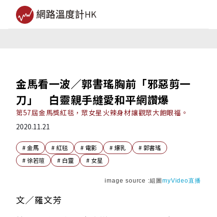
金馬看一波／郭書瑤胸前「邪惡剪一
刀」 白靈親手縫愛和平網讚爆
第57屆金馬獎紅毯，眾女星火辣身材讓觀眾大飽眼福。
2020.11.21
#
金馬
#
紅毯
#
電影
#
爆乳
#
郭書瑤
#
徐若瑄
#
白靈
#
女星
image source :組圖
myVideo直播
文／羅文芳