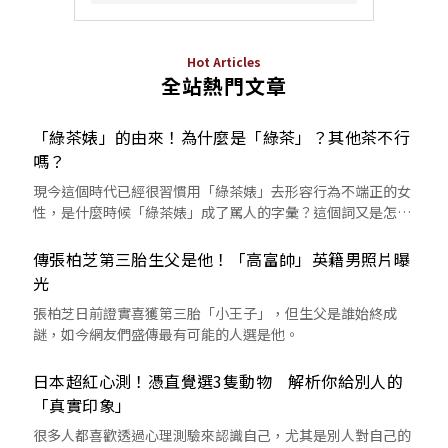
Hot Articles
全站熱門文章
「綠茶婊」的由來！為什麼是「綠茶」？其他茶不行
嗎？
現今這個時代已經很習慣用「綠茶婊」去形容行為不端正的女
性，是什麼時候「綠茶婊」成了罵人的字彙？這個詞又是怎麼
來的呢？
傳張柏芝第三胎生父是他！「高富帥」英籍男照片曝
光
張柏芝日前證實喜獲第三胎「小王子」，但生父是誰始終成
謎，如今網友們盛傳最有可能的人選是他。
日本超紅心測！憑直覺選3隻動物 解析你給別人的
「真實印象」
很多人都喜歡透過心理測驗來認識自己，尤其是別人對自己的