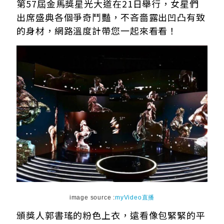
第57屆金馬獎星光大道在21日舉行，女星們
出席盛典各個爭奇鬥豔，不吝嗇露出凹凸有致
的身材，網路溫度計帶您一起來看看！
image source :
myVideo直播
頒獎人郭書瑤的粉色上衣，遠看像包緊緊的平