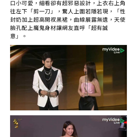
口小可愛，細看卻有超邪惡設計，上衣右上角
往左下「剪一刀」，驚人上圍若隱若現，「性
封奶加上超高開衩
黑裙
，曲線展露無遺，天使
臉孔配上魔鬼身材讓網友直呼「超有誠
意」。