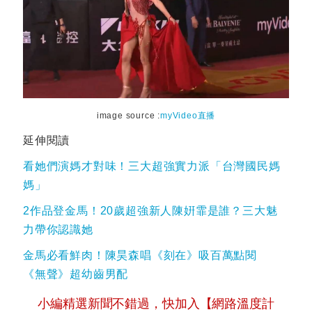
image source :
myVideo直播
延伸閱讀
看她們演媽才對味！三大超強實力派「台灣國民媽
媽」
2作品登金馬！20歲超強新人陳姸霏是誰？三大魅
力帶你認識她
金馬必看鮮肉！陳昊森唱《刻在》吸百萬點閱
《無聲》超幼齒男配
小編精選新聞不錯過，快加入【網路溫度計