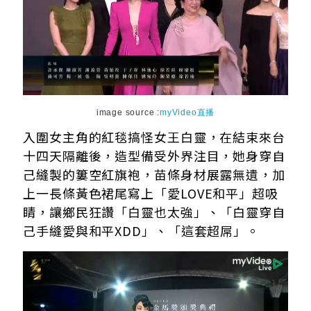
image source :
myVideo直播
入圍女主角的紅毯搞怪女王白靈，在結束來台
十四天隔離後，造型備受外界注目，她身穿自
己縫製的簍空紅旗袍，苗條身材展露無遺，加
上一長條黃色裙尾寫上「
愛
LOVE和平」超吸
睛，讓鄉民狂讚「白靈也太強」、「白靈穿自
己手縫愛與和平XDD」、「這套超屌」。