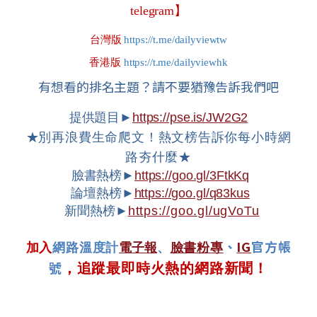
telegram】
台灣版
https://t.me/dailyviewtw
香港版
https://t.me/dailyviewhk
有想看的排名主題？請不要猶豫告訴我們吧
提供題目►
https://pse.is/JW2G2
★
別再浪費生命爬文！熱文榜告訴你每小時網
路夯什麼★
臉書熱榜►
https://goo.gl/3FtkKq
論壇熱榜►
https://goo.gl/q83kus
新聞熱榜►
https://goo.gl/ugVoTu
、
IG
官方帳
加入
網路溫度計
電子報
、
臉書粉專
號
，追蹤最即時火熱的網路新聞！