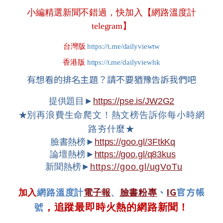
小編精選新聞不錯過，快加入【網路溫度計
telegram】
台灣版
https://t.me/dailyviewtw
香港版
https://t.me/dailyviewhk
有想看的排名主題？請不要猶豫告訴我們吧
提供題目►
https://pse.is/JW2G2
★
別再浪費生命爬文！熱文榜告訴你每小時網
路夯什麼★
臉書熱榜►
https://goo.gl/3FtkKq
論壇熱榜►
https://goo.gl/q83kus
新聞熱榜►
https://goo.gl/ugVoTu
、
IG
官方帳
加入
網路溫度計
電子報
、
臉書粉專
號
，追蹤最即時火熱的網路新聞！