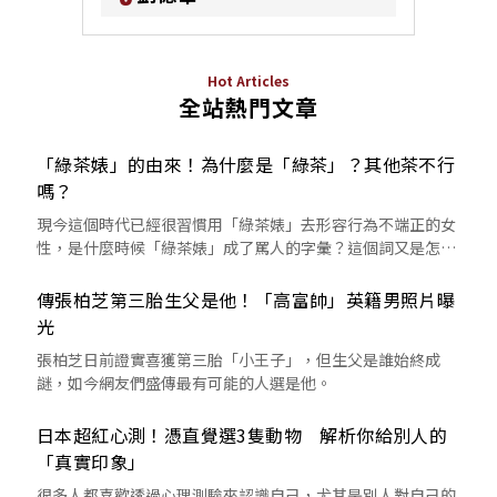
Hot Articles
全站熱門文章
「綠茶婊」的由來！為什麼是「綠茶」？其他茶不行
嗎？
現今這個時代已經很習慣用「綠茶婊」去形容行為不端正的女
性，是什麼時候「綠茶婊」成了罵人的字彙？這個詞又是怎麼
來的呢？
傳張柏芝第三胎生父是他！「高富帥」英籍男照片曝
光
張柏芝日前證實喜獲第三胎「小王子」，但生父是誰始終成
謎，如今網友們盛傳最有可能的人選是他。
日本超紅心測！憑直覺選3隻動物 解析你給別人的
「真實印象」
很多人都喜歡透過心理測驗來認識自己，尤其是別人對自己的