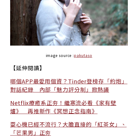
image source :
pakutaso
【延伸閱讀】
哪個APP最愛用個資？Tinder登榜存「約炮」
對話紀錄 內部「魅力評分制」掀熱議
Netflix療癒系正夯！繼寒流必看《家有壁
爐》 再推新作《冥想正念指南》
耍心機已經不流行？大膽直接的「紅茶女」、
「芒果男」正夯