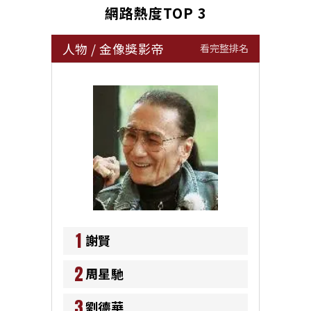
網路熱度TOP 3
人物
/
金像獎影帝
看完整排名
1
謝賢
2
周星馳
3
劉德華