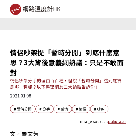
情侶吵架提「暫時分開」到底什麼意
思？3大背後意義網熱議：只是不敢面
對
情侶吵架分手的理由百百種，但說「暫時分開」這到底算
是哪一種呢？以下整理網友三大論點告訴你！
2021.01.08
#
暫時分開
#
分手
#
感情
#
情侶
#
吵架
image source :
pakutaso
文／羅文芳