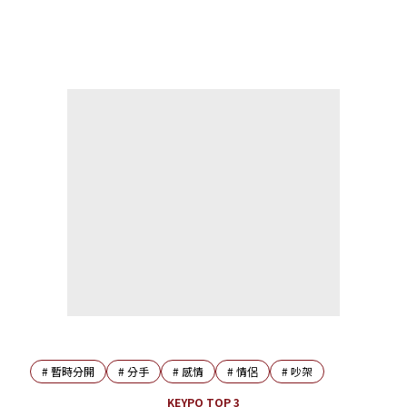
#
暫時分開
#
分手
#
感情
#
情侶
#
吵架
KEYPO TOP 3