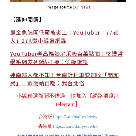
image source :
AP News
【延伸閱讀】
繼金魚腦開低薪被炎上！YouTuber「77老
大」27K徵小編遭網轟
YouTuber老高暢談尼采吸百萬點閱！慘遭哲
學系網友列9點打臉：低級錯誤
連南部人都不知！台南計程車要加收「開廂
費」 歐陽靖自嘲：我台北俗
小編精選新聞不錯過，快加入【網路溫度計
telegram】
台灣版
https://t.me/dailyviewtw
香港版
https://t.me/dailyviewhk