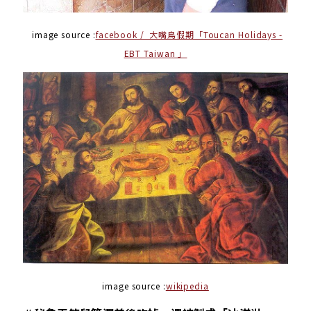
image source :
facebook / 大嘴鳥假期「Toucan Holidays -
EBT Taiwan 」
image source :
wikipedia