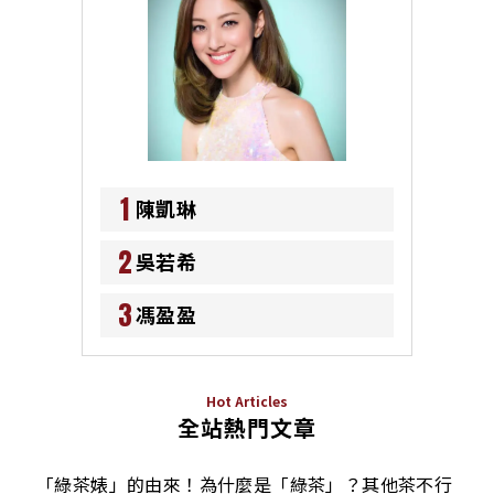
1
陳凱琳
2
吳若希
3
馮盈盈
Hot Articles
全站熱門文章
「綠茶婊」的由來！為什麼是「綠茶」？其他茶不行