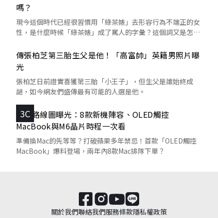
嗎？
現今這個時代已經很習慣用「綠茶婊」去形容行為不端正的女
性，是什麼時候「綠茶婊」成了罵人的字彙？這個詞又是怎麼
來的呢？
傳張柏芝第三胎生父是他！「高富帥」英籍男照片曝
光
張柏芝日前證實喜獲第三胎「小王子」，但生父是誰始終成
謎，如今網友們盛傳最有可能的人選是他。
3C
蘋果路線圖曝光：8款新機陣容、OLED觸控
MacBook與M6晶片時程一次看
準備換Mac的先等等？打破蘋果多年禁忌！首款「OLED觸控
MacBook」爆料登場，兩年內8款Mac排隊下單？
關於我們
聯絡我們
服務條款
隱私權政策