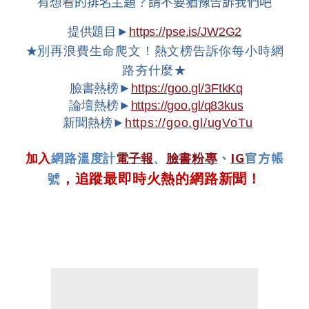
有想看的排名主題？請不要猶豫告訴我們吧
提供題目►
https://pse.is/JW2G2
★
別再浪費生命爬文！熱文榜告訴你每小時網
路夯什麼★
臉書熱榜►
https://goo.gl/3FtkKq
論壇熱榜►
https://goo.gl/q83kus
新聞熱榜►
https://goo.gl/ugVoTu
、
IG
官方帳
加入
網路溫度計
電子報
、
臉書粉專
號
，追蹤最即時火熱的網路新聞！