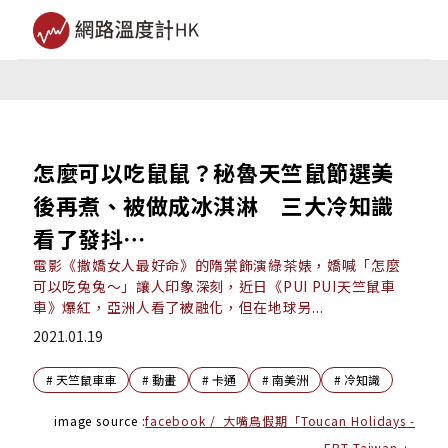
怎麼可以吃鼠鼠？秘魯天竺鼠節選美
後再煮、被做成冰淇淋 三大冷知識
看了發抖⋯
電影《撒嬌女人最好命》的隋棠飾演綠茶婊，嬌喊「怎麼
可以吃兔兔～」讓人印象深刻，近日《PUI PUI天竺鼠車
車》爆紅，亞洲人看了被融化，但在地球另...
2021.01.19
#
天竺鼠車車
#
動畫
#
卡通
#
南美洲
#
冷知識
image source :
facebook / 大嘴鳥假期「Toucan Holidays -
EBT Taiwan 」