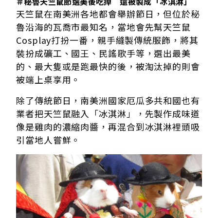
＃秘魯天竺鼠節選美後吃掉 還被製成「冰淇淋」
天竺鼠在南美洲各地都會舉辦節日，但位於秘
魯沿海的瓦喬市最知名，當地會先幫天竺鼠
Cosplay打扮一番，親手縫製傳統服飾，將其
裝扮成礦工、國王、民謠歌手等，選出最美
的、最大隻或是跑最快的後，被淘汰掉的則會
被端上桌享用。
除了傳統節日，南美洲國家厄瓜多共和國也有
業者把天竺鼠融入「冰淇淋」，先製作成味道
像是雞肉的濃縮肉醬，再混合到冰淇淋裡頭吸
引當地人嘗鮮。