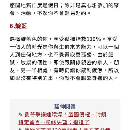
悠閒地獨自度過假日；除非是真心想參加的聚
會、活動，不然你不會輕易赴約。
6.靛藍
選擇靛藍色的你，享受孤獨指數100％。享受
一個人的時光是你與生俱來的能力，可以一個
人到任何地方，也不覺得寂寞孤獨。由於細
膩、敏感的個性，即使跟關係親密的家人、朋
友、另一半相處，有時仍讓你感到疲憊，所以
如果沒有特別的事，你就不會聯繫身邊的人。
延伸閱讀
✎
劉芒爭議連環爆！盜圖侵權、封鎖
特定留言⋯粉絲失望：退追了
✎
遠距吹笛破128萬觀看！地方美女音