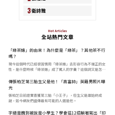
3
衛詩雅
Hot Articles
全站熱門文章
「綠茶婊」的由來！為什麼是「綠茶」？其他茶不行
嗎？
現今這個時代已經很習慣用「綠茶婊」去形容行為不端正的女
性，是什麼時候「綠茶婊」成了罵人的字彙？這個詞又是怎麼
來的呢？
傳張柏芝第三胎生父是他！「高富帥」英籍男照片曝
光
張柏芝日前證實喜獲第三胎「小王子」，但生父是誰始終成
謎，如今網友們盛傳最有可能的人選是他。
字總是醜到被說是小學生？學會這12招躺著寫出「印