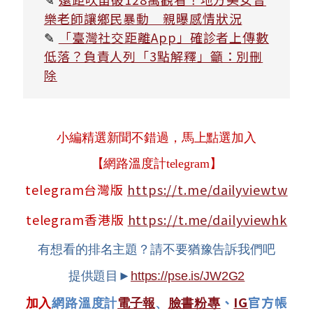
樂老師讓鄉民暴動 親曝感情狀況
✎
「臺灣社交距離App」確診者上傳數
低落？負責人列「3點解釋」籲：別刪
除
小編精選新聞不錯過，馬上點選加入
【網路溫度計telegram】
telegram台灣版
https://t.me/dailyviewtw
telegram香港版
https://t.me/dailyviewhk
有想看的排名主題？請不要猶豫告訴我們吧
提供題目►
https://pse.is/JW2G2
、
IG
官方帳
加入
網路溫度計
電子報
、
臉書粉專