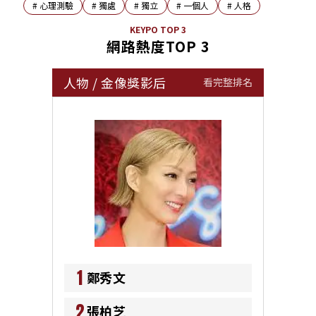
#
心理測驗
#
獨處
#
獨立
#
一個人
#
人格
KEYPO TOP 3
網路熱度TOP 3
人物
/
金像獎影后
看完整排名
1
鄭秀文
2
張柏芝