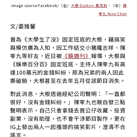
image source:Facebook/（左）
大根-Daikon-黃亮鈞
、（右）
陳
零九 Nine Chen
文/姜雅馨
曾為《大學生了沒》固定班底的大根，藉搞笑
與模仿廣為人知，因工作結交小豬羅志祥、陳
零九等好友，近日被
《鏡週刊》
報導，大根與
《娛樂百分百》
固定班底、主持人陳零九有高
達100萬元的金錢糾紛，原為兄弟的兩人因此
撕破臉，大根甚至在去年五月從該節目消失。
對此消息，大根透過經紀公司聲明：「一直都
很好，沒有金錢糾紛。」陳零九也親自發三點
聲明表示，自己只會拿錢去買公仔收藏、投資
副業，沒有助理，也不會干涉節目製作，更在
IG上發出兩人一起搔頭的搞笑影片，澄清不合
謠言。