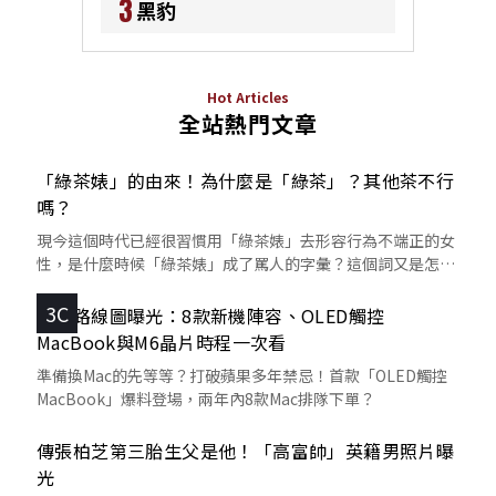
3
黑豹
Hot Articles
全站熱門文章
「綠茶婊」的由來！為什麼是「綠茶」？其他茶不行
嗎？
現今這個時代已經很習慣用「綠茶婊」去形容行為不端正的女
性，是什麼時候「綠茶婊」成了罵人的字彙？這個詞又是怎麼
來的呢？
3C
蘋果路線圖曝光：8款新機陣容、OLED觸控
MacBook與M6晶片時程一次看
準備換Mac的先等等？打破蘋果多年禁忌！首款「OLED觸控
MacBook」爆料登場，兩年內8款Mac排隊下單？
傳張柏芝第三胎生父是他！「高富帥」英籍男照片曝
光