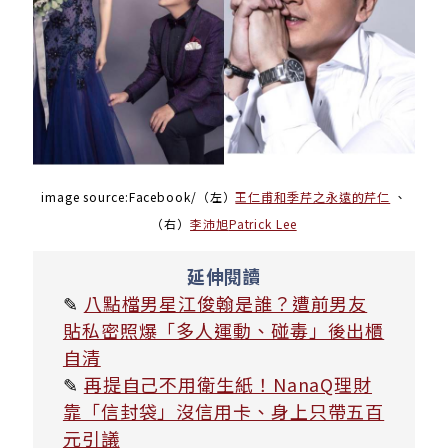
image source:Facebook/（左）
王仁甫和季芹之永遠的芹仁
、
（右）
李沛旭
Patrick Lee
延伸閱讀
✎
八點檔男星江俊翰是誰？遭前男友
貼私密照爆「多人運動、碰毒」後出櫃
自清
✎
再提自己不用衛生紙！NanaQ理財
靠「信封袋」沒信用卡、身上只帶五百
元引議