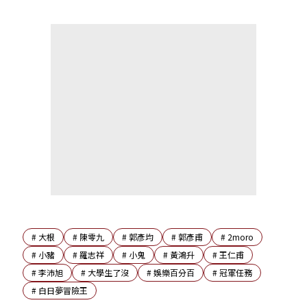
#
大根
#
陳零九
#
郭彥均
#
郭彥甫
#
2moro
#
小豬
#
羅志祥
#
小鬼
#
黃鴻升
#
王仁甫
#
李沛旭
#
大學生了沒
#
娛樂百分百
#
冠軍任務
#
白日夢冒險王