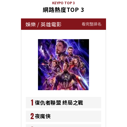
KEYPO TOP 3
網路熱度TOP 3
娛樂
/
英雄電影
看完整排名
1
復仇者聯盟 終局之戰
2
夜魔俠