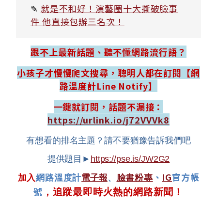
✎
就是不和好！演藝圈十大撕破臉事
件 他直接包辦三名次！
跟不上最新話題、聽不懂網路流行語？
小孩子才慢慢爬文搜尋，聰明人都在訂閱【網
路溫度計Line Notify】
一鍵就訂閱，話題不漏接：
https://urlink.io/j72VVVk8
有想看的排名主題？請不要猶豫告訴我們吧
提供題目►
https://pse.is/JW2G2
、
IG
官方帳
加入
網路溫度計
電子報
、
臉書粉專
號
，追蹤最即時火熱的網路新聞！