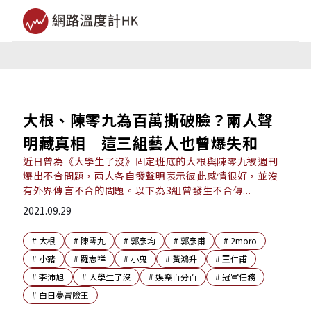
大根、陳零九為百萬撕破臉？兩人聲
明藏真相 這三組藝人也曾爆失和
近日曾為《大學生了沒》固定班底的大根與陳零九被週刊
爆出不合問題，兩人各自發聲明表示彼此感情很好，並沒
有外界傳言不合的問題。以下為3組曾發生不合傳...
2021.09.29
#
大根
#
陳零九
#
郭彥均
#
郭彥甫
#
2moro
#
小豬
#
羅志祥
#
小鬼
#
黃鴻升
#
王仁甫
#
李沛旭
#
大學生了沒
#
娛樂百分百
#
冠軍任務
#
白日夢冒險王