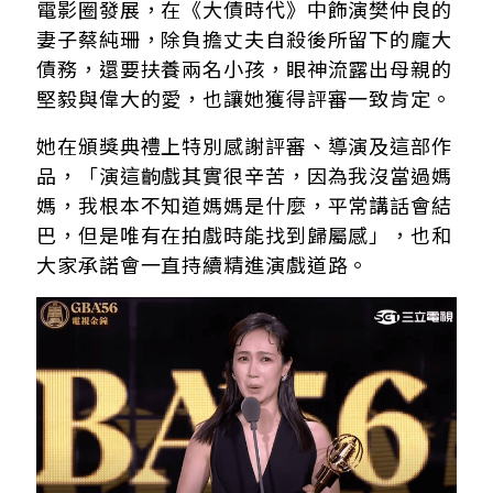
電影圈發展，在《大債時代》中飾演樊仲良的
妻子蔡純珊，除負擔丈夫自殺後所留下的龐大
債務，還要扶養兩名小孩，眼神流露出母親的
堅毅與偉大的愛，也讓她獲得評審一致肯定。
她在頒獎典禮上特別感謝評審、導演及這部作
品，「演這齣戲其實很辛苦，因為我沒當過媽
媽，我根本不知道媽媽是什麼，平常講話會結
巴，但是唯有在拍戲時能找到歸屬感」，也和
大家承諾會一直持續精進演戲道路。