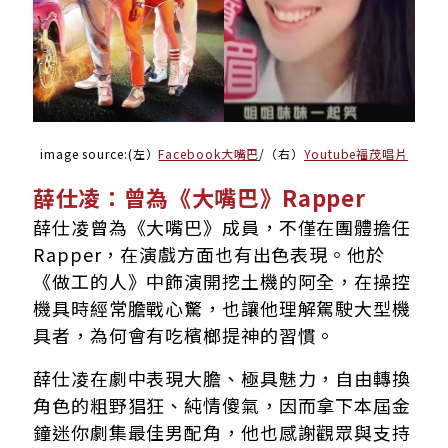
image source:(左）
Facebook大嘴巴
/（右）
Youtube福茂唱片
薛仕凌：曾為
《大嘴巴》Rapper
薛仕凌曾為《大嘴巴》成員，不僅在團體擔任
Rapper，在演戲方面也有出色表現。他於
《做工的人》中飾演開挖土機的阿全，在操控
機具時經常膽戰心驚，也讓他理解駕駛大型機
具者，為何會有吃檳榔提神的習慣。
薛仕凌在劇中表現大膽、極具魅力，自由轉換
角色的粗野猖狂、純情傻氣，因而拿下本屆金
鐘迷你劇集最佳男配角，他也感謝觀眾與支持