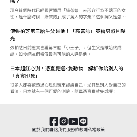
嗎？
現今這個時代已經很習慣用「綠茶婊」去形容行為不端正的女
性，是什麼時候「綠茶婊」成了罵人的字彙？這個詞又是怎麼
來的呢？
傳張柏芝第三胎生父是他！「高富帥」英籍男照片曝
光
張柏芝日前證實喜獲第三胎「小王子」，但生父是誰始終成
謎，如今網友們盛傳最有可能的人選是他。
日本超紅心測！憑直覺選3隻動物 解析你給別人的
「真實印象」
很多人都喜歡透過心理測驗來認識自己，尤其是別人對自己的
看法，日本就有一個可愛的測驗，簡單憑直覺就完成囉！
關於我們
聯絡我們
服務條款
隱私權政策