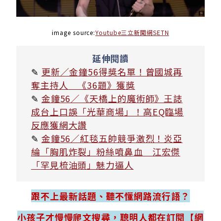
image source:
Youtube三立新聞網SETN
延伸閱讀
✎
更新／金鐘56得獎名單！曾國城再
奪主持人 《36題》獲獎
✎
金鐘56／《天橋上的魔術師》王誌
成台上口誤「光華商場」！高EQ臨場
反應獲網大讚
✎
金鐘56／紅毯五帥競爭激烈！炎亞
綸「胸肌炸裂」粉絲噴鼻血 江宏傑
「罕見梳油頭」魅力逼人
跟不上最新話題、聽不懂網路流行語？
小孩子才慢慢爬文搜尋，聰明人都在訂閱【網