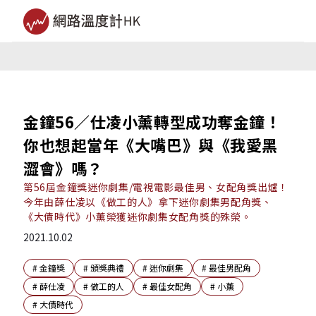
金鐘56／仕凌小薰轉型成功奪金鐘！
你也想起當年《大嘴巴》與《我愛黑
澀會》嗎？
第56屆金鐘獎迷你劇集/電視電影最佳男、女配角獎出爐！
今年由薛仕凌以《做工的人》拿下迷你劇集男配角獎、
《大債時代》小薰榮獲迷你劇集女配角獎的殊榮。
2021.10.02
#
金鐘獎
#
頒獎典禮
#
迷你劇集
#
最佳男配角
#
薛仕凌
#
做工的人
#
最佳女配角
#
小薰
#
大債時代