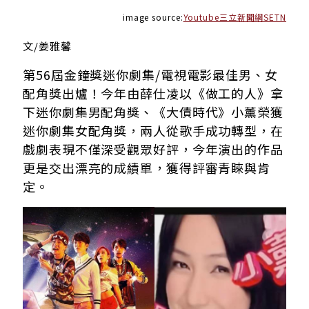
image source:
Youtube三立新聞網SETN
文/姜雅馨
第56屆金鐘獎迷你劇集/電視電影最佳男、女
配角獎出爐！今年由薛仕凌以《做工的人》拿
下迷你劇集男配角獎、《大債時代》小薰榮獲
迷你劇集女配角獎，兩人從歌手成功轉型，在
戲劇表現不僅深受觀眾好評，今年演出的作品
更是交出漂亮的成績單，獲得評審青睞與肯
定。