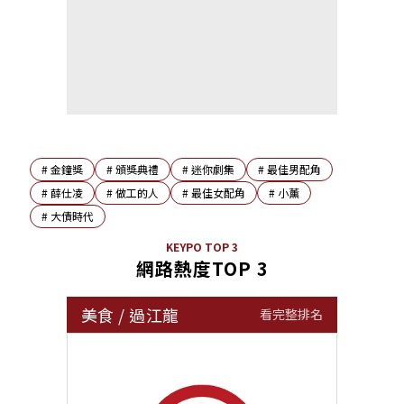
#
金鐘獎
#
頒獎典禮
#
迷你劇集
#
最佳男配角
#
薛仕凌
#
做工的人
#
最佳女配角
#
小薰
#
大債時代
KEYPO TOP 3
網路熱度TOP 3
美食
/
過江龍
看完整排名