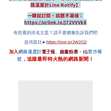
路溫度計Line Notify】
一鍵就訂閱，話題不漏接：
https://urlink.io/j72VVVk8
有想看的排名主題？請不要猶豫告訴我們吧
提供題目►
https://pse.is/JW2G2
、
IG
官方帳
加入
網路溫度計
電子報
、
臉書粉專
號
，追蹤最即時火熱的網路新聞！