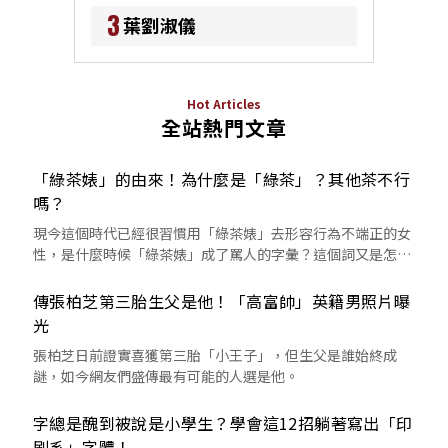
3
葉劉淑儀
Hot Articles
全站熱門文章
「綠茶婊」的由來！為什麼是「綠茶」？其他茶不行
嗎？
現今這個時代已經很習慣用「綠茶婊」去形容行為不端正的女
性，是什麼時候「綠茶婊」成了罵人的字彙？這個詞又是怎麼
來的呢？
傳張柏芝第三胎生父是他！「高富帥」英籍男照片曝
光
張柏芝日前證實喜獲第三胎「小王子」，但生父是誰始終成
謎，如今網友們盛傳最有可能的人選是他。
字總是醜到被說是小學生？學會這12招躺著寫出「印
刷系」字體！