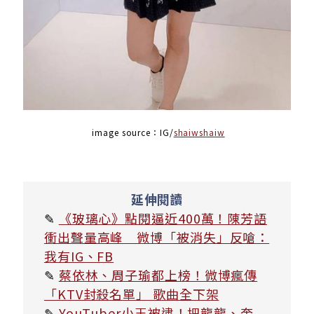
image source：
IG/
shaiwshaiw
延伸閱讀
✎
《玻璃心》點閱逼近400萬！陳芳語
衝出聲量高峰 微博「被消失」反嗆：
我有IG、FB
✎
蔡依林、周子瑜都上榜！微博瘋傳
「KTV封殺名單」 歌曲全下架
✎
YouTuber小玉被逮！把龍龍、奎