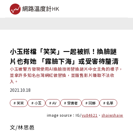
小玉搭檔「笑笑」一起被抓！換臉謎
片也有她 「露臉下海」或受害待釐清
小玉被警方發現使用AI換臉技術替換謎片中女主角的樣子，
並拿許多知名台灣網紅做替換，並販售影片賺取不法收
入。
2021.10.18
#
笑笑
#
小玉
#
AV
#
受害者
#
同夥
#
名單
image source：IG/
yu84621
、
shaiwshaiw
文/林思邑