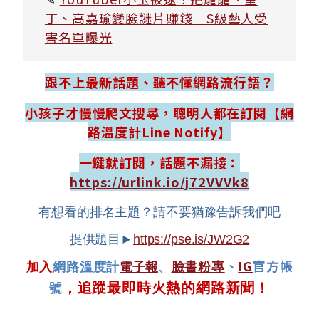
丁、高嘉瑜變臉謎片賺錢 S級藝人受
害名單曝光
跟不上最新話題、聽不懂網路流行語？
小孩子才慢慢爬文搜尋，聰明人都在訂閱【網
路溫度計Line Notify】
一鍵就訂閱，話題不漏接：
https://urlink.io/j72VVVk8
有想看的排名主題？請不要猶豫告訴我們吧
提供題目►
https://pse.is/JW2G2
、
IG
官方帳
加入
網路溫度計
電子報
、
臉書粉專
號
，追蹤最即時火熱的網路新聞！