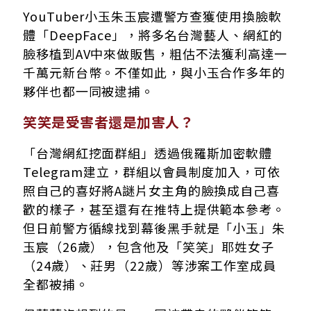
YouTuber小玉朱玉宸遭警方查獲使用換臉軟
體「DeepFace」，將多名台灣藝人、網紅的
臉移植到AV中來做販售，粗估不法獲利高達一
千萬元新台幣。不僅如此，與小玉合作多年的
夥伴也都一同被逮捕。
笑笑是受害者還是加害人？
「台灣網紅挖面群組」透過俄羅斯加密軟體
Telegram建立，群組以會員制度加入，可依
照自己的喜好將A謎片女主角的臉換成自己喜
歡的樣子，甚至還有在推特上提供範本參考。
但日前警方循線找到幕後黑手就是「小玉」朱
玉宸（26歲），包含他及「笑笑」耶姓女子
（24歲）、莊男（22歲）等涉案工作室成員
全都被捕。