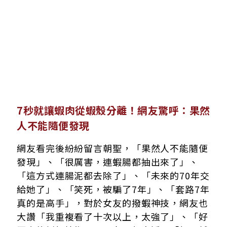
7秒就讓蝦肉從蝦殼分離！網友驚呼：果然
人不能隨便發現
網友看完後紛紛留言朝聖，「果然人不能隨便
發現」、「很厲害，連蝦腸都抽出來了」、
「這方式連腸泥都去除了」、「未來的70年交
給她了」、「笑死，被騙了7年」、「套路7年
真的是高手」，對於女友的撥蝦神技，網友也
大讚「我重複看了十次以上，太強了」、「好