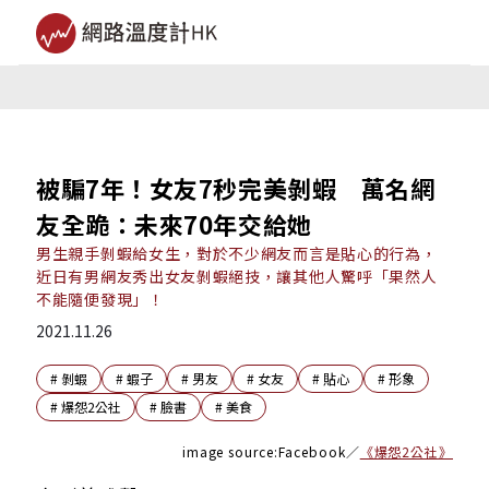
被騙7年！女友7秒完美剝蝦 萬名網
友全跪：未來70年交給她
男生親手剝蝦給女生，對於不少網友而言是貼心的行為，
近日有男網友秀出女友剝蝦絕技，讓其他人驚呼「果然人
不能隨便發現」！
2021.11.26
#
剝蝦
#
蝦子
#
男友
#
女友
#
貼心
#
形象
#
爆怨2公社
#
臉書
#
美食
image source:
Facebook／
《爆怨2公社》