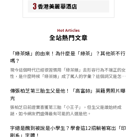
3
香港美麗華酒店
Hot Articles
全站熱門文章
「綠茶婊」的由來！為什麼是「綠茶」？其他茶不行
嗎？
現今這個時代已經很習慣用「綠茶婊」去形容行為不端正的女
性，是什麼時候「綠茶婊」成了罵人的字彙？這個詞又是怎麼
來的呢？
傳張柏芝第三胎生父是他！「高富帥」英籍男照片曝
光
張柏芝日前證實喜獲第三胎「小王子」，但生父是誰始終成
謎，如今網友們盛傳最有可能的人選是他。
字總是醜到被說是小學生？學會這12招躺著寫出「印
刷系」字體！