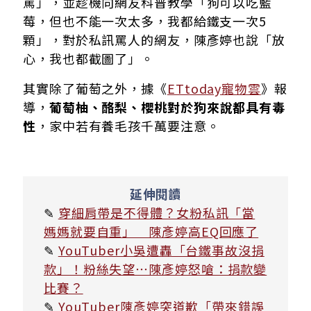
罵」，並趁機向網友科普教學「狗可以吃藍
莓，但也不能一次太多，我都給鐵支一次5
顆」，對於私訊罵人的網友，陳彥婷也說「放
心，我也都截圖了」。
其實除了葡萄之外，據《
ETtoday寵物雲
》報
導，
葡萄柚、酪梨、櫻桃對於狗來說都具有毒
性
，家中若有養毛孩千萬要注意。
延伸閱讀
✎
穿細肩帶是不得體？女粉私訊「當
媽媽就要自重」 陳彥婷高EQ回應了
✎
YouTuber小吳遭轟「台鐵事故沒捐
款」！粉絲失望⋯陳彥婷怒嗆：捐款變
比賽？
✎
YouTuber陳彥婷突道歉「帶來錯誤