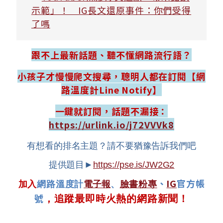
示範」！ IG長文還原事件：你們受得
了嗎
跟不上最新話題、聽不懂網路流行語？
小孩子才慢慢爬文搜尋，聰明人都在訂閱【網
路溫度計Line Notify】
一鍵就訂閱，話題不漏接：
https://urlink.io/j72VVVk8
有想看的排名主題？請不要猶豫告訴我們吧
提供題目►
https://pse.is/JW2G2
、
IG
官方帳
加入
網路溫度計
電子報
、
臉書粉專
號
，追蹤最即時火熱的網路新聞！