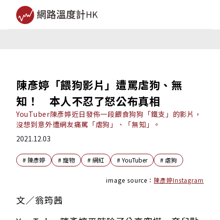
陳彥婷「餵狗影片」遭罵虐狗、無
知！ 本人不忍了怒公布真相
YouTuber陳彥婷近日發佈一段餵食狗狗「鐵支」的影片，
沒想到意外遭網友痛罵「虐狗」、「無知」。
2021.12.03
#
陳彥婷
#
寵物
#
網紅
#
YouTuber
#
虐狗
image source：
陳彥婷Instagram
文／翁筠茜