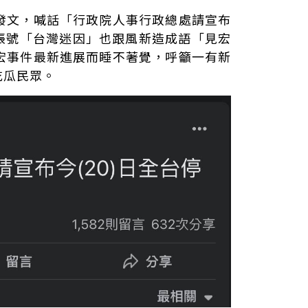
發文，喊話「行政院人事行政總處請宣布
因帳號「台灣迷因」也跟風新造成語「見宏
宏事件最新進展而睡不著覺，呼籲一有新
吃瓜民眾。