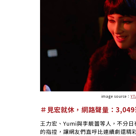
image source：
YT
＃見宏就休
，網路聲量：3,049
王力宏、Yumi與李靚蕾等人，不分
的指控，讓網友們直呼比連續劇還精