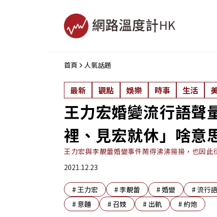
首頁
人氣話題
最新
觀點
娛樂
時事
生活
王力宏婚變流行語聲
裡、見宏就休」啥意
王力宏與李靚蕾婚變事件鬧得沸沸揚揚，也因此
2021.12.23
#
王力宏
#
李靚蕾
#
婚變
#
流行
#
意麵
#
召妓
#
出軌
#
約炮