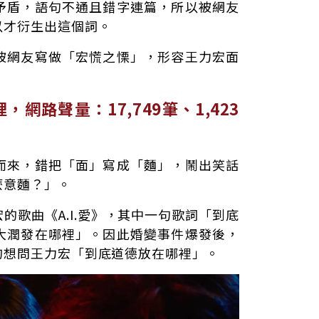
矛盾，語句不通且錯字連篇，所以被網友
以才衍生出這個詞。
被網友寫做「宏慌之慄」，形容王力宏面
網路聲量：17,749筆、1,423
而來，錯把「面」寫成「麵」，鬧出笑話
麼意麵？」。
的歌曲《A.I.愛》，其中一句歌詞「到底
大潤發在哪裡」。因此婚變事件爆發後，
的想問王力宏「到底道德放在哪裡」。