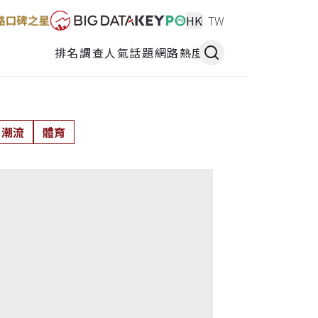
HK
TW
排名調查
人氣話題
網路熱度
潮流
體育