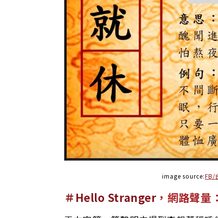
image source:
FB/
＃Hello Stranger
，網路聲量