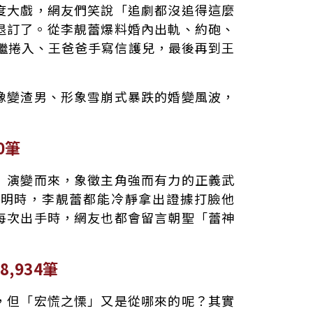
度大戲，網友們笑說「追劇都沒追得這麼
y+都給退訂了。從李靚蕾爆料婚內出軌、約砲、
瑄相繼捲入、王爸爸手寫信護兒，最後再到王
像變渣男、形象雪崩式暴跌的婚變風波，
！
0筆
》演變而來，象徵主角強而有力的正義武
聲明時，李靚蕾都能冷靜拿出證據打臉他
每次出手時，網友也都會留言朝聖「蕾神
,934筆
，但「宏慌之慄」又是從哪來的呢？其實