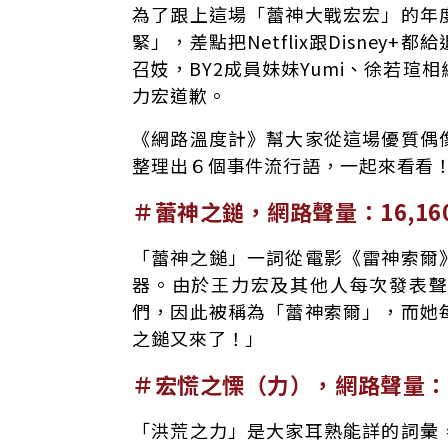
為了跟上這場「蕾神大戰宏宏」的年
緊」，差點把Netflix跟Disne
召妓，BY2成員妹妹Yumi、徐若
力宏道歉。
《網路溫度計》幫大家從這場優質偶
整理出６個事件流行語，一起來看看
＃蕾神之鎚，網路聲量：16,16
「蕾神之鎚」一詞從電影《雷神索爾
器。由於王力宏及其他人每次發表
們，因此被稱為「蕾神索爾」，而她
之鎚又來了！」
＃宏慌之慄（力），網路聲量：8
「洪荒之力」是大家耳熟能詳的詞彙