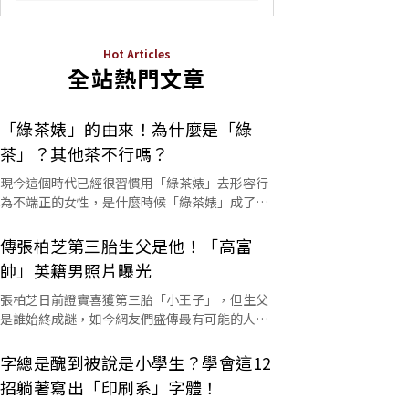
Hot Articles
全站熱門文章
「綠茶婊」的由來！為什麼是「綠
茶」？其他茶不行嗎？
現今這個時代已經很習慣用「綠茶婊」去形容行
為不端正的女性，是什麼時候「綠茶婊」成了罵
人的字彙？這個詞又是怎麼來的呢？
傳張柏芝第三胎生父是他！「高富
帥」英籍男照片曝光
張柏芝日前證實喜獲第三胎「小王子」，但生父
是誰始終成謎，如今網友們盛傳最有可能的人選
是他。
字總是醜到被說是小學生？學會這12
招躺著寫出「印刷系」字體！