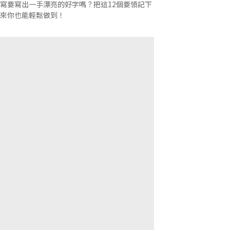
寫要寫出一手漂亮的好字嗎？把這12個要領記下
來你也能輕鬆做到！