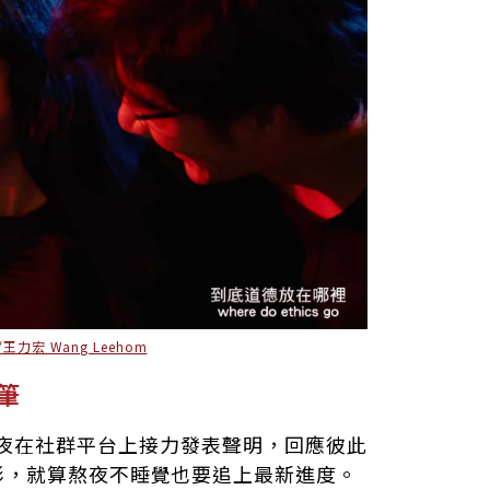
/王力宏 Wang Leehom
筆
日夜在社群平台上接力發表聲明，回應彼此
彩，就算熬夜不睡覺也要追上最新進度。