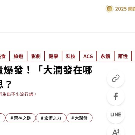
美食
旅遊
影劇
健康
科技
ACG
永續
兩性
量爆發！「大潤發在哪
思？
衍生出不少流行語。
語
#
蕾神之鎚
#
宏慌之力
#
大潤發