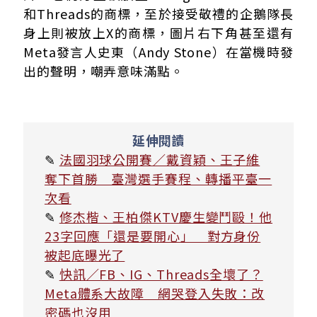
和Threads的商標，至於接受敬禮的企鵝隊長
身上則被放上X的商標，圖片右下角甚至還有
Meta發言人史東（Andy Stone）在當機時發
出的聲明，嘲弄意味滿點。
延伸閱讀
✎
法國羽球公開賽／戴資穎、王子維
奪下首勝 臺灣選手賽程、轉播平臺一
次看
✎
修杰楷、王柏傑KTV慶生變鬥毆！他
23字回應「還是要開心」 對方身份
被起底曝光了
✎
快訊／FB、IG、Threads全壞了？
Meta體系大故障 網哭登入失敗：改
密碼也沒用