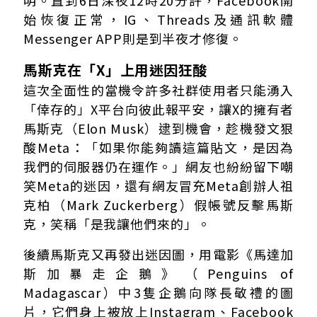
明。直到6日深夜12時20分許，Facebook開
始恢復正常，IG、Threads及通訊軟體
Messenger APP則是到半夜才修復。
馬斯克在「X」上用迷因狂酸
這次全面性的當機令許多社群使用者只能湧入
「倖存的」X平台向彼此報平安，讓X的擁有者
馬斯克（Elon Musk）逮到機會，趁機發文狠
酸Meta：「如果你能夠讀這篇貼文，是因為
我們的伺服器仍在運作。」網友也紛紛留下嘲
笑Meta的迷因，還有網友冒充Meta創辦人祖
克柏（Mark Zuckerberg）假帳號反擊馬斯
克，笑稱「是我讓他們來的」。
後續馬斯克又再發出迷因圖，用電影《馬達加
斯加暴走企鵝》（Penguins of
Madagascar）中3隻企鵝向隊長敬禮的圖
片，它們身上被放上Instagram、Facebook