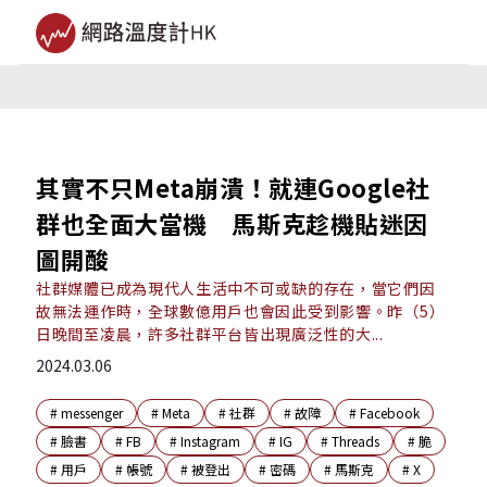
其實不只Meta崩潰！就連Google社
群也全面大當機 馬斯克趁機貼迷因
圖開酸
社群媒體已成為現代人生活中不可或缺的存在，當它們因
故無法運作時，全球數億用戶也會因此受到影響。昨（5）
日晚間至凌晨，許多社群平台皆出現廣泛性的大...
2024.03.06
#
messenger
#
Meta
#
社群
#
故障
#
Facebook
#
臉書
#
FB
#
Instagram
#
IG
#
Threads
#
脆
#
用戶
#
帳號
#
被登出
#
密碼
#
馬斯克
#
X