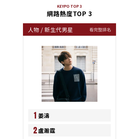
KEYPO TOP 3
網路熱度TOP 3
人物
/
新生代男星
看完整排名
1
姜濤
2
盧瀚霆