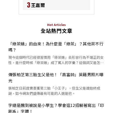
3
王嘉爾
Hot Articles
全站熱門文章
「綠茶婊」的由來！為什麼是「綠茶」？其他茶不行
嗎？
現今這個時代已經很習慣用「綠茶婊」去形容行為不端正的女
性，是什麼時候「綠茶婊」成了罵人的字彙？這個詞又是怎麼
來的呢？
傳張柏芝第三胎生父是他！「高富帥」英籍男照片曝
光
張柏芝日前證實喜獲第三胎「小王子」，但生父是誰始終成
謎，如今網友們盛傳最有可能的人選是他。
字總是醜到被說是小學生？學會這12招躺著寫出「印
刷系」字體！