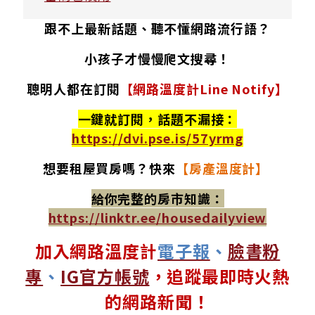
跟不上最新話題、聽不懂網路流行語？
小孩子才慢慢爬文搜尋！
聰明人都在訂閱
【網路溫度計Line Notify】
一鍵就訂閱，話題不漏接：
https://dvi.pse.is/57yrmg
想要租屋買房嗎？
快來
【房產溫度計】
給你完整的房市知識：
https://linktr.ee/housedailyview
加入網路溫度計
電子報
、
臉書粉
專
、
IG官方帳號
，追蹤最即時火熱
的網路新聞！