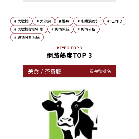
#
大數據
#
大健康
#
醫療
#
永續溫度計
#
KEYPO
#
大數據關鍵引擎
#
輿情系統
#
輿情分析
#
輿情分析系統
KEYPO TOP 3
網路熱度TOP 3
美食
/
茶餐廳
看完整排名