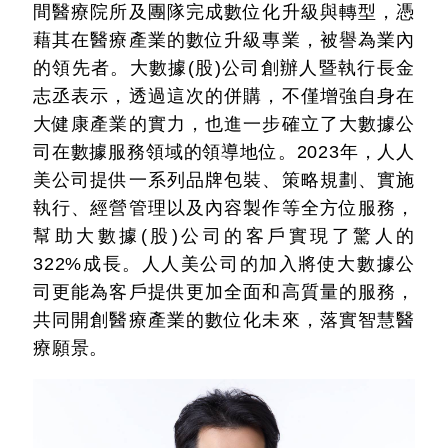
間醫療院所及團隊完成數位化升級與轉型，憑
藉其在醫療產業的數位升級專業，被譽為業內
的領先者。大數據
(
股
)
公司創辦人暨執行長金
志丞表示，透過這次的併購，不僅增強自身在
大健康產業的實力，也進一步確立了大數據公
司在數據服務領域的領導地位。
2023
年，人人
美公司提供一系列品牌包裝、策略規劃、實施
執行、經營管理以及內容製作等全方位服務，
幫助大數據
(
股
)
公司的客戶實現了驚人的
322%
成長。人人美公司的加入將使大數據公
司更能為客戶提供更加全面和高質量的服務，
共同開創醫療產業的數位化未來，落實智慧醫
療願景。