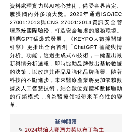
資料處理實力與
AI
核心技術，備受各界肯定、
屢獲國內外多項大獎。
2022
年通過
ISO/IEC
27001:2013
與
CNS 27001:2014
資訊安全管
理系統國際驗證，打造安全無虞的服務環境。
順應
GPT
猛爆式發展，《
KEYPO
大數據關鍵
引擎》更推出全台首創「
ChatGPT
智能輿情
分析」功能，透過生成式
AI
技術，一鍵產出最
新輿情分析速報，即時協助品牌做出基於數據
的決策，以改進其產品及強化品牌商譽。隨著
科技的不斷進步，未來醫療產業將更加依賴數
據及人工智慧技術，結合數位媒體和數據驅動
的行銷模式，將為醫療領域帶來革命性的變
革。
延伸閱讀
✎
2024烘焙大賽潛力獎以布丁為主