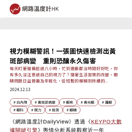
視力模糊警訊！一張圖快速檢測出黃
斑部病變 重則恐釀永久傷害
每天盯著螢幕超過八小時，忙到連飯都沒時間好好吃，你
有多久沒注意過自己的視力了？隨著生活習慣的改變，眼
睛問題日益普遍及年輕化，從短暫的模糊到持續的...
2024.12.13
#
白內障
#
黃斑部病變
#
眼疾
#
青光眼
#
護眼
#
眼科
#
視力
#
檢測
#
眼睛
《網路溫度計DailyView》透過《
KEYPO大數
據關鍵引擎
》輿情分析系統觀察近一年