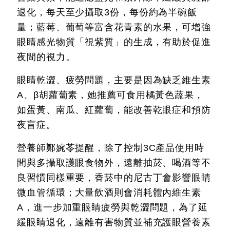
退化，每天至少攝取3份，每份約為半碗飯
量；藍莓、葡萄等富含花青素的水果，可增強
眼睛感光物質「視紫質」的生成，有助於促進
夜間的視力。
眼睛乾澀、疲勞問題，主要是因為缺乏維生素
A、β胡蘿蔔素，她推薦可食用橘黃色蔬果，
如蛋黃、南瓜、紅蘿蔔，能改善乾眼症和預防
夜盲症。
營養師鄭婉苓提醒，除了控制3C產品使用時
間與多攝取護眼食物外，遠離抽菸、喝酒等不
良習慣同樣重要，香菸中的尼古丁會影響眼睛
微血管循環；大量飲酒則會消耗體內維生素
A，進一步加重眼睛疲勞與乾澀問題，為了延
緩眼睛退化，遠離有害物質並補充護眼營養素