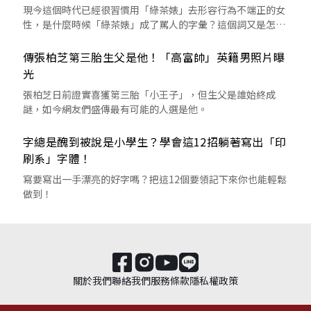
現今這個時代已經很習慣用「綠茶婊」去形容行為不端正的女
性，是什麼時候「綠茶婊」成了罵人的字彙？這個詞又是怎麼
來的呢？
傳張柏芝第三胎生父是他！「高富帥」英籍男照片曝
光
張柏芝日前證實喜獲第三胎「小王子」，但生父是誰始終成
謎，如今網友們盛傳最有可能的人選是他。
字總是醜到被說是小學生？學會這12招躺著寫出「印
刷系」字體！
寫要寫出一手漂亮的好字嗎？把這12個要領記下來你也能輕鬆
做到！
關於我們
聯絡我們
服務條款
隱私權政策