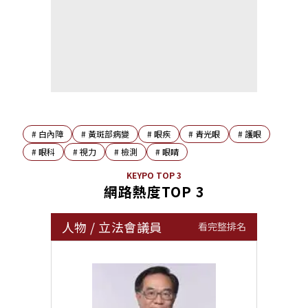
#
白內障
#
黃斑部病變
#
眼疾
#
青光眼
#
護眼
#
眼科
#
視力
#
檢測
#
眼睛
KEYPO TOP 3
網路熱度TOP 3
人物
/
立法會議員
看完整排名