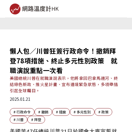
懶人包／川普狂簽行政命令！撤銷拜
登78項措施、終止多元性別政策 就
職演說重點一次看
美國總統川普在就職演說表示，他將拿回巴拿馬運河、終
結綠色新政、推火星計畫、宣布邊境緊急狀態，多項舉措
引起全球矚目。
2025.01.21
#
行政命令
#
撤銷
#
措施
#
多元性別
#
政策
#
川普
#
拜登
美國第47任總統川普21日於國會大廈宣誓就