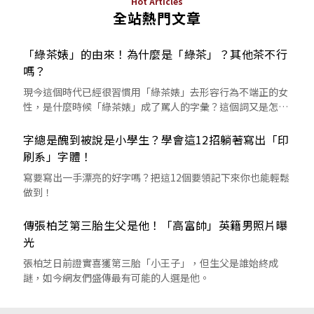
Hot Articles
全站熱門文章
「綠茶婊」的由來！為什麼是「綠茶」？其他茶不行
嗎？
現今這個時代已經很習慣用「綠茶婊」去形容行為不端正的女
性，是什麼時候「綠茶婊」成了罵人的字彙？這個詞又是怎麼
來的呢？
字總是醜到被說是小學生？學會這12招躺著寫出「印
刷系」字體！
寫要寫出一手漂亮的好字嗎？把這12個要領記下來你也能輕鬆
做到！
傳張柏芝第三胎生父是他！「高富帥」英籍男照片曝
光
張柏芝日前證實喜獲第三胎「小王子」，但生父是誰始終成
謎，如今網友們盛傳最有可能的人選是他。