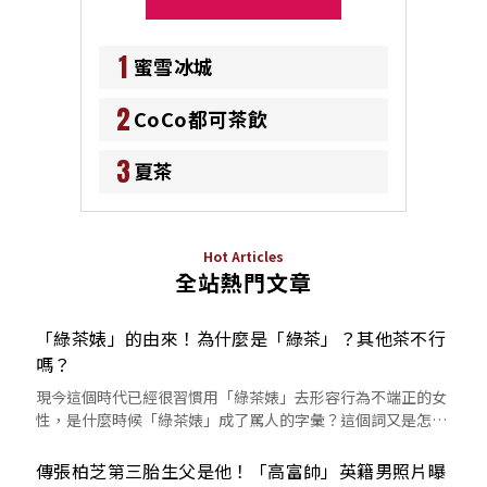
1
蜜雪冰城
2
CoCo都可茶飲
3
夏茶
Hot Articles
全站熱門文章
「綠茶婊」的由來！為什麼是「綠茶」？其他茶不行
嗎？
現今這個時代已經很習慣用「綠茶婊」去形容行為不端正的女
性，是什麼時候「綠茶婊」成了罵人的字彙？這個詞又是怎麼
來的呢？
傳張柏芝第三胎生父是他！「高富帥」英籍男照片曝