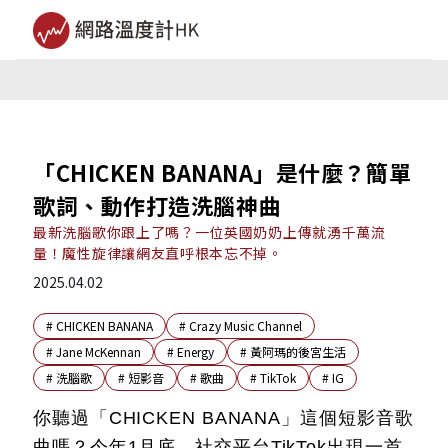
「CHICKEN BANANA」是什麼？簡單
歌詞、動作打造洗腦神曲
最新洗腦歌你跟上了嗎？一位英國奶奶上傳就湧千萬流
量！魔性旋律讓網友直呼根本忘不掉。
2025.04.02
#
CHICKEN BANANA
#
Crazy Music Channel
#
Jane McKennan
#
Energy
#
黃阿瑪的後宮生活
#
洗腦歌
#
短影音
#
歌曲
#
TikTok
#
IG
你聽過「CHICKEN BANANA」這個短影音歌
曲嗎？今年1月底，社交平台TikTok出現一首