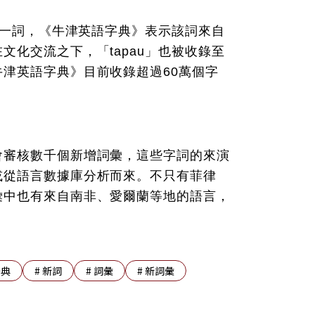
包）一詞，《牛津英語字典》表示該詞來自
文化交流之下，「tapau」也被收錄至
津英語字典》目前收錄超過60萬個字
會審核數千個新增詞彙，這些字詞的來演
或從語言數據庫分析而來。不只有菲律
彙中也有來自南非、愛爾蘭等地的語言，
辭典
#
新詞
#
詞彙
#
新詞彙