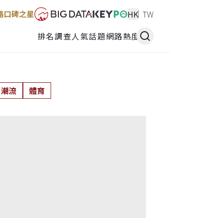
HK
TW
排名調查
人氣話題
網路熱度
潮流
體育