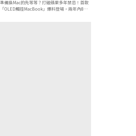
一次看
準備換Mac的先等等？打破蘋果多年禁忌！首款
「OLED觸控MacBook」爆料登場，兩年內8款
Mac排隊下單？