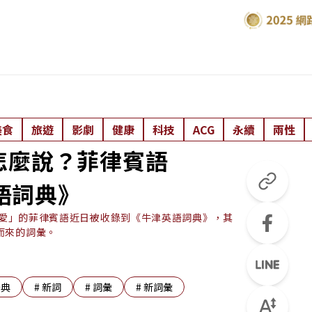
美食
旅遊
影劇
健康
科技
ACG
永續
兩性
怎麼說？菲律賓語
英語詞典》
的可愛」的菲律賓語近日被收錄到《牛津英語詞典》，其
而來的詞彙。
辭典
#
新詞
#
詞彙
#
新詞彙