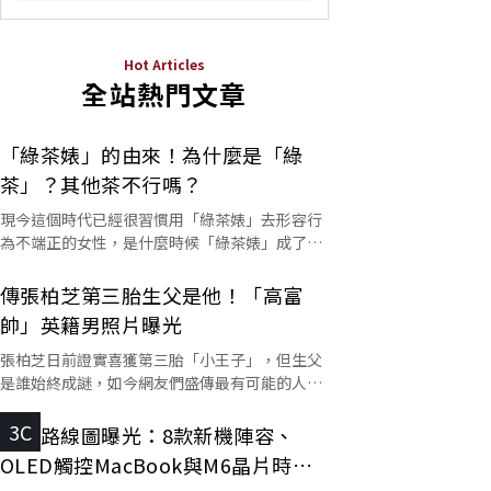
Hot Articles
全站熱門文章
「綠茶婊」的由來！為什麼是「綠
茶」？其他茶不行嗎？
現今這個時代已經很習慣用「綠茶婊」去形容行
為不端正的女性，是什麼時候「綠茶婊」成了罵
人的字彙？這個詞又是怎麼來的呢？
傳張柏芝第三胎生父是他！「高富
帥」英籍男照片曝光
張柏芝日前證實喜獲第三胎「小王子」，但生父
是誰始終成謎，如今網友們盛傳最有可能的人選
是他。
3C
蘋果路線圖曝光：8款新機陣容、
OLED觸控MacBook與M6晶片時程