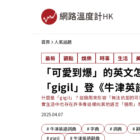
首頁
人氣話題
最新
觀點
娛樂
時事
生活
「可愛到爆」的英文
「gigil」登《牛津
什麼是「gigil」？這個用來形容「無法抗拒
實生活中也存在許多像這樣向其他語言「借用」
2025.04.07
#
牛津英語詞典
#
字典
#
詞典
#
#
gigil
#
牛津英語辭典