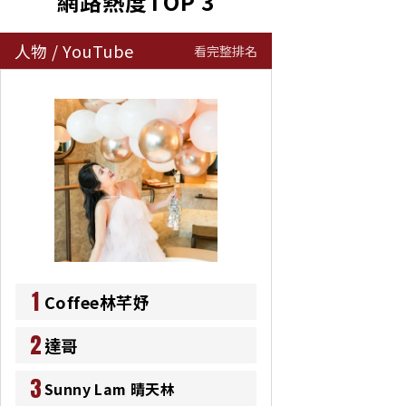
網路熱度TOP 3
人物
/
YouTube
看完整排名
1
Coffee林芊妤
2
達哥
3
Sunny Lam 晴天林