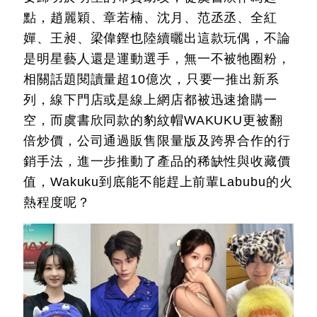
點，趙麗穎、章若楠、沈月、范丞丞、全紅
嬋、王昶、梁偉鏗也陸續曬出這款玩偶，不論
是明星藝人還是運動選手，無一不被牠圈粉，
相關話題閱讀量超10億次，只要一推出新系
列，線下門店或是線上網店都被迅速搶購一
空，而虞書欣同款的豹紋帽WAKUKU更被翻
倍炒價，公司通過販售限量版及跨界合作的行
銷手法，進一步推動了產品的稀缺性與收藏價
值，Wakuku到底能不能趕上前輩Labubu的火
熱程度呢？