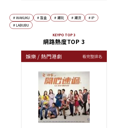
#
WAKUKU
#
盲盒
#
潮玩
#
潮流
#
IP
#
LABUBU
KEYPO TOP 3
網路熱度TOP 3
娛樂
/
熱門港劇
看完整排名