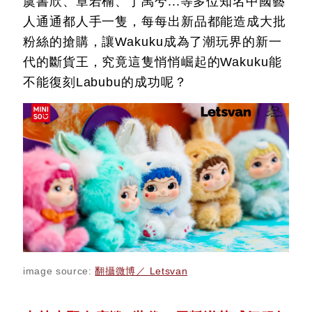
虞書欣、章若楠、丁禹兮...等多位知名中國藝
人通通都人手一隻，每每出新品都能造成大批
粉絲的搶購，讓Wakuku成為了潮玩界的新一
代的斷貨王，究竟這隻悄悄崛起的Wakuku能
不能復刻Labubu的成功呢？
image source:
翻攝微博／ Letsvan