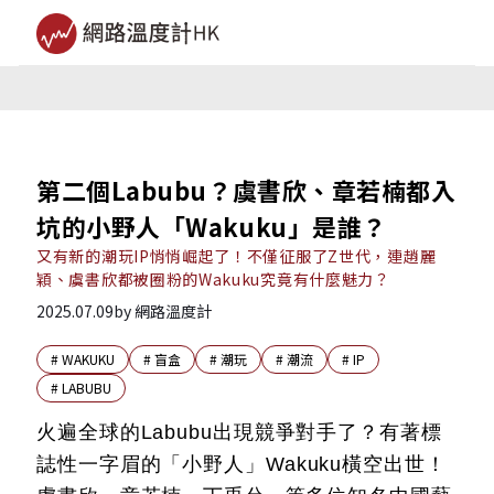
第二個Labubu？虞書欣、章若楠都入
坑的小野人「Wakuku」是誰？
又有新的潮玩IP悄悄崛起了！不僅征服了Z世代，連趙麗
穎、虞書欣都被圈粉的Wakuku究竟有什麼魅力？
2025.07.09
by
網路溫度計
#
WAKUKU
#
盲盒
#
潮玩
#
潮流
#
IP
#
LABUBU
火遍全球的Labubu出現競爭對手了？有著標
誌性一字眉的「小野人」Wakuku橫空出世！