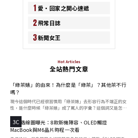
1
愛‧回家之開心速遞
2
飛常日誌
3
新聞女王
Hot Articles
全站熱門文章
「綠茶婊」的由來！為什麼是「綠茶」？其他茶不行
嗎？
現今這個時代已經很習慣用「綠茶婊」去形容行為不端正的女
性，是什麼時候「綠茶婊」成了罵人的字彙？這個詞又是怎麼
來的呢？
3C
蘋果路線圖曝光：8款新機陣容、OLED觸控
MacBook與M6晶片時程一次看