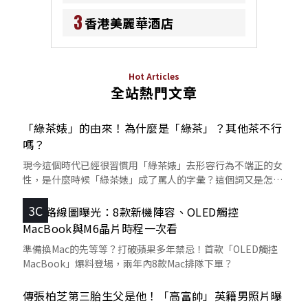
3
香港美麗華酒店
Hot Articles
全站熱門文章
「綠茶婊」的由來！為什麼是「綠茶」？其他茶不行
嗎？
現今這個時代已經很習慣用「綠茶婊」去形容行為不端正的女
性，是什麼時候「綠茶婊」成了罵人的字彙？這個詞又是怎麼
來的呢？
3C
蘋果路線圖曝光：8款新機陣容、OLED觸控
MacBook與M6晶片時程一次看
準備換Mac的先等等？打破蘋果多年禁忌！首款「OLED觸控
MacBook」爆料登場，兩年內8款Mac排隊下單？
傳張柏芝第三胎生父是他！「高富帥」英籍男照片曝