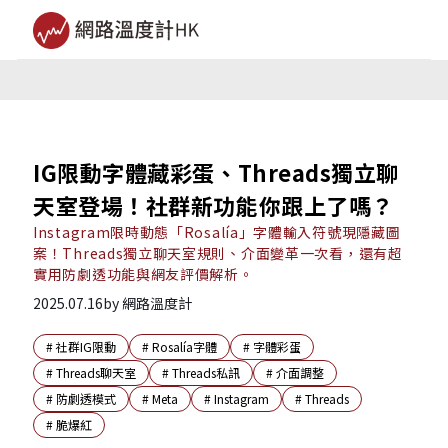
IG限動字體藏彩蛋、Threads獨立聊
天室登場！社群新功能你跟上了嗎？
Instagram限時動態「Rosalía」字體輸入符號現隱藏圖
案！Threads獨立聊天室規則、介面變革一次看，還有超
實用防劇透功能與網友評價解析。
2025.07.16
by
網路溫度計
#
社群IG限動
#
Rosalía字體
#
字體彩蛋
#
Threads聊天室
#
Threads私訊
#
介面調整
#
防劇透模式
#
Meta
#
Instagram
#
Threads
#
脆爆紅