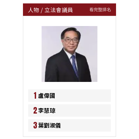
人物
/
立法會議員
看完整排名
1
盧偉國
2
李慧琼
3
葉劉淑儀