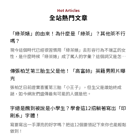
Hot Articles
全站熱門文章
「綠茶婊」的由來！為什麼是「綠茶」？其他茶不行
嗎？
現今這個時代已經很習慣用「綠茶婊」去形容行為不端正的女
性，是什麼時候「綠茶婊」成了罵人的字彙？這個詞又是怎麼
來的呢？
傳張柏芝第三胎生父是他！「高富帥」英籍男照片曝
光
張柏芝日前證實喜獲第三胎「小王子」，但生父是誰始終成
謎，如今網友們盛傳最有可能的人選是他。
字總是醜到被說是小學生？學會這12招躺著寫出「印
刷系」字體！
寫要寫出一手漂亮的好字嗎？把這12個要領記下來你也能輕鬆
做到！