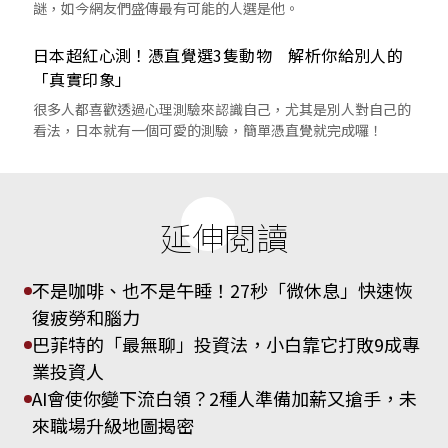
謎，如今網友們盛傳最有可能的人選是他。
日本超紅心測！憑直覺選3隻動物 解析你給別人的
「真實印象」
很多人都喜歡透過心理測驗來認識自己，尤其是別人對自己的
看法，日本就有一個可愛的測驗，簡單憑直覺就完成囉！
延伸閱讀
不是咖啡、也不是午睡！27秒「微休息」快速恢
復疲勞和腦力
巴菲特的「最無聊」投資法，小白靠它打敗9成專
業投資人
AI會使你變下流白領？2種人準備加薪又搶手，未
來職場升級地圖揭密