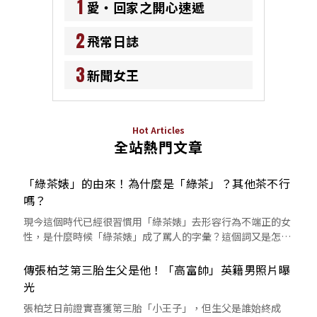
1
愛‧回家之開心速遞
2
飛常日誌
3
新聞女王
Hot Articles
全站熱門文章
「綠茶婊」的由來！為什麼是「綠茶」？其他茶不行
嗎？
現今這個時代已經很習慣用「綠茶婊」去形容行為不端正的女
性，是什麼時候「綠茶婊」成了罵人的字彙？這個詞又是怎麼
來的呢？
傳張柏芝第三胎生父是他！「高富帥」英籍男照片曝
光
張柏芝日前證實喜獲第三胎「小王子」，但生父是誰始終成