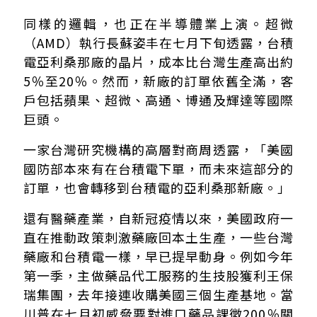
同樣的邏輯，也正在半導體業上演。超微
（AMD）執行長蘇姿丰在七月下旬透露，台積
電亞利桑那廠的晶片，成本比台灣生產高出約
5％至20％。然而，新廠的訂單依舊全滿，客
戶包括蘋果、超微、高通、博通及輝達等國際
巨頭。
一家台灣研究機構的高層對商周透露，「美國
國防部本來有在台積電下單，而未來這部分的
訂單，也會轉移到台積電的亞利桑那新廠。」
還有醫藥產業，自新冠疫情以來，美國政府一
直在推動政策刺激藥廠回本土生產，一些台灣
藥廠和台積電一樣，早已提早動身。例如今年
第一季，主做藥品代工服務的生技股獲利王保
瑞集團，去年接連收購美國三個生產基地。當
川普在七月初威脅要對進口藥品課徵200％關