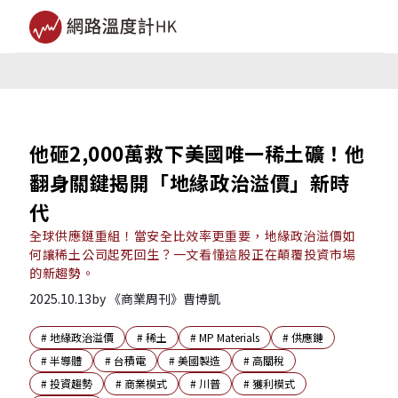
他砸2,000萬救下美國唯一稀土礦！他
翻身關鍵揭開「地緣政治溢價」新時
代
全球供應鏈重組！當安全比效率更重要，地緣政治溢價如
何讓稀土公司起死回生？一文看懂這股正在顛覆投資市場
的新趨勢。
2025.10.13
by
《商業周刊》曹博凱
#
地緣政治溢價
#
稀土
#
MP Materials
#
供應鏈
#
半導體
#
台積電
#
美國製造
#
高關稅
#
投資趨勢
#
商業模式
#
川普
#
獲利模式