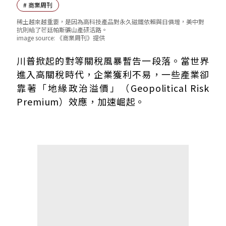
#
商業周刊
稀土越來越重要，是因為高科技產品對永久磁鐵依賴與日俱增，美中對
抗則給了芒廷帕斯礦山產研活路。
image source:
《商業周刊》提供
兩千萬美元的豪賭 他救下美國唯一運作稀土場
川普掀起的對等關稅風暴暫告一段落。當世界
打造完整稀土供應鏈 美國防部甘願掏兩倍價採購
進入高關稅時代，企業獲利不易，一些產業卻
靠著「地緣政治溢價」（Geopolitical Risk
Premium）效應，加速崛起。