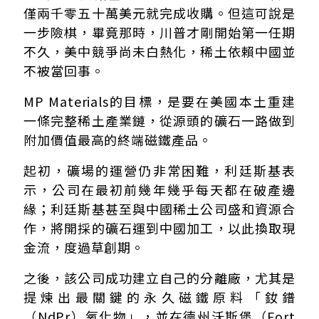
僅兩千零五十萬美元就完成收購。但這可說是
一步險棋，畢竟那時，川普才剛開始第一任期
不久，美中競爭尚未白熱化，稀土依賴中國並
不被當回事。
MP Materials的目標，是要在美國本土重建
一條完整稀土產業鏈，從源頭的礦石一路做到
附加價值最高的終端磁鐵產品。
起初，礦場的運營仍非常困難，利廷斯基表
示，公司在最初前幾年幾乎每天都在破產邊
緣；利廷斯基甚至與中國稀土公司盛和資源合
作，將開採的礦石運到中國加工，以此換取現
金流，度過草創期。
之後，該公司成功建立自己的分離廠，尤其是
提煉出最關鍵的永久磁鐵原料「釹鐠
（NdPr）氧化物」，並在德州沃斯堡（Fort