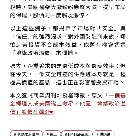
稅時，美國醫藥大廠紛紛應聲大跌，提早布局
的保瑞，股價則一度觸及漲停。
以上這些例子，都揭示了市場對「安全」與
「信任」的強烈渴求。對外國製造商來說，哪
怕赴美投資不合成本效益，依舊有機會透過
「地緣政治溢價」來彌補。
過去，企業追求的是最低成本與最高效率；但
在今天，一個安全可控的供應鏈本身就是一種
極具價值的產品，這也正在影響著投資市場。
本文獲《商業周刊》授權轉載，原文「
一個基
金經理人成美國稀土救星，他靠「地緣政治溢
價」股價狂飆3倍
」
#
地緣政治溢價
#
稀土
#
MP Materials
#
供應鏈