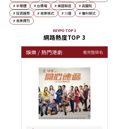
#
半導體
#
台積電
#
美國製造
#
高關稅
#
投資趨勢
#
商業模式
#
川普
#
獲利模式
#
商業周刊
KEYPO TOP 3
網路熱度TOP 3
娛樂
/
熱門港劇
看完整排名